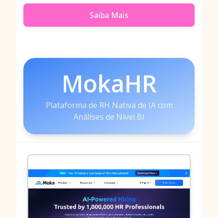
Saiba Mais
MokaHR
Plataforma de RH Nativa de IA com
Análises de Nível BI