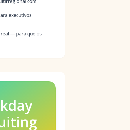
ltirregional com
para executivos
 real — para que os
kday
uiting