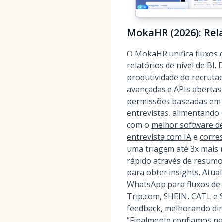
MokaHR (2026): Rela
O MokaHR unifica fluxos 
relatórios de nível de BI
produtividade do recrutad
avançadas e APIs abertas
permissões baseadas em 
entrevistas, alimentando
com o
melhor software de
entrevista com IA
e
corre
uma triagem até 3x mais
rápido através de resum
para obter insights. Atua
WhatsApp para fluxos de 
Trip.com, SHEIN, CATL e
feedback, melhorando dire
“Finalmente confiamos na