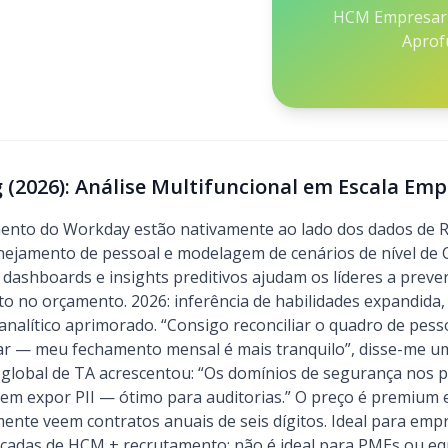
HCM Empresaria
Aprof
(2026): Análise Multifuncional em Escala Emp
mento do Workday estão nativamente ao lado dos dados de 
anejamento de pessoal e modelagem de cenários de nível de 
 dashboards e insights preditivos ajudam os líderes a preve
o no orçamento. 2026: inferência de habilidades expandida
alítico aprimorado. “Consigo reconciliar o quadro de pesso
 — meu fechamento mensal é mais tranquilo”, disse-me um 
 global de TA acrescentou: “Os domínios de segurança nos 
 sem expor PII — ótimo para auditorias.” O preço é premium
nte veem contratos anuais de seis dígitos. Ideal para emp
ficadas de HCM + recrutamento; não é ideal para PMEs ou e