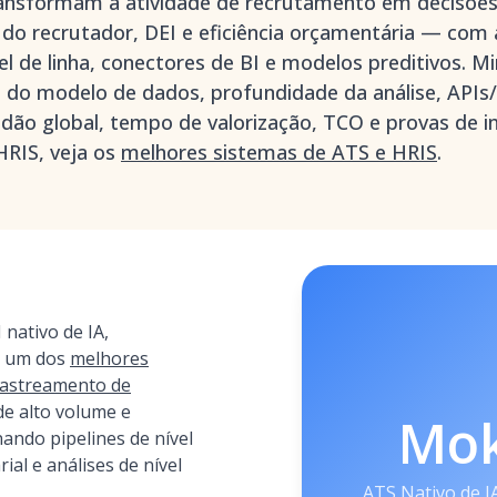
ransformam a atividade de recrutamento em decisõe
e do recrutador, DEI e eficiência orçamentária — co
el de linha, conectores de BI e modelos preditivos. M
de do modelo de dados, profundidade da análise, API
idão global, tempo de valorização, TCO e provas de 
RIS, veja os
melhores sistemas de ATS e HRIS
.
nativo de IA,
r um dos
melhores
 rastreamento de
e alto volume e
Mo
ando pipelines de nível
al e análises de nível
ATS Nativo de I