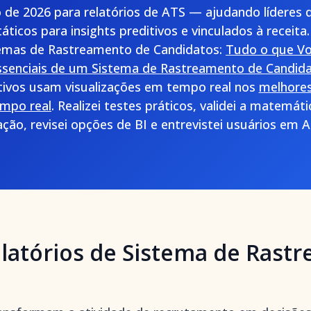
o de 2026 para relatórios de ATS — ajudando líderes 
áticos para insights preditivos e vinculados à receit
mas de Rastreamento de Candidatos:
Tudo o que Vo
ssenciais de um Sistema de Rastreamento de Candid
ivos usam visualizações em tempo real nos
melhore
mpo real
. Realizei testes práticos, validei a matemátic
ação, revisei opções de BI e entrevistei usuários e
latórios de Sistema de Rast