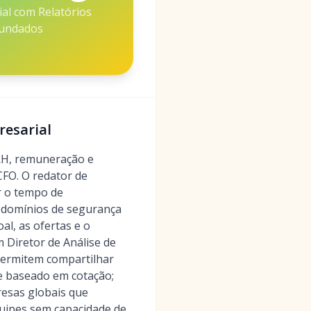
l com Relatórios
undados
resarial
RH, remuneração e
CFO. O redator de
r o tempo de
, domínios de segurança
al, as ofertas e o
Diretor de Análise de
permitem compartilhar
 e baseado em cotação;
resas globais que
quipes sem capacidade de