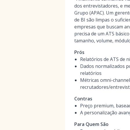
dos entrevistadores, e m
Grupo (APAC). Um gerente
de BI são limpas o sufici
empresas que buscam anál
precisa de um ATS básico
tamanho, volume, módulo
Prós
Relatórios de ATS de n
Dados normalizados po
relatórios
Métricas omni-channel 
recrutadores/entrevis
Contras
Preço premium, basead
A personalização avanç
Para Quem São