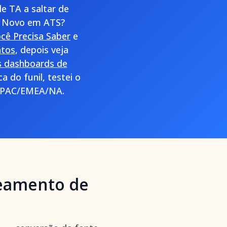
de TA a saltar de
a. Novo em ATS?
cê Precisa Saber
e
atos
, depois veja
s dashboards de
a do funil, testei o
m APAC/EMEA/NA.
reamento de