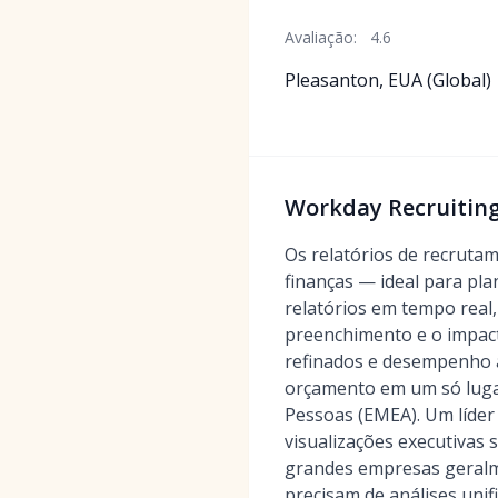
Avaliação:
4.6
Pleasanton, EUA (Global)
Workday Recruiting 
Os relatórios de recruta
finanças — ideal para pl
relatórios em tempo real,
preenchimento e o impact
refinados e desempenho an
orçamento em um só lugar
Pessoas (EMEA). Um líder
visualizações executivas
grandes empresas geralme
precisam de análises uni