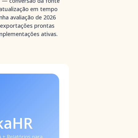
s — conversão da fonte
m atualização em tempo
inha avaliação de 2026
s/exportações prontas
implementações ativas.
kaHR
A + Relatórios para