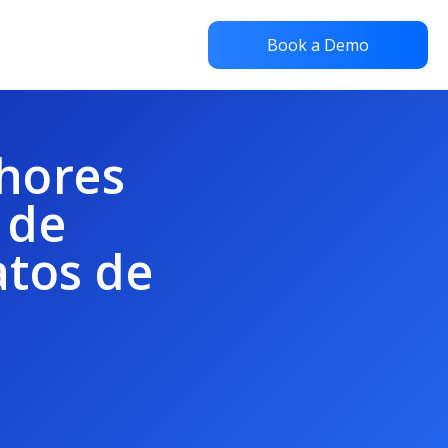
Book a Demo
lhores
 de
tos de