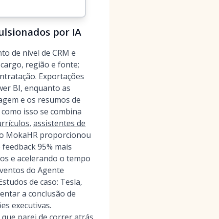
ulsionados por IA
to de nível de CRM e
cargo, região e fonte;
ontratação. Exportações
er BI, enquanto as
iagem e os resumos de
a como isso se combina
rrículos
,
assistentes de
, o MokaHR proporcionou
e feedback 95% mais
dos e acelerando o tempo
 eventos do Agente
studos de caso: Tesla,
entar a conclusão de
es executivas.
que parei de correr atrás