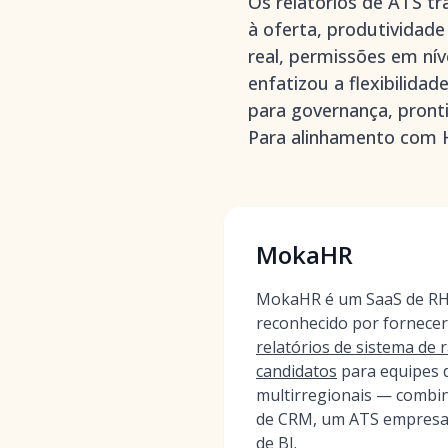
Os relatórios de ATS t
à oferta, produtividad
real, permissões em nív
enfatizou a flexibilida
para governança, pront
Para alinhamento com H
MokaHR
MokaHR é um SaaS de RH 
reconhecido por fornece
relatórios de sistema de
candidatos
para equipes d
multirregionais — combin
de CRM, um ATS empresari
de BI.