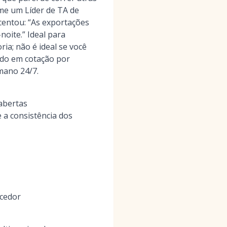
-me um Líder de TA de
entou: “As exportações
noite.” Ideal para
a; não é ideal se você
ado em cotação por
mano 24/7.
abertas
 a consistência dos
ecedor