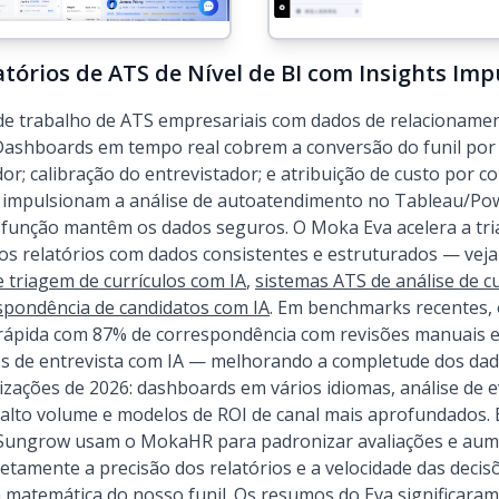
tórios de ATS de Nível de BI com Insights Imp
de trabalho de ATS empresariais com dados de relacionamen
. Dashboards em tempo real cobrem a conversão do funil por 
or; calibração do entrevistador; e atribuição de custo por c
 impulsionam a análise de autoatendimento no Tableau/Pow
função mantêm os dados seguros. O Moka Eva acelera a tr
 os relatórios com dados consistentes e estruturados — vej
 triagem de currículos com IA
,
sistemas ATS de análise de cu
spondência de candidatos com IA
. Em benchmarks recentes
 rápida com 87% de correspondência com revisões manuais 
os de entrevista com IA — melhorando a completude dos da
lizações de 2026: dashboards em vários idiomas, análise de
alto volume e modelos de ROI de canal mais aprofundados. E
 Sungrow usam o MokaHR para padronizar avaliações e aum
tamente a precisão dos relatórios e a velocidade das decisõ
 matemática do nosso funil. Os resumos do Eva significaram 