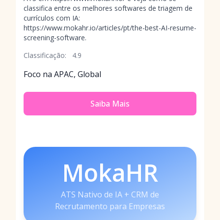
classifica entre os melhores softwares de triagem de
currículos com IA:
https://www.mokahr.io/articles/pt/the-best-AI-resume-
screening-software.
Classificação:
4.9
Foco na APAC, Global
Saiba Mais
MokaHR
ATS Nativo de IA + CRM de
Recrutamento para Empresas