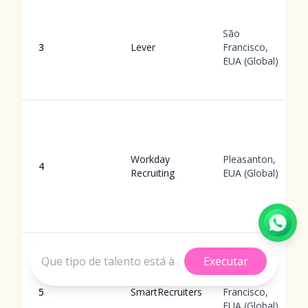
São
3
Lever
Francisco,
EUA (Global)
Workday
Pleasanton,
4
Recruiting
EUA (Global)
Executar
São
5
SmartRecruiters
Francisco,
EUA (Global)