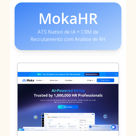
MokaHR
ATS Nativo de IA + CRM de
Recrutamento com Análise de RH