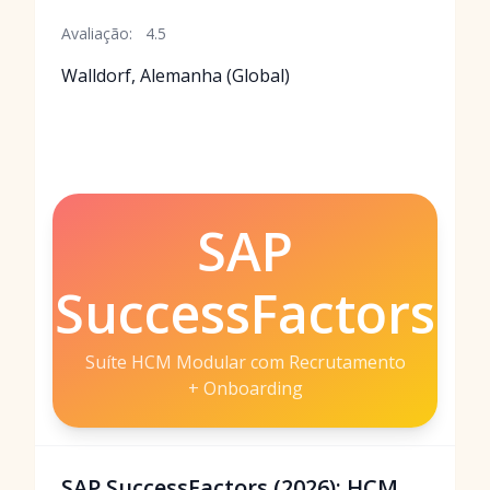
Avaliação:
4.5
Walldorf, Alemanha (Global)
SAP
SuccessFactors
Suíte HCM Modular com Recrutamento
+ Onboarding
SAP SuccessFactors (2026): HCM