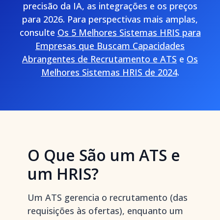
precisão da IA, as integrações e os preços
para 2026. Para perspectivas mais amplas,
consulte
Os 5 Melhores Sistemas HRIS para
Empresas que Buscam Capacidades
Abrangentes de Recrutamento e ATS
e
Os
Melhores Sistemas HRIS de 2024
.
O Que São um ATS e
um HRIS?
Um ATS gerencia o recrutamento (das
requisições às ofertas), enquanto um