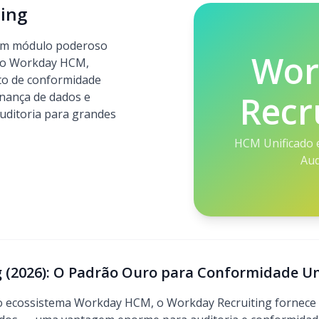
ing
 um módulo poderoso
Wor
ado Workday HCM,
to de conformidade
Recr
rnança de dados e
auditoria para grandes
HCM Unificado 
Aud
 (2026): O Padrão Ouro para Conformidade Un
o ecossistema Workday HCM, o Workday Recruiting fornece 