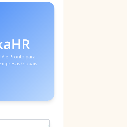
kaHR
 IA e Pronto para
 Empresas Globais