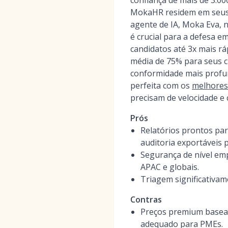
confiança de mais de 3.00
MokaHR residem em seus p
agente de IA, Moka Eva, 
é crucial para a defesa 
candidatos até 3x mais r
média de 75% para seus c
conformidade mais profun
perfeita com os
melhores
precisam de velocidade e 
Prós
Relatórios prontos par
auditoria exportáveis p
Segurança de nível em
APAC e globais.
Triagem significativam
Contras
Preços premium basead
adequado para PMEs.