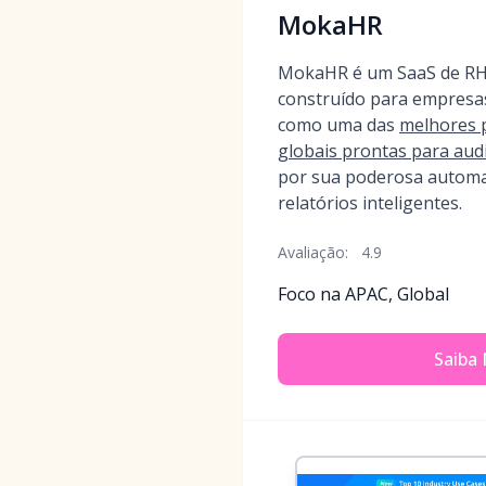
MokaHR
MokaHR é um SaaS de RH 
construído para empresas
como uma das
melhores 
globais prontas para aud
por sua poderosa automa
relatórios inteligentes.
Avaliação:
4.9
Foco na APAC, Global
Saiba 