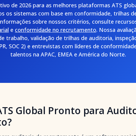
itivo de 2026 para as melhores plataformas ATS globa
os os sistemas com base em conformidade, trilhas de
 informações sobre nossos critérios, consulte recurs
rial
e
conformidade no recrutamento
. Nossa avaliaç
de trabalho, validação de trilhas de auditoria, inspeç
R, SOC 2) e entrevistas com líderes de conformidade
talentos na APAC, EMEA e América do Norte.
TS Global Pronto para Audito
to?