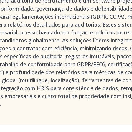
ara auditoria de recrutamento é um software proje
conformidade, governança de dados e defensibilidade.
ara regulamentações internacionais (GDPR, CCPA), m
era relatórios detalhados para auditorias. Esses sis
resarial, acesso baseado em função e políticas de re
candidatos globalmente. As soluções líderes integra
ções a contratar com eficiência, minimizando riscos.
 específicas de auditoria (registros imutáveis, pacot
 trabalho de conformidade para GDPR/EEO), certifica
1) e profundidade dos relatórios para métricas de
global (multilíngue, localização), ferramentas de co
integração com HRIS para consistência de dados, t
s empresariais e custo total de propriedade com insi
.