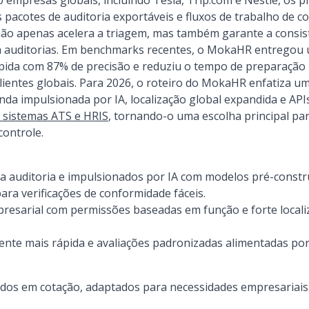
0 empresas globais, incluindo Tesla, Trip.com e Nestlé, os p
acotes de auditoria exportáveis e fluxos de trabalho de co
não apenas acelera a triagem, mas também garante a consist
em auditorias. Em benchmarks recentes, o MokaHR entregou
ápida com 87% de precisão e reduziu o tempo de preparação
lientes globais. Para 2026, o roteiro do MokaHR enfatiza 
da impulsionada por IA, localização global expandida e API
 sistemas ATS e HRIS
, tornando-o uma escolha principal pa
controle.
a auditoria e impulsionados por IA com modelos pré-constr
ara verificações de conformidade fáceis.
presarial com permissões baseadas em função e forte local
ente mais rápida e avaliações padronizadas alimentadas por
os em cotação, adaptados para necessidades empresariai