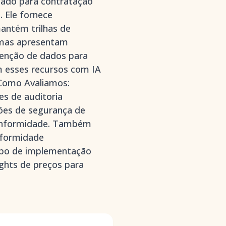
tado para contratação
 Ele fornece
antém trilhas de
temas apresentam
tenção de dados para
m esses recursos com IA
 Como Avaliamos:
es de auditoria
ções de segurança de
 conformidade. Também
nformidade
empo de implementação
ghts de preços para