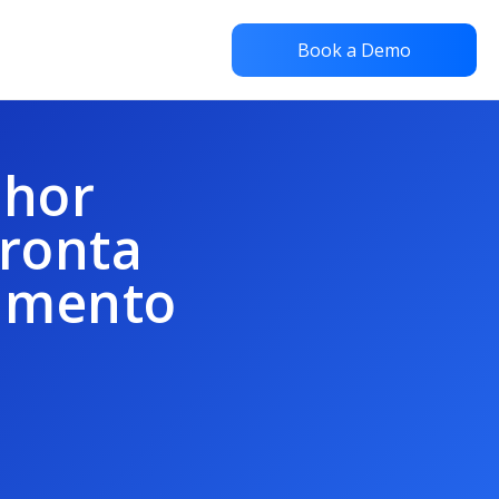
Book a Demo
lhor
Pronta
tamento