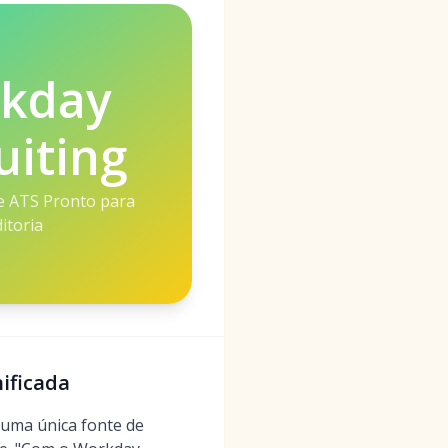
kday
uiting
e ATS Pronto para
itoria
ificada
uma única fonte de