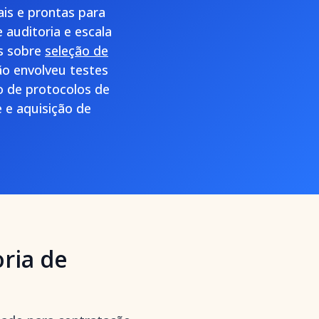
is e prontas para
 auditoria e escala
os sobre
seleção de
ão envolveu testes
ão de protocolos de
 e aquisição de
ria de