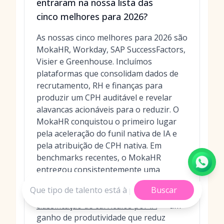
entraram na nossa lista das
cinco melhores para 2026?
As nossas cinco melhores para 2026 são
MokaHR, Workday, SAP SuccessFactors,
Visier e Greenhouse. Incluímos
plataformas que consolidam dados de
recrutamento, RH e finanças para
produzir um CPH auditável e revelar
alavancas acionáveis para o reduzir. O
MokaHR conquistou o primeiro lugar
pela aceleração do funil nativa de IA e
pela atribuição de CPH nativa. Em
benchmarks recentes, o MokaHR
entregou consistentemente uma
triagem de candidatos até 3x mais
Buscar
rápida com o seu poderoso
motor de
classificação de currículos por IA
— um
ganho de produtividade que reduz