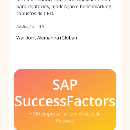
para relatórios, modelação e benchmarking
robustos de CPH.
Avaliação:
4.5
Walldorf, Alemanha (Global)
SAP
SuccessFactors
HCM Empresarial com Análise de
Pessoas