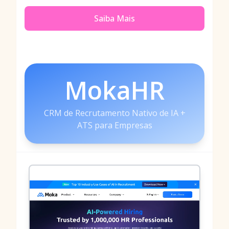
Saiba Mais
MokaHR
CRM de Recrutamento Nativo de IA +
ATS para Empresas