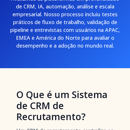
de CRM, IA, automação, análise e escala
empresarial. Nosso processo incluiu testes
práticos de fluxo de trabalho, validação de
pipeline e entrevistas com usuários na APAC,
EMEA e América do Norte para avaliar o
desempenho e a adoção no mundo real.
O Que é um Sistema
de CRM de
Recrutamento?