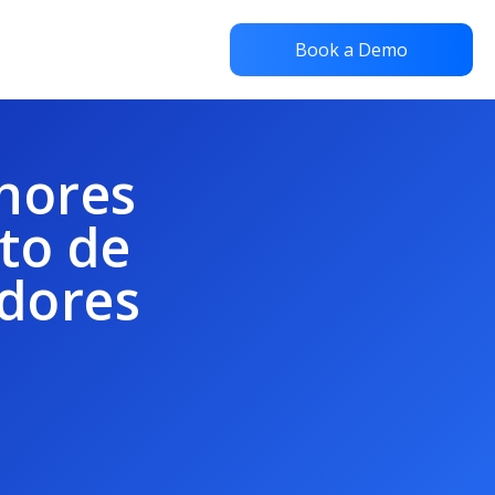
Book a Demo
lhores
to de
adores