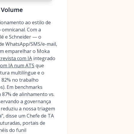
o Volume
cionamento ao estilo de
o omnicanal. Com a
tlé e Schneider — o
 de WhatsApp/SMS/e-mail,
odem emparelhar o Moka
trevista com IA
integrado
 com IA num ATS
que
tura multilíngue e o
é 82% no trabalho
dos). Em benchmarks
 87% de alinhamento vs.
eservando a governança
 reduziu a nossa triagem
a", disse um Chefe de TA
uturadas, portais de
éis do funil