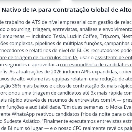
 Nativo de IA para Contratação Global de Alt
de trabalho de ATS de nível empresarial com gestão de rela
do o sourcing, triagem, entrevistas, análises e envolviment
0 empresas — incluindo Tesla, Luckin Coffee, Trip.com, Nes
es complexas, pipelines de múltiplas funções, campanhas
ornecedores e relatórios de nível de BI. Os recrutadores p
are de triagem de currículos com IA
, usar o
assistente de en
em segundos e aproveitar a
correspondência de candidatos
rfis. As atualizações de 2026 incluem APIs expandidas, cober
xos de alto volume (as equipas relatam uma redução de at
tação 36% mais baixos e ciclos de contratação 3x mais rápi
rcionou uma triagem de candidatos até 3x mais rápida com
ais rápido através de resumos de entrevistas com IA — pr
m funções e auditabilidade. "Em duas semanas, o Moka Eva
gente WhatsApp reativou candidatos frios da noite para o di
 Sudeste Asiático. "Finalmente executamos entrevistas estr
 de BI num só lugar — e o nosso CFO realmente revê os pain