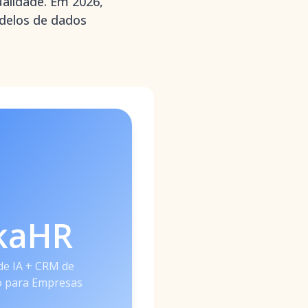
ualidade. Em 2026,
odelos de dados
kaHR
de IA + CRM de
 para Empresas