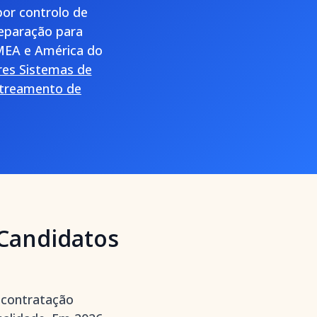
por controlo de
reparação para
EMEA e América do
res Sistemas de
streamento de
Candidatos
m contratação