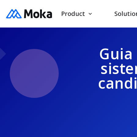
Product
Solutio
Guia 
sist
candi