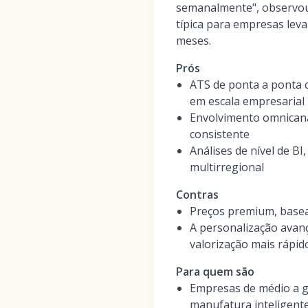
semanalmente", observou
típica para empresas lev
meses.
Prós
ATS de ponta a ponta c
em escala empresarial
Envolvimento omnicana
consistente
Análises de nível de B
multirregional
Contras
Preços premium, basea
A personalização avan
valorização mais rápid
Para quem são
Empresas de médio a g
manufatura inteligente