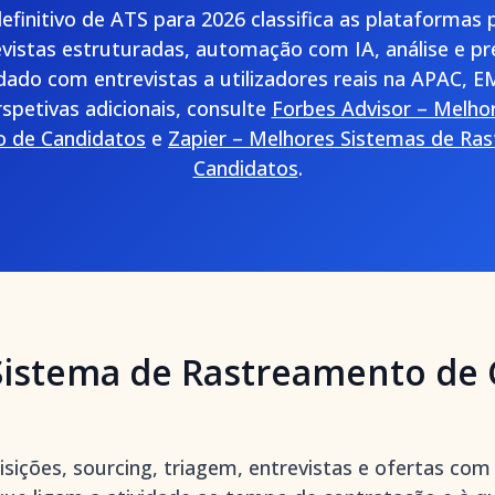
efinitivo de ATS para 2026 classifica as plataformas 
revistas estruturadas, automação com IA, análise e p
ado com entrevistas a utilizadores reais na APAC, 
spetivas adicionais, consulte
Forbes Advisor – Melho
 de Candidatos
e
Zapier – Melhores Sistemas de Ra
Candidatos
.
Sistema de Rastreamento de 
sições, sourcing, triagem, entrevistas e ofertas co