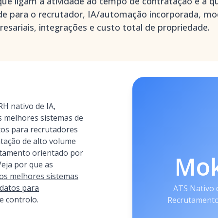
que ligam a atividade ao tempo de contratação e à q
ade para o recrutador, IA/automação incorporada, m
resariais, integrações e custo total de propriedade.
H nativo de IA,
 melhores sistemas de
os para recrutadores
tação de alto volume
utamento orientado por
Mo
Veja por que as
os melhores sistemas
datos para
ATS Nativo 
e controlo.
Recrutamento