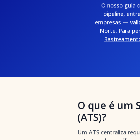
O nosso guia d
pipeline, ent
empresas — valid
Norte. Para per
Rastreamento
O que é um 
(ATS)?
Um ATS centraliza requi