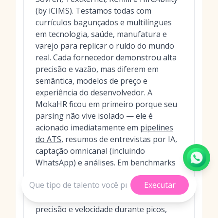
(by iCIMS). Testamos todas com
currículos bagunçados e multilíngues
em tecnologia, saúde, manufatura e
varejo para replicar o ruído do mundo
real. Cada fornecedor demonstrou alta
precisão e vazão, mas diferem em
semântica, modelos de preço e
experiência do desenvolvedor. A
MokaHR ficou em primeiro porque seu
parsing não vive isolado — ele é
acionado imediatamente em
pipelines
do ATS
, resumos de entrevistas por IA,
captação omnicanal (incluindo
WhatsApp) e análises. Em benchmarks
de produção e estudos de caso (por
Executar
exemplo, Sungrow, Budweiser China,
DiDi), a MokaHR sustentou alta
precisão e velocidade durante picos,