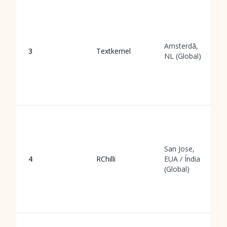
Amsterdã,
3
Textkernel
NL (Global)
San Jose,
4
RChilli
EUA / Índia
(Global)