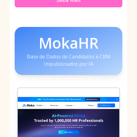
Saiba Mais
MokaHR
Base de Dados de Candidatos e CRM
Impulsionados por IA