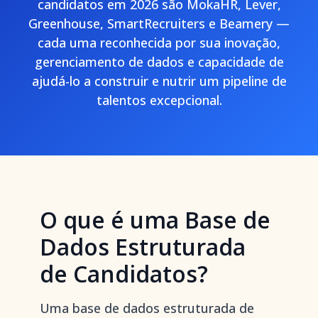
candidatos em 2026 são MokaHR, Lever,
Greenhouse, SmartRecruiters e Beamery —
cada uma reconhecida por sua inovação,
gerenciamento de dados e capacidade de
ajudá-lo a construir e nutrir um pipeline de
talentos excepcional.
O que é uma Base de
Dados Estruturada
de Candidatos?
Uma base de dados estruturada de