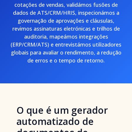
cotações de vendas, validámos fusões de
dados de ATS/CRM/HRIS, inspecionámos a
governação de aprovações e cláusulas,
revimos assinaturas eletrónicas e trilhos de
auditoria, mapeámos integrações
(ERP/CRM/ATS) e entrevistámos utilizadores
globais para avaliar o rendimento, a redução
de erros e o tempo de retorno.
O que é um gerador
automatizado de