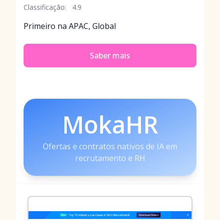
Classificação:
4.9
Primeiro na APAC, Global
Saber mais
MokaHR
Ofertas e contratos nativos de IA em
recrutamento e RH