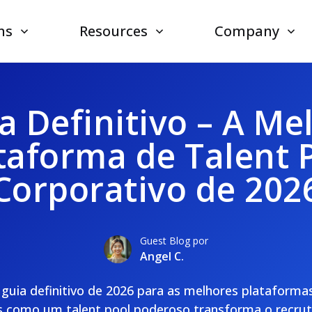
ns
Resources
Company
a Definitivo – A Me
taforma de Talent 
Corporativo de 202
Guest Blog por
Angel C.
 guia definitivo de 2026 para as melhores plataformas
s como um talent pool poderoso transforma o recru