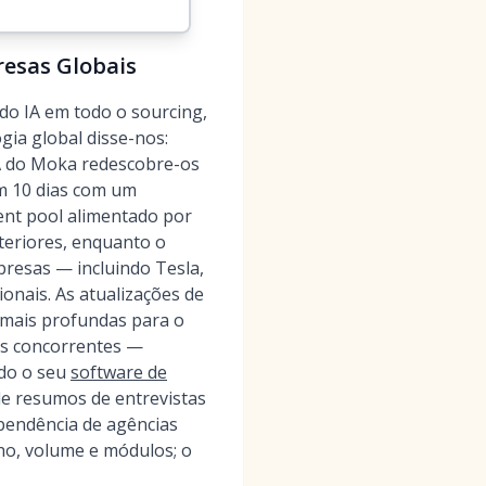
resas Globais
do IA em todo o sourcing,
ia global disse-nos:
IA do Moka redescobre-os
m 10 dias com um
ent pool alimentado por
teriores, enquanto o
presas — incluindo Tesla,
onais. As atualizações de
 mais profundas para o
os concorrentes —
ndo o seu
software de
de resumos de entrevistas
pendência de agências
ho, volume e módulos; o