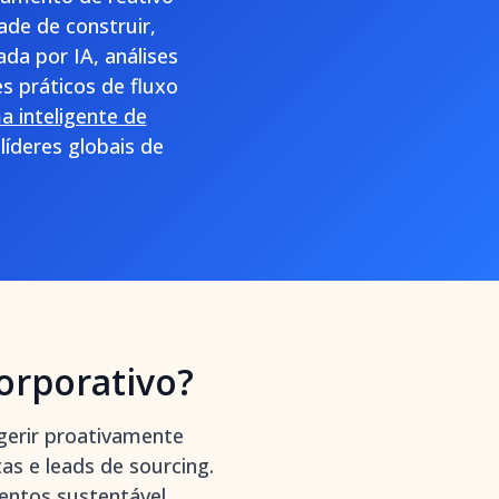
de de construir,
ada por IA, análises
s práticos de fluxo
a inteligente de
líderes globais de
orporativo?
gerir proativamente
as e leads de sourcing.
entos sustentável.