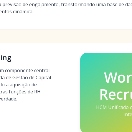
à previsão de engajamento, transformando uma base de dad
entos dinâmica.
ing
um componente central
Wor
da de Gestão de Capital
o a aquisição de
Recr
tras funções de RH
verdade.
HCM Unificado c
Int