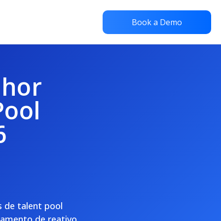
Book a Demo
lhor
Pool
6
 de talent pool
tamento de reativo