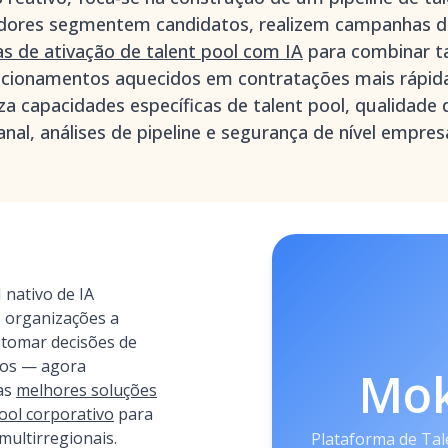
adores segmentem candidatos, realizem campanhas 
s de ativação de talent pool com IA
para combinar t
acionamentos aquecidos em contratações mais rápida
iza capacidades específicas de talent pool, qualidade
al, análises de pipeline e segurança de nível empresa
nativo de IA
s organizações a
 tomar decisões de
dos — agora
Mo
as
melhores soluções
ool corporativo
para
multirregionais.
Plataforma de Tal