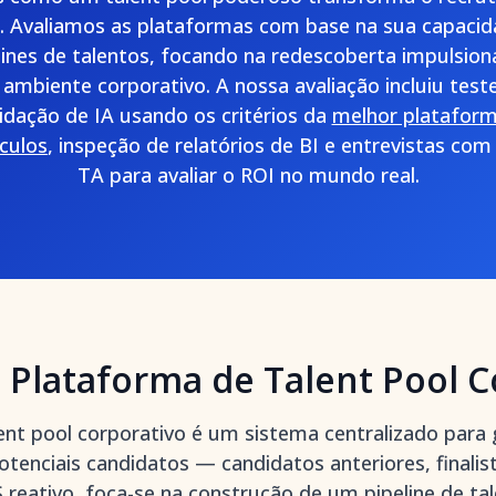
o. Avaliamos as plataformas com base na sua capacida
elines de talentos, focando na redescoberta impulsion
 ambiente corporativo. A nossa avaliação incluiu teste
lidação de IA usando os critérios da
melhor plataform
ículos
, inspeção de relatórios de BI e entrevistas com 
TA para avaliar o ROI no mundo real.
Plataforma de Talent Pool C
nt pool corporativo é um sistema centralizado para 
enciais candidatos — candidatos anteriores, finalist
reativo, foca-se na construção de um pipeline de tal