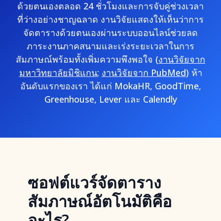
ด้วยตนเองตลอด 24 ชั่วโมงและการจับคู่ช่วงเวลา
ที่ว่างอย่างชาญฉลาด งานวิจัยแสดงให้เห็นว่าการ
จัดตารางด้วยตนเองผ่านระบบออนไลน์ช่วยลด
ภาระงานภาคสนามและเร่งระยะเวลาในการ
สัมภาษณ์พร้อมทั้งเพิ่มความพึงพอใจ (
งานวิจัยจาก
มหาวิทยาลัยมิชิแกน
;
งานวิจัยจาก PubMed
) ห้า
อันดับแรกของเรา ได้แก่ MokaHR, GoodTime,
Greenhouse, Lever และ Calendly
ซอฟต์แวร์จัดตาราง
สัมภาษณ์อัตโนมัติคือ
อะไร?