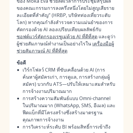
ของ Moka Eva ช่วยลดเวลาการประชุมสรุปผล
ของคณะกรรมการลงครึ่งหนึ่งโดยไม่สูญเสียราย
ละเอียดที่สำคัญ” (HRBP, บริษัทท่องเที่ยวระดับ
โลก) หากคุณกำลังสำรวจความแม่นยำของการ
คัดกรองด้วย AI ลองเปรียบเทียบผลลัพธ์กับ
ซอฟต์แวร์คัดกรองเรซูเม่ด้วย AI ที่ดีที่สุด
และดูว่า
ผู้ช่วยสัมภาษณ์ทำงานเป็นอย่างไรใน
เครื่องมือผู้
ช่วยสัมภาษณ์ AI ที่ดีที่สุด
ข้อดี
เวิร์กโฟลว์ CRM ที่ขับเคลื่อนด้วย AI (การ
ค้นหาผู้สมัครเก่า, การดูแล, การสร้างกลุ่มผู้
สมัคร) บวกกับ ATS—ปรับให้เหมาะสมสำหรับ
การจ้างงานปริมาณมาก
การสร้างความสัมพันธ์แบบ Omni-channel
ในปริมาณมาก (WhatsApp, SMS, อีเมล) และ
ฟีดแบ็กที่มีโครงสร้างซึ่งสร้างมาตรฐาน
คุณภาพการจ้างงาน
การวิเคราะห์ระดับ BI พร้อมสิทธิ์การเข้าถึง