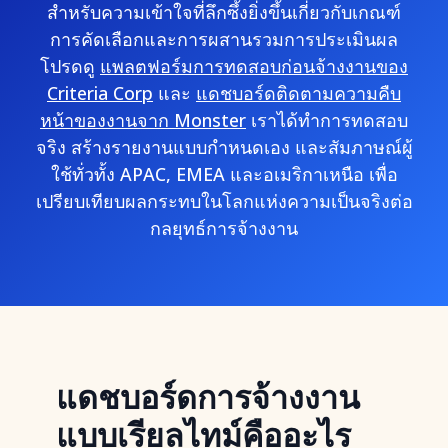
สำหรับความเข้าใจที่ลึกซึ้งยิ่งขึ้นเกี่ยวกับเกณฑ์
การคัดเลือกและการผสานรวมการประเมินผล
โปรดดู
แพลตฟอร์มการทดสอบก่อนจ้างงานของ
Criteria Corp
และ
แดชบอร์ดติดตามความคืบ
หน้าของงานจาก Monster
เราได้ทำการทดสอบ
จริง สร้างรายงานแบบกำหนดเอง และสัมภาษณ์ผู้
ใช้ทั่วทั้ง APAC, EMEA และอเมริกาเหนือ เพื่อ
เปรียบเทียบผลกระทบในโลกแห่งความเป็นจริงต่อ
กลยุทธ์การจ้างงาน
แดชบอร์ดการจ้างงาน
แบบเรียลไทม์คืออะไร