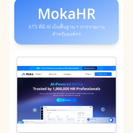
MokaHR
ATS ที่มี AI เป็นพื้นฐาน + การรายงาน
สำหรับองค์กร