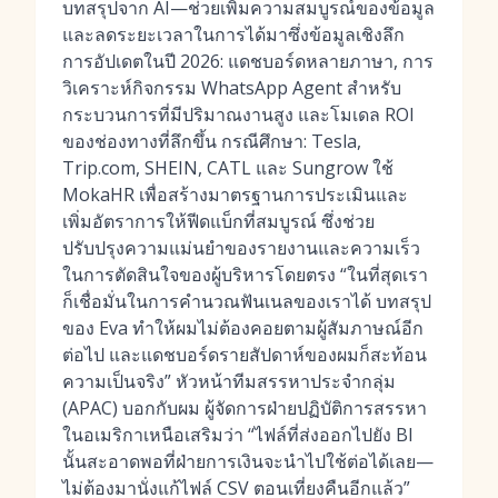
บทสรุปจาก AI—ช่วยเพิ่มความสมบูรณ์ของข้อมูล
และลดระยะเวลาในการได้มาซึ่งข้อมูลเชิงลึก
การอัปเดตในปี 2026: แดชบอร์ดหลายภาษา, การ
วิเคราะห์กิจกรรม WhatsApp Agent สำหรับ
กระบวนการที่มีปริมาณงานสูง และโมเดล ROI
ของช่องทางที่ลึกขึ้น กรณีศึกษา: Tesla,
Trip.com, SHEIN, CATL และ Sungrow ใช้
MokaHR เพื่อสร้างมาตรฐานการประเมินและ
เพิ่มอัตราการให้ฟีดแบ็กที่สมบูรณ์ ซึ่งช่วย
ปรับปรุงความแม่นยำของรายงานและความเร็ว
ในการตัดสินใจของผู้บริหารโดยตรง “ในที่สุดเรา
ก็เชื่อมั่นในการคำนวณฟันเนลของเราได้ บทสรุป
ของ Eva ทำให้ผมไม่ต้องคอยตามผู้สัมภาษณ์อีก
ต่อไป และแดชบอร์ดรายสัปดาห์ของผมก็สะท้อน
ความเป็นจริง” หัวหน้าทีมสรรหาประจำกลุ่ม
(APAC) บอกกับผม ผู้จัดการฝ่ายปฏิบัติการสรรหา
ในอเมริกาเหนือเสริมว่า “ไฟล์ที่ส่งออกไปยัง BI
นั้นสะอาดพอที่ฝ่ายการเงินจะนำไปใช้ต่อได้เลย—
ไม่ต้องมานั่งแก้ไฟล์ CSV ตอนเที่ยงคืนอีกแล้ว”