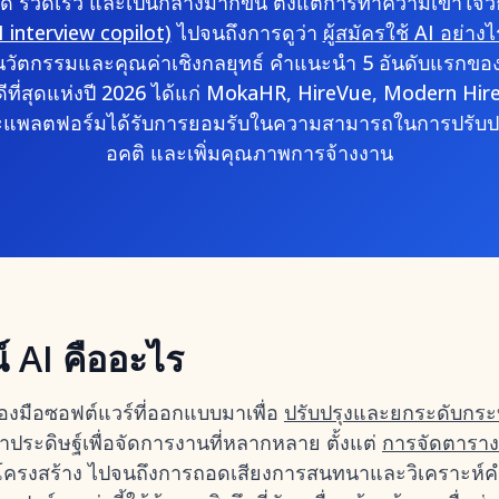
 รวดเร็ว และเป็นกลางมากขึ้น ตั้งแต่การทำความเข้าใจว
 interview copilot)
ไปจนถึงการดูว่า
ผู้สมัครใช้ AI อย่างไ
วัตกรรมและคุณค่าเชิงกลยุทธ์ คำแนะนำ 5 อันดับแรกของเ
่ดีที่สุดแห่งปี 2026 ได้แก่ MokaHR, HireVue, Modern Hi
่ละแพลตฟอร์มได้รับการยอมรับในความสามารถในการปรับป
อคติ และเพิ่มคุณภาพการจ้างงาน
์ AI คืออะไร
ื่องมือซอฟต์แวร์ที่ออกแบบมาเพื่อ
ปรับปรุงและยกระดับกระ
าประดิษฐ์เพื่อจัดการงานที่หลากหลาย ตั้งแต่
การจัดตาราง
ีโครงสร้าง ไปจนถึงการถอดเสียงการสนทนาและวิเคราะห์คำ