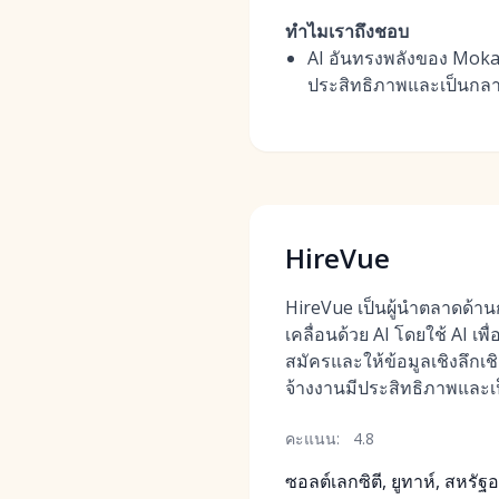
ทำไมเราถึงชอบ
AI อันทรงพลังของ MokaHR
ประสิทธิภาพและเป็นกลา
HireVue
HireVue เป็นผู้นำตลาดด้านก
เคลื่อนด้วย AI โดยใช้ AI เพ
สมัครและให้ข้อมูลเชิงลึกเ
จ้างงานมีประสิทธิภาพและเ
คะแนน:
4.8
ซอลต์เลกซิตี, ยูทาห์, สหรัฐ