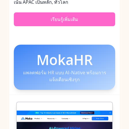
เน้น APAC เป็นหลัก, ทั่วโลก
เรียนรู้เพิ่มเติม
MokaHR
แพลตฟอร์ม HR แบบ AI-Native พร้อมการ
แจ้งเตือนเชิงรุก