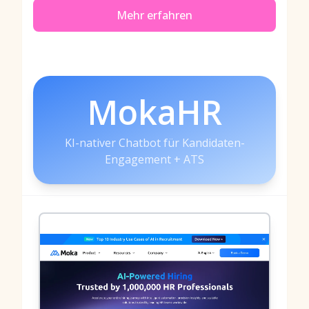
Mehr erfahren
MokaHR
KI-nativer Chatbot für Kandidaten-
Engagement + ATS