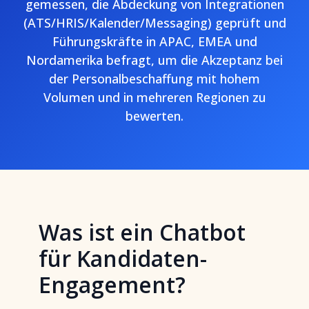
gemessen, die Abdeckung von Integrationen
(ATS/HRIS/Kalender/Messaging) geprüft und
Führungskräfte in APAC, EMEA und
Nordamerika befragt, um die Akzeptanz bei
der Personalbeschaffung mit hohem
Volumen und in mehreren Regionen zu
bewerten.
Was ist ein Chatbot
für Kandidaten-
Engagement?