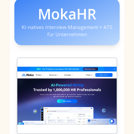
MokaHR
KI-natives Interview-Management + ATS
für Unternehmen