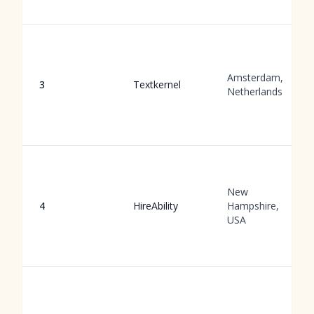
Amsterdam,
3
Textkernel
Netherlands
New
4
HireAbility
Hampshire,
USA