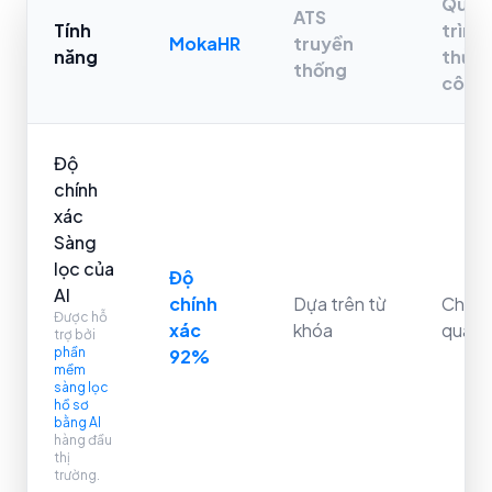
Quy
ATS
Tính
trình
MokaHR
truyền
năng
thủ
thống
công
Độ
chính
xác
Sàng
lọc của
Độ
AI
chính
Dựa trên từ
Chủ
Được hỗ
xác
khóa
quan
trợ bởi
phần
92%
mềm
sàng lọc
hồ sơ
bằng AI
hàng đầu
thị
trường.