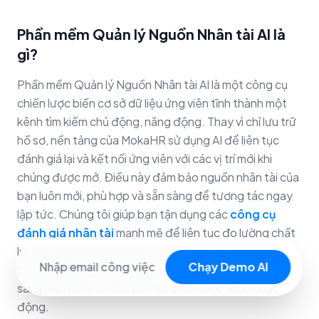
Phần mềm Quản lý Nguồn Nhân tài AI là
gì?
Phần mềm Quản lý Nguồn Nhân tài AI là một công cụ
chiến lược biến cơ sở dữ liệu ứng viên tĩnh thành một
kênh tìm kiếm chủ động, năng động. Thay vì chỉ lưu trữ
hồ sơ, nền tảng của MokaHR sử dụng AI để liên tục
đánh giá lại và kết nối ứng viên với các vị trí mới khi
chúng được mở. Điều này đảm bảo nguồn nhân tài của
bạn luôn mới, phù hợp và sẵn sàng để tương tác ngay
lập tức. Chúng tôi giúp bạn tận dụng các
công cụ
đánh giá nhân tài
mạnh mẽ để liên tục đo lường chất
lượng của hệ thống nhân tài của bạn. Cuối cùng, nó
Chạy Demo AI
chuyển đổi tổ chức của bạn từ tuyển dụng bị động
sang mô hình thu hút nhân tài chiến lược, luôn hoạt
động.