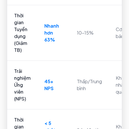
Thời
gian
Nhanh
Tuyển
Cơ
hơn
10-15%
dụng
bản
63%
(Giảm
TB)
Trải
nghiệm
Khôn
45+
Thấp/Trung
Ứng
nhất
NPS
bình
viên
quán
(NPS)
Thời
< 5
gian
Khôn