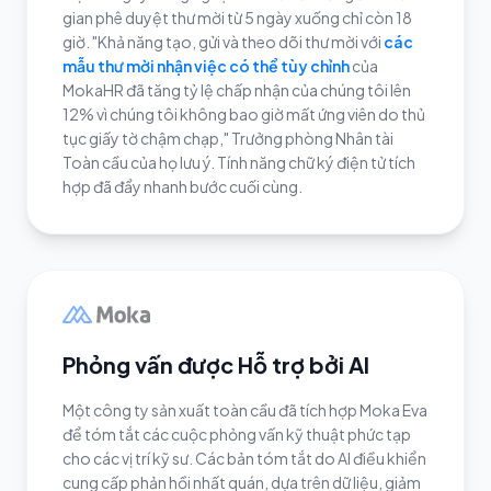
gian phê duyệt thư mời từ 5 ngày xuống chỉ còn 18
giờ. "Khả năng tạo, gửi và theo dõi thư mời với
các
mẫu thư mời nhận việc có thể tùy chỉnh
của
MokaHR đã tăng tỷ lệ chấp nhận của chúng tôi lên
12% vì chúng tôi không bao giờ mất ứng viên do thủ
tục giấy tờ chậm chạp," Trưởng phòng Nhân tài
Toàn cầu của họ lưu ý. Tính năng chữ ký điện tử tích
hợp đã đẩy nhanh bước cuối cùng.
Phỏng vấn được Hỗ trợ bởi AI
Một công ty sản xuất toàn cầu đã tích hợp Moka Eva
để tóm tắt các cuộc phỏng vấn kỹ thuật phức tạp
cho các vị trí kỹ sư. Các bản tóm tắt do AI điều khiển
cung cấp phản hồi nhất quán, dựa trên dữ liệu, giảm