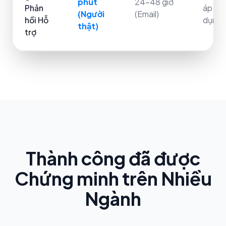
phút
24-48 giờ
Phản
áp
(Người
(Email)
hồi Hỗ
dụng
thật)
trợ
Thành công đã được
Chứng minh trên Nhiều
Ngành