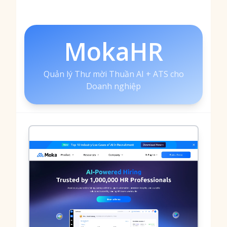
MokaHR
Quản lý Thư mời Thuần AI + ATS cho
Doanh nghiệp