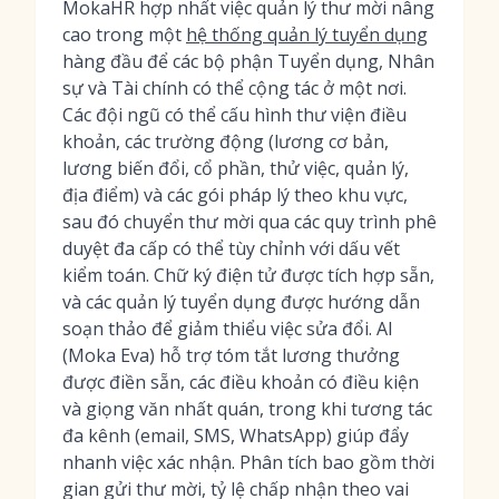
MokaHR hợp nhất việc quản lý thư mời nâng
cao trong một
hệ thống quản lý tuyển dụng
hàng đầu để các bộ phận Tuyển dụng, Nhân
sự và Tài chính có thể cộng tác ở một nơi.
Các đội ngũ có thể cấu hình thư viện điều
khoản, các trường động (lương cơ bản,
lương biến đổi, cổ phần, thử việc, quản lý,
địa điểm) và các gói pháp lý theo khu vực,
sau đó chuyển thư mời qua các quy trình phê
duyệt đa cấp có thể tùy chỉnh với dấu vết
kiểm toán. Chữ ký điện tử được tích hợp sẵn,
và các quản lý tuyển dụng được hướng dẫn
soạn thảo để giảm thiểu việc sửa đổi. AI
(Moka Eva) hỗ trợ tóm tắt lương thưởng
được điền sẵn, các điều khoản có điều kiện
và giọng văn nhất quán, trong khi tương tác
đa kênh (email, SMS, WhatsApp) giúp đẩy
nhanh việc xác nhận. Phân tích bao gồm thời
gian gửi thư mời, tỷ lệ chấp nhận theo vai