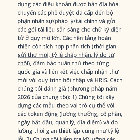
dụng các điều khoản được bản địa hóa,
chuyển các phê duyệt đa cấp đến bộ
phận nhân sự/pháp lý/tài chính và gửi
các gói tài liệu sẵn sàng cho chữ ký điện
tử ở quy mô lớn. Các nền tảng hoàn
thiện còn tích hợp
phân tích (thời gian
gửi thư mời, tỷ lệ chấp nhận, lý do từ
chối)
, đảm bảo tuân thủ theo từng
quốc gia và liên kết việc chấp nhận thư
mời với quy trình hội nhập và HRIS. Cách
chúng tôi đánh giá (phương pháp năm
2026 của chúng tôi): 1) Chúng tôi xây
dựng các mẫu theo vai trò cụ thể với
các token động (lương thưởng, cổ phần,
ngày bắt đầu, quản lý, địa điểm) và đo
lường thời gian thiết lập cũng như tỷ lệ
lỗi. 2) Chúng tôi kiểm tra kỹ lưỡng các