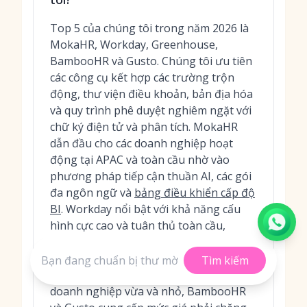
Top 5 của chúng tôi trong năm 2026 là
MokaHR, Workday, Greenhouse,
BambooHR và Gusto. Chúng tôi ưu tiên
các công cụ kết hợp các trường trộn
động, thư viện điều khoản, bản địa hóa
và quy trình phê duyệt nghiêm ngặt với
chữ ký điện tử và phân tích. MokaHR
dẫn đầu cho các doanh nghiệp hoạt
động tại APAC và toàn cầu nhờ vào
phương pháp tiếp cận thuần AI, các gói
đa ngôn ngữ và
bảng điều khiển cấp độ
BI
. Workday nổi bật với khả năng cấu
hình cực cao và tuân thủ toàn cầu,
trong khi Greenhouse mang lại trải
nghiệm ATS hàng đầu với các quy trình
Tìm kiếm
mời nhận việc mạnh mẽ. Đối với các
doanh nghiệp vừa và nhỏ, BambooHR