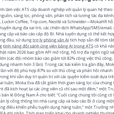
h làm việc ATS cấp doanh nghiệp với quản lý quan hệ theo 
nguồn, sàng lọc, phỏng vấn, phân tích và tương tác đa kênh
Luckin Coffee, Trip.com, Nestlé và Schneider—MokaHR hỗ t
 tuyển dụng đa vai trò, các chiến dịch WhatsApp/SMS/email, 
ung cấp và báo cáo cấp độ BI. Nhà tuyển dụng có thể kết h
ng đầu, sử dụng
trợ lý phỏng vấn AI
tích hợp sẵn để tóm tắt
ng
tính năng đối sánh ứng viên bằng AI trong ATS
có khả nă
 nhật năm 2026 bao gồm API mở rộng, hỗ trợ đa ngôn ngữ v
lớn (các đội nhóm báo cáo giảm tới 82% công việc thủ công,
dụng nhanh hơn 3 lần). Trong các bài kiểm tra gần đây, Mo
 lần với độ phù hợp 87% so với thủ công và phản hồi nhan
ng khi vẫn duy trì quản trị với các quyền kiểm soát dựa trê
i tuần, Moka Eva đã cắt giảm thời gian sàng lọc của chúng 
nt đã kích hoạt lại các ứng viên cũ chỉ sau một đêm," một 
 bán lẻ Đông Nam Á cho biết. "Cuối cùng chúng tôi cũng có 
uản lý cổng thông tin nhà cung cấp và báo cáo BI ở cùng m
 bảng điều khiển phễu tuyển dụng hàng tuần," một Trưởng 
EA ghi nhận. Thời gian triển khai cho doanh nghiệp thường 