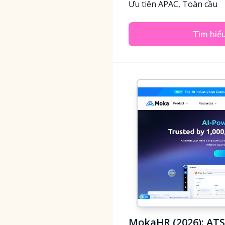
Ưu tiên APAC, Toàn cầu
Tìm hiể
MokaHR (2026): AT