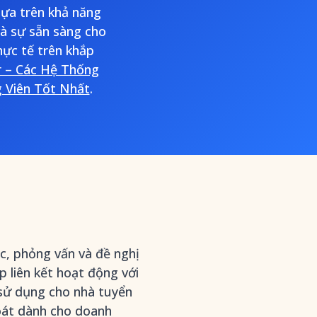
ựa trên khả năng
và sự sẵn sàng cho
ực tế trên khắp
r – Các Hệ Thống
 Viên Tốt Nhất
.
c, phỏng vấn và đề nghị
p liên kết hoạt động với
 sử dụng cho nhà tuyển
soát dành cho doanh