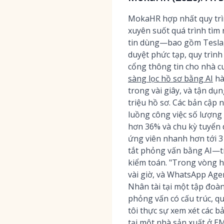
MokaHR hợp nhất quy trìn
xuyên suốt quá trình tìm 
tin dùng—bao gồm Tesla, 
duyệt phức tạp, quy trình
cổng thông tin cho nhà c
sàng lọc hồ sơ bằng AI
hà
trong vài giây, và tận dụ
triệu hồ sơ. Các bản cập
luồng công việc số lượng 
hơn 36% và chu kỳ tuyển 
ứng viên nhanh hơn tới 3
tắt phỏng vấn bằng AI—tro
kiểm toán. "Trong vòng ha
vài giờ, và WhatsApp Age
Nhân tài tại một tập đoàn
phỏng vấn có cấu trúc, q
tôi thực sự xem xét các
tại một nhà sản xuất ở EM