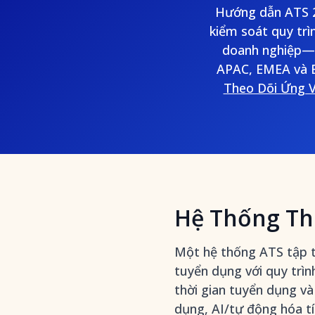
Hướng dẫn ATS 2
kiểm soát quy trì
doanh nghiệp—đ
APAC, EMEA và B
Theo Dõi Ứng V
Hệ Thống The
Một hệ thống ATS tập t
tuyển dụng với quy trìn
thời gian tuyển dụng và
dụng, AI/tự động hóa tí