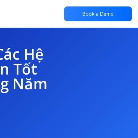
Book a Demo
Các Hệ
n Tốt
ng Năm