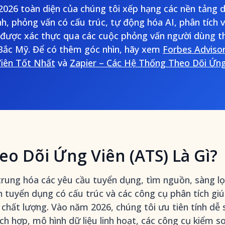
026 toàn diện của chúng tôi xếp hạng các nền tảng d
nh, phỏng vấn có cấu trúc, tự động hóa AI, phân tích 
ược xác thực qua các cuộc phỏng vấn người dùng th
ắc Mỹ. Để có thêm góc nhìn, hãy xem
Forbes Adviso
iên Tốt Nhất
và
Zapier – Các Hệ Thống Theo Dõi Ứng
o Dõi Ứng Viên (ATS) Là Gì?
rung hóa các yêu cầu tuyển dụng, tìm nguồn, sàng lọ
h tuyển dụng có cấu trúc và các công cụ phân tích giú
 chất lượng. Vào năm 2026, chúng tôi ưu tiên tính dễ
ch hợp, mô hình dữ liệu linh hoạt, các công cụ kiểm 