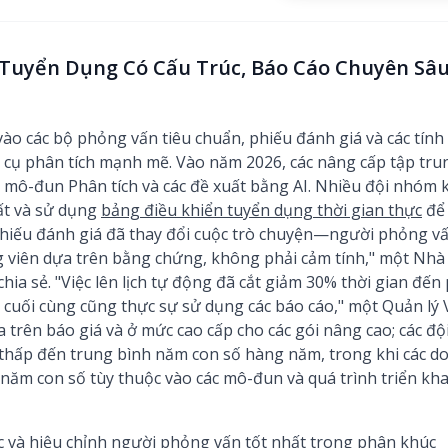
 Tuyển Dụng Có Cấu Trúc, Báo Cáo Chuyên Sâu
 các bộ phỏng vấn tiêu chuẩn, phiếu đánh giá và các tính
g cụ phân tích mạnh mẽ. Vào năm 2026, các nâng cấp tập trun
 mô-đun Phân tích và các đề xuất bằng AI. Nhiều đội nhóm 
ất và sử dụng
bảng điều khiển tuyển dụng thời gian thực
để 
Phiếu đánh giá đã thay đổi cuộc trò chuyện—người phỏng vấ
g viên dựa trên bằng chứng, không phải cảm tính," một Nh
chia sẻ. "Việc lên lịch tự động đã cắt giảm 30% thời gian đế
g cuối cùng cũng thực sự sử dụng các báo cáo," một Quản l
ựa trên báo giá và ở mức cao cấp cho các gói nâng cao; các
 thấp đến trung bình năm con số hàng năm, trong khi các do
năm con số tùy thuộc vào các mô-đun và quá trình triển kha
c và hiệu chỉnh người phỏng vấn tốt nhất trong phân khúc