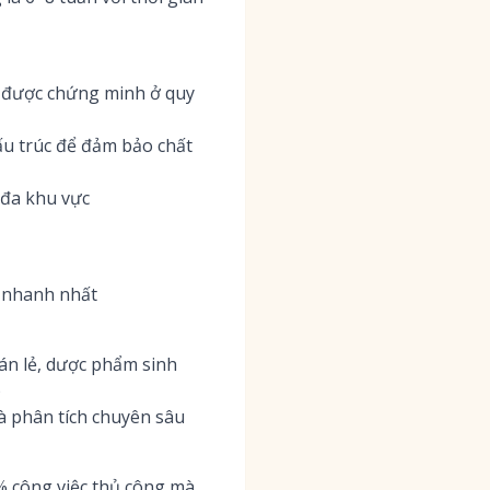
đã được chứng minh ở quy
ấu trúc để đảm bảo chất
 đa khu vực
i nhanh nhất
án lẻ, dược phẩm sinh
)
à phân tích chuyên sâu
% công việc thủ công mà