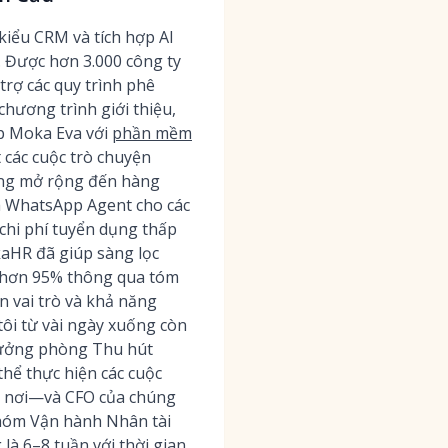
kiểu CRM và tích hợp AI
. Được hơn 3.000 công ty
rợ các quy trình phê
chương trình giới thiệu,
ợp Moka Eva với
phần mềm
 các cuộc trò chuyện
ng mở rộng đến hàng
à WhatsApp Agent cho các
 chi phí tuyển dụng thấp
kaHR đã giúp sàng lọc
h hơn 95% thông qua tóm
n vai trò và khả năng
tôi từ vài ngày xuống còn
Trưởng phòng Thu hút
thể thực hiện các cuộc
ột nơi—và CFO của chúng
nhóm Vận hành Nhân tài
là 6–8 tuần với thời gian