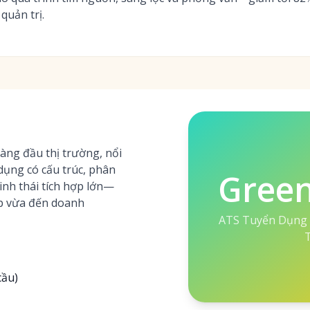
uản trị.
ng đầu thị trường, nổi
 dụng có cấu trúc, phân
Gree
inh thái tích hợp lớn—
p vừa đến doanh
ATS Tuyển Dụng 
T
cầu)