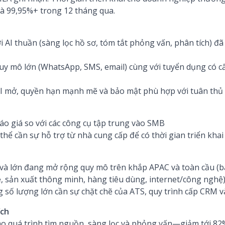
à 99,95%+ trong 12 tháng qua.
i AI thuần (sàng lọc hồ sơ, tóm tắt phỏng vấn, phân tích) 
uy mô lớn (WhatsApp, SMS, email) cùng với tuyển dụng có c
API mở, quyền hạn mạnh mẽ và bảo mật phù hợp với tuân thủ
báo giá so với các công cụ tập trung vào SMB
thể cần sự hỗ trợ từ nhà cung cấp để có thời gian triển kha
và lớn đang mở rộng quy mô trên khắp APAC và toàn cầu (b
, sản xuất thông minh, hàng tiêu dùng, internet/công nghệ
 số lượng lớn cần sự chặt chẽ của ATS, quy trình cấp CRM v
ích
vào quá trình tìm nguồn, sàng lọc và phỏng vấn—giảm tới 82