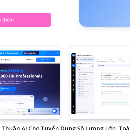
u thêm
S Thuần AI Cho Tuyển Dụng Số Lượng Lớn, To