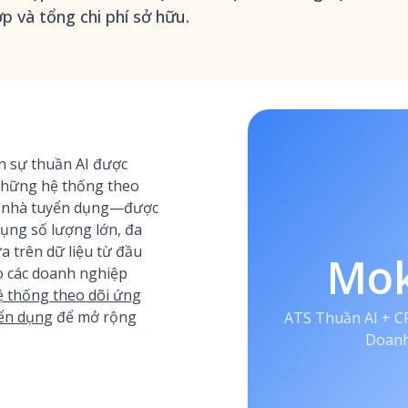
p và tổng chi phí sở hữu.
 sự thuần AI được
những hệ thống theo
ho nhà tuyển dụng—được
dụng số lượng lớn, đa
a trên dữ liệu từ đầu
Mo
ao các doanh nghiệp
 thống theo dõi ứng
yển dụng
để mở rộng
ATS Thuần AI + 
Doanh