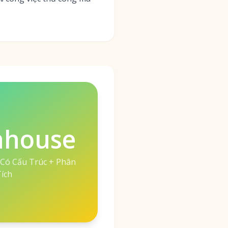
nhouse
Có Cấu Trúc + Phân
ích