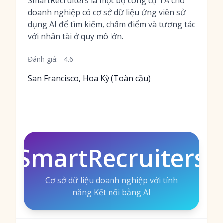
SmartRecruiters là một bộ công cụ TA cho
doanh nghiệp có cơ sở dữ liệu ứng viên sử
dụng AI để tìm kiếm, chấm điểm và tương tác
với nhân tài ở quy mô lớn.
Đánh giá:
4.6
San Francisco, Hoa Kỳ (Toàn cầu)
SmartRecruiters
Cơ sở dữ liệu doanh nghiệp với tính
năng Kết nối bằng AI