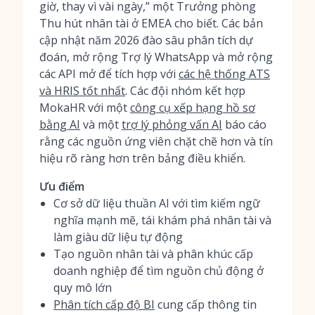
giờ, thay vì vài ngày,” một Trưởng phòng
Thu hút nhân tài ở EMEA cho biết. Các bản
cập nhật năm 2026 đào sâu phân tích dự
đoán, mở rộng Trợ lý WhatsApp và mở rộng
các API mở để tích hợp với
các hệ thống ATS
và HRIS tốt nhất
. Các đội nhóm kết hợp
MokaHR với một
công cụ xếp hạng hồ sơ
bằng AI
và một
trợ lý phỏng vấn AI
báo cáo
rằng các nguồn ứng viên chặt chẽ hơn và tín
hiệu rõ ràng hơn trên bảng điều khiển.
Ưu điểm
Cơ sở dữ liệu thuần AI với tìm kiếm ngữ
nghĩa mạnh mẽ, tái khám phá nhân tài và
làm giàu dữ liệu tự động
Tạo nguồn nhân tài và phân khúc cấp
doanh nghiệp để tìm nguồn chủ động ở
quy mô lớn
Phân tích cấp độ BI
cung cấp thông tin