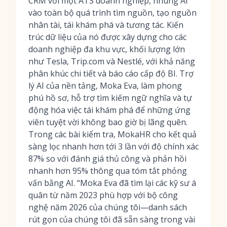
CRM với một ATS doanh nghiệp, nhúng AI
vào toàn bộ quá trình tìm nguồn, tạo nguồn
nhân tài, tái khám phá và tương tác. Kiến
trúc dữ liệu của nó được xây dựng cho các
doanh nghiệp đa khu vực, khối lượng lớn
như Tesla, Trip.com và Nestlé, với khả năng
phân khúc chi tiết và báo cáo cấp độ BI. Trợ
lý AI của nền tảng, Moka Eva, làm phong
phú hồ sơ, hỗ trợ tìm kiếm ngữ nghĩa và tự
động hóa việc tái khám phá để những ứng
viên tuyệt vời không bao giờ bị lãng quên.
Trong các bài kiểm tra, MokaHR cho kết quả
sàng lọc nhanh hơn tới 3 lần với độ chính xác
87% so với đánh giá thủ công và phản hồi
nhanh hơn 95% thông qua tóm tắt phỏng
vấn bằng AI. “Moka Eva đã tìm lại các kỹ sư á
quân từ năm 2023 phù hợp với bộ công
nghệ năm 2026 của chúng tôi—danh sách
rút gọn của chúng tôi đã sẵn sàng trong vài