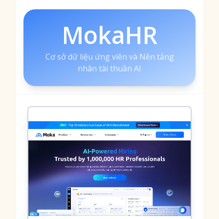
MokaHR
Cơ sở dữ liệu ứng viên và Nền tảng
nhân tài thuần AI