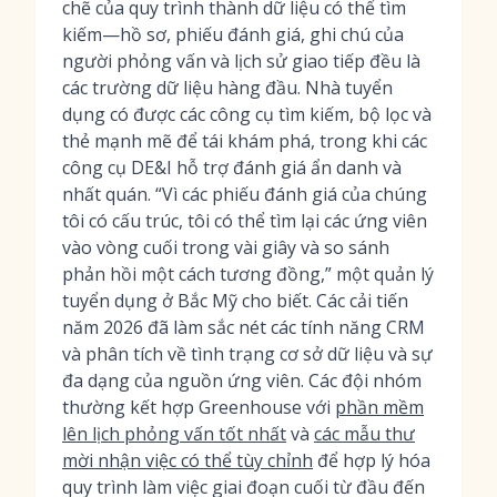
chẽ của quy trình thành dữ liệu có thể tìm
kiếm—hồ sơ, phiếu đánh giá, ghi chú của
người phỏng vấn và lịch sử giao tiếp đều là
các trường dữ liệu hàng đầu. Nhà tuyển
dụng có được các công cụ tìm kiếm, bộ lọc và
thẻ mạnh mẽ để tái khám phá, trong khi các
công cụ DE&I hỗ trợ đánh giá ẩn danh và
nhất quán. “Vì các phiếu đánh giá của chúng
tôi có cấu trúc, tôi có thể tìm lại các ứng viên
vào vòng cuối trong vài giây và so sánh
phản hồi một cách tương đồng,” một quản lý
tuyển dụng ở Bắc Mỹ cho biết. Các cải tiến
năm 2026 đã làm sắc nét các tính năng CRM
và phân tích về tình trạng cơ sở dữ liệu và sự
đa dạng của nguồn ứng viên. Các đội nhóm
thường kết hợp Greenhouse với
phần mềm
lên lịch phỏng vấn tốt nhất
và
các mẫu thư
mời nhận việc có thể tùy chỉnh
để hợp lý hóa
quy trình làm việc giai đoạn cuối từ đầu đến