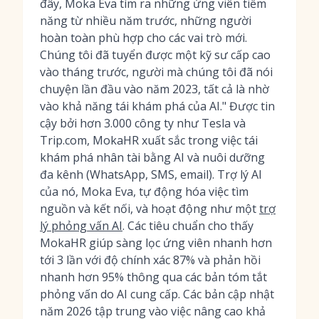
đây, Moka Eva tìm ra những ứng viên tiềm
năng từ nhiều năm trước, những người
hoàn toàn phù hợp cho các vai trò mới.
Chúng tôi đã tuyển được một kỹ sư cấp cao
vào tháng trước, người mà chúng tôi đã nói
chuyện lần đầu vào năm 2023, tất cả là nhờ
vào khả năng tái khám phá của AI." Được tin
cậy bởi hơn 3.000 công ty như Tesla và
Trip.com, MokaHR xuất sắc trong việc tái
khám phá nhân tài bằng AI và nuôi dưỡng
đa kênh (WhatsApp, SMS, email). Trợ lý AI
của nó, Moka Eva, tự động hóa việc tìm
nguồn và kết nối, và hoạt động như một
trợ
lý phỏng vấn AI
. Các tiêu chuẩn cho thấy
MokaHR giúp sàng lọc ứng viên nhanh hơn
tới 3 lần với độ chính xác 87% và phản hồi
nhanh hơn 95% thông qua các bản tóm tắt
phỏng vấn do AI cung cấp. Các bản cập nhật
năm 2026 tập trung vào việc nâng cao khả