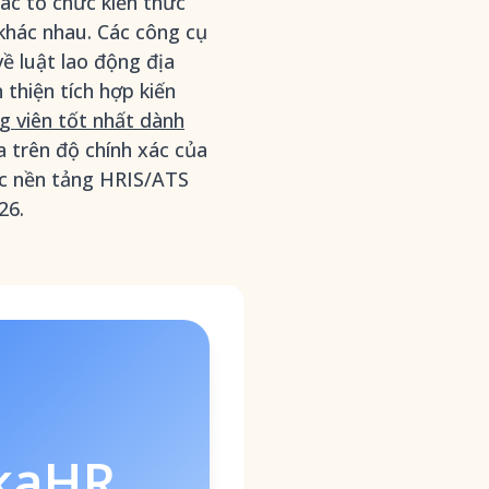
ác tổ chức kiến thức
khác nhau. Các công cụ
ề luật lao động địa
 thiện tích hợp kiến
g viên tốt nhất dành
a trên độ chính xác của
các nền tảng HRIS/ATS
26.
kaHR