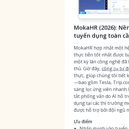
MokaHR (2026): Nền 
tuyển dụng toàn c
MokaHR hợp nhất một hệ t
thực tiễn tốt nhất được 
một kỳ lân công nghệ đã
thủ. Giờ đây,
công cụ tự 
thực, giúp chúng tôi tiết
—bao gồm Tesla, Trip.co
sàng lọc ứng viên nhanh 
tắt phỏng vấn do AI hỗ t
dụng tại các thị trường m
được hỗ trợ bởi đội ngũ n
Ưu điểm
Nhấn mạnh vào tuyển d