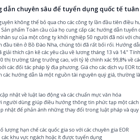
g dẫn chuyên sâu để tuyển dụng quốc tế tuân
guyên không thể bỏ qua cho các công ty lần đầu tiên điều h
. Sản phẩm Toàn cầu của họ cung cấp các hướng dẫn tuyển 
nhân sự của một công ty khởi nghiệp 50 người đã nói với chú
 đầu tiên ở Bồ Đào Nha, chúng tôi đã rất bối rối. Hướng dẫn
iải thích cặn kẽ các yêu cầu về lương tháng 13 và 14." Tín
thị trường tăng trưởng cao, với tỷ lệ chính xác 99,8% về cá
bởi các đối tác pháp lý địa phương. Giá cho các dịch vụ EOR
n các hướng dẫn là một nguồn tài nguyên quý giá, thường là
cập nhật về luật lao động và các chuẩn mực văn hóa
ới người dùng giúp điều hướng thông tin phức tạp một cách
 nhật để phản ánh những thay đổi trong luật pháp và quy
ố lượng hạn chế các quốc gia so với các chuyên gia EOR
các khu vực ngách hoặc ít được tuyển dụng