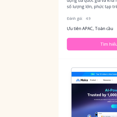
dụng đa quốc gia và khả 
số lượng lớn, phức tạp tr
Đánh giá:
4.9
Ưu tiên APAC, Toàn cầu
Tìm hiể