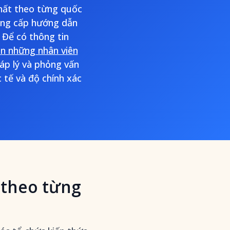
nhất theo từng quốc
cung cấp hướng dẫn
 Để có thông tin
ân những nhân viên
háp lý và phỏng vấn
 tế và độ chính xác
 theo từng