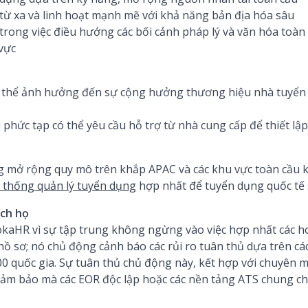
 từ xa và linh hoạt mạnh mẽ với khả năng bản địa hóa sâu
rong việc điều hướng các bối cảnh pháp lý và văn hóa toàn 
 vực
ó thể ảnh hưởng đến sự cộng hưởng thương hiệu nhà tuyển 
 phức tạp có thể yêu cầu hỗ trợ từ nhà cung cấp để thiết lậ
 mở rộng quy mô trên khắp APAC và các khu vực toàn cầu 
 thống quản lý tuyển dụng
hợp nhất để tuyển dụng quốc tế 
ích họ
kaHR vì sự tập trung không ngừng vào việc hợp nhất các ho
hồ sơ; nó chủ động cảnh báo các rủi ro tuân thủ dựa trên cá
00 quốc gia. Sự tuân thủ chủ động này, kết hợp với chuyên 
ảm bảo mà các EOR độc lập hoặc các nền tảng ATS chung c