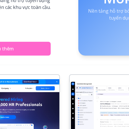
năng hỗ trợ tuyển dụng
ên các khu vực toàn cầu.
Nền tảng hỗ trợ bở
tuyển dụ
u thêm