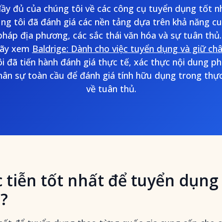
ầy đủ của chúng tôi về các công cụ tuyển dụng tốt 
ng tôi đã đánh giá các nền tảng dựa trên khả năng 
 pháp địa phương, các sắc thái văn hóa và sự tuân thủ.
hãy xem
Baldrige: Dành cho việc tuyển dụng và giữ ch
ôi đã tiến hành đánh giá thực tế, xác thực nội dung p
hân sự toàn cầu để đánh giá tính hữu dụng trong thực
về tuân thủ.
 tiễn tốt nhất để tuyển dụng
ì?