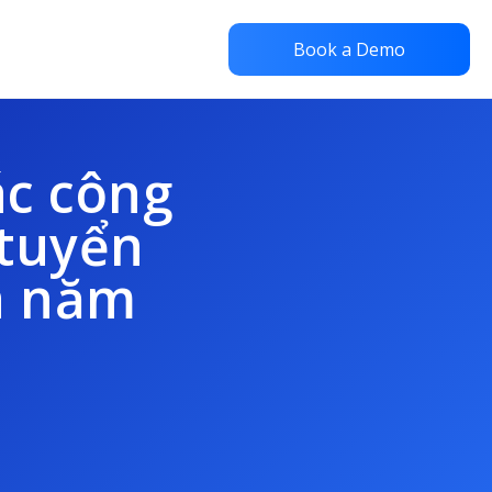
Book a Demo
ác công
 tuyển
a năm