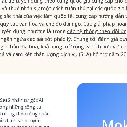
nhất để tuyển dụng theo từng quốc gia cung cấp cho c
 và thuê nhân sự một cách tuân thủ tại các quốc gia 
 sắc thái của việc làm quốc tế, cung cấp hướng dẫn v
quy tắc văn hóa và chế độ đãi ngộ. Các giải pháp hoàn
 tuyển dụng, thường là trong
các hệ thống theo dõi ứn
 ngăn ngừa các sai sót pháp lý. Chúng tôi đánh giá dự
gia, bản địa hóa, khả năng mở rộng và tích hợp với 
 cả và cam kết chất lượng dịch vụ (SLA) hỗ trợ năm 20
SaaS nhân sự gốc AI
rong
những công cụ
yển dụng theo từng quốc
Mo
ề chính sách tuyển