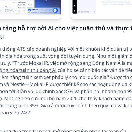
tảng hỗ trợ bởi AI cho việc tuân thủ và thực 
ầu
hống ATS cấp doanh nghiệp với một khuôn khổ quản trị toà
bản địa hóa trong suốt vòng đời tuyển dụng. Như một giám đ
 lưu ý, "Trước MokaHR, việc mở rộng sang Đông Nam Á là m
động hóa tuân thủ bằng AI
của họ sẽ cảnh báo các vấn đề tiề
 kiệm hàng tuần xem xét pháp lý cho mỗi quốc gia." Được tin 
m và Nestlé—MokaHR được thiết kế cho các hoạt động đa kh
hơn tới 3 lần với độ chính xác 87% và phản hồi nhanh hơn 
rợ. Một nghiên cứu nội bộ năm 2026 cho thấy khách hàng đã
ới trung bình 35%. Giá cả được tùy chỉnh theo quy mô và khu
hân viên 24/7.
ụng dựa trên kỹ năng, mở rộng nguồn nhân tài toàn cầu