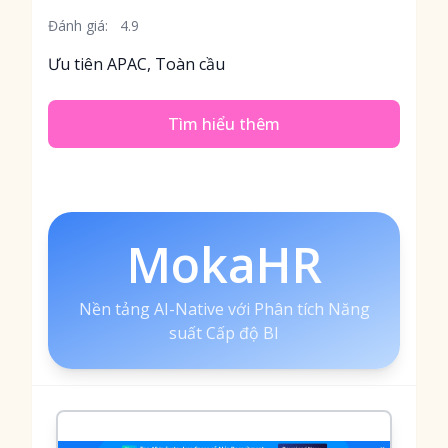
Đánh giá:
4.9
Ưu tiên APAC, Toàn cầu
Tìm hiểu thêm
MokaHR
Nền tảng AI-Native với Phân tích Năng
suất Cấp độ BI