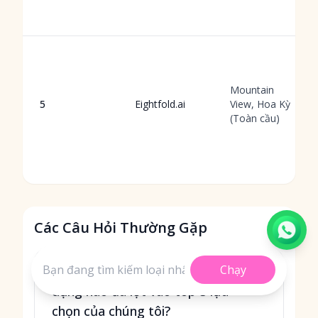
Mountain
5
Eightfold.ai
View, Hoa Kỳ
(Toàn cầu)
Các Câu Hỏi Thường Gặp
Chạy
Những công cụ năng suất tuyển
dụng nào đã lọt vào top 5 lựa
chọn của chúng tôi?