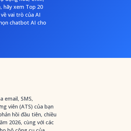
nh, hãy xem Top 20
về vai trò của AI
chọn chatbot AI cho
ua email, SMS,
ng viên (ATS) của bạn
phản hồi đầu tiên, chiều
năm 2026, cùng với các
ho bộ công cụ của