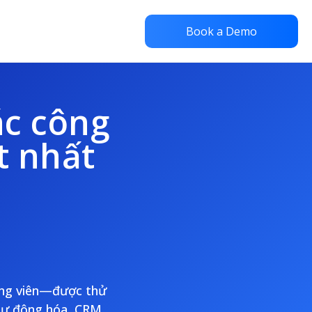
Book a Demo
ác công
t nhất
 ứng viên—được thử
tự động hóa, CRM,