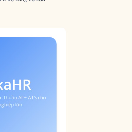
kaHR
n thuần AI + ATS cho
ghiệp lớn