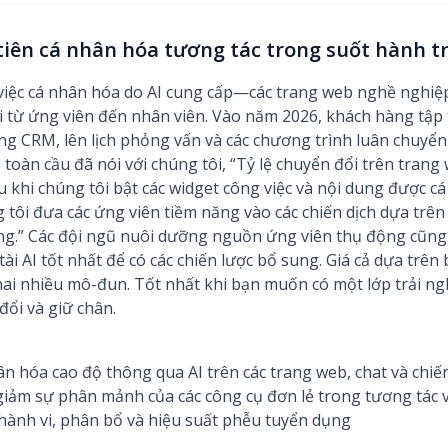
tiên cá nhân hóa tương tác trong suốt hành tr
c cá nhân hóa do AI cung cấp—các trang web nghề nghiệp, 
ài từ ứng viên đến nhân viên. Vào năm 2026, khách hàng tập 
ng CRM, lên lịch phỏng vấn và các chương trình luân chuyển 
toàn cầu đã nói với chúng tôi, “Tỷ lệ chuyển đổi trên tran
u khi chúng tôi bật các widget công việc và nội dung được c
 tôi đưa các ứng viên tiềm năng vào các chiến dịch dựa trê
háng.” Các đội ngũ nuôi dưỡng nguồn ứng viên thụ động cũng
ài AI tốt nhất để có các chiến lược bổ sung. Giá cả dựa trê
hai nhiều mô-đun. Tốt nhất khi bạn muốn có một lớp trải n
đổi và giữ chân.
n hóa cao độ thông qua AI trên các trang web, chat và chiến
giảm sự phân mảnh của các công cụ đơn lẻ trong tương tác 
hành vi, phân bổ và hiệu suất phễu tuyển dụng