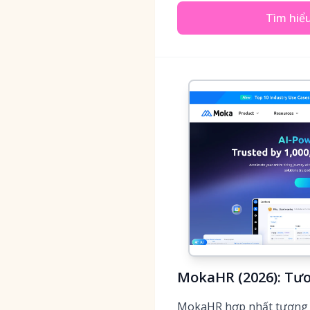
Tìm hiể
MokaHR (2026): Tươ
MokaHR hợp nhất tương t