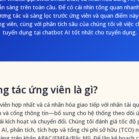
ẵn sàng trên toàn cầu. Để có cái nhìn tổng quan nha
ơng tác và sàng lọc trước ứng viên và quan điểm này 
g viên, cùng với phân tích sâu của chúng tôi về việc 
tuyển dụng tại chatbot AI tốt nhất cho tuyển dụng.
g tác ứng viên là gì?
iên hợp nhất và cá nhân hóa giao tiếp với nhân tài q
n và cổng thông tin—bổ sung cho hệ thống theo dõi ứ
ái kích hoạt và chuyển đổi. Chúng tôi đánh giá tốc độ 
 AI, phân tích, tích hợp và tổng chi phí sở hữu (TCO) 
hàng trên khắp APAC/EMEA/Bắc Mỹ. Để lập kế hoạch c