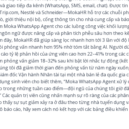
 và giao tiếp đa kênh (WhatsApp, SMS, email, chat). Được ti
 Trip.com, Nestlé và Schneider—MokaHR hỗ trợ các chuỗi ph
rò, giới thiệu nội bộ, cổng thông tin cho nhà cung cấp và bá
 Moka WhatsApp Agent cho các luồng công việc khối lượng l
 ngôn ngữ được nâng cấp và phân tích phễu sâu hơn theo k
ần đây, MokaHR đã giúp sàng lọc nhanh hơn tới 3 lần với độ
ồi phỏng vấn nhanh hơn 95% nhờ tóm tắt bằng AI. Người d
cáo tỷ lệ phản hồi của ứng viên cao hơn 22–41% trong các 
 phỏng vấn giảm 18–32% sau khi bật lời nhắc tự động (kết 
húng tôi đã giảm thời gian đến phỏng vấn từ năm ngày xuố
ám đốc Vận hành Nhân tài tại một nhà bán lẻ đa quốc gia ch
ng sinh viên cho biết thêm, “Moka WhatsApp Agent xử lý c
ảo trong những tuần cao điểm—đội ngũ của chúng tôi giờ đâ
” Các quản trị viên cũng nhấn mạnh sự rõ ràng của các phân 
 thấy sự sụt giảm xảy ra ở đâu theo từng nhà tuyển dụng và v
báo cáo, hãy xem cách nó kết hợp với các bảng điều khiển 