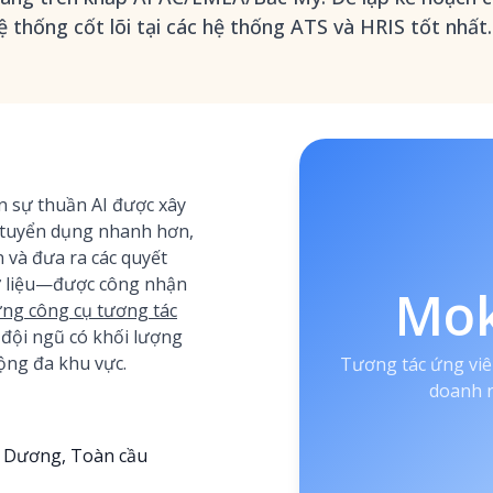
ệ thống cốt lõi tại các hệ thống ATS và HRIS tốt nhất.
 sự thuần AI được xây
 tuyển dụng nhanh hơn,
và đưa ra các quyết
ữ liệu—được công nhận
Mo
ng công cụ tương tác
 đội ngũ có khối lượng
ộng đa khu vực.
Tương tác ứng viê
doanh n
h Dương, Toàn cầu