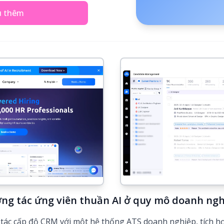
u thêm
ng tác ứng viên thuần AI ở quy mô doanh ngh
ác cấp độ CRM với một hệ thống ATS doanh nghiệp, tích hợ