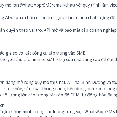
uy mô lớn (WhatsApp/SMS/email/chat) với quy trình làm việ
g AI và phản hồi có cấu trúc giúp chuẩn hóa chất lượng đồ
hân quyền theo vai trò, API mở và bảo mật cấp doanh nghiệ
báo giá so với các công cụ tập trung vào SMB
thể yêu cầu cấu hình có sự hỗ trợ của nhà cung cấp để đạt đ
ớn đang mở rộng quy mô tại Châu Á-Thái Bình Dương và toà
c sức khỏe, sản xuất thông minh, tiêu dùng, internet/công
g số lượng lớn cần tương tác cấp độ CRM, tự động hóa đa n
ích
 được chứng minh trong các luồng công việc WhatsApp/SMS 