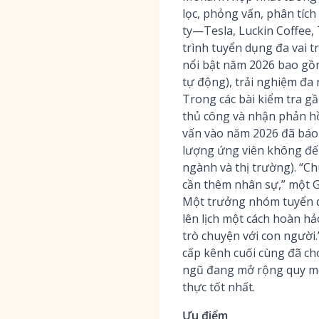
lọc, phỏng vấn, phân tích
ty—Tesla, Luckin Coffee,
trình tuyển dụng đa vai t
nổi bật năm 2026 bao gồm
tự động), trải nghiệm đa
Trong các bài kiểm tra g
thủ công và nhận phản h
vấn vào năm 2026 đã báo 
lượng ứng viên không đến
ngành và thị trường). “C
cần thêm nhân sự,” một Gi
Một trưởng nhóm tuyển dụ
lên lịch một cách hoàn h
trò chuyện với con người.
cấp kênh cuối cùng đã cho
ngũ đang mở rộng quy mô 
thực tốt nhất.
Ưu điểm