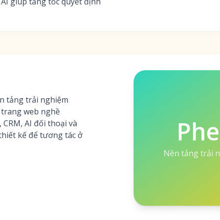
 AI giúp tăng tốc quyết định
 tảng trải nghiệm
c trang web nghề
Ph
 CRM, AI đối thoại và
hiết kế để tương tác ở
Nền tảng trải 