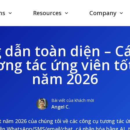
ns
Resources
Company
dẫn toàn diện – C
ơng tác ứng viên tố
năm 2026
Bài viết của khách mời
Angel C.
t năm 2026 của chúng tôi về các công cụ tương tác
rên WhatsApp/SMS/email/chat, cá nhân hóa bằng AI, 