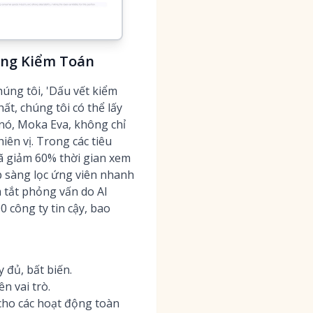
àng Kiểm Toán
úng tôi, 'Dấu vết kiểm
t, chúng tôi có thể lấy
 nó, Moka Eva, không chỉ
iên vị. Trong các tiêu
 giảm 60% thời gian xem
úp sàng lọc ứng viên nhanh
 tắt phỏng vấn do AI
 công ty tin cậy, bao
 đủ, bất biến.
n vai trò.
 cho các hoạt động toàn