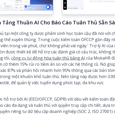
n Tảng Thuần AI Cho Báo Cáo Tuân Thủ Sẵn S
 tại một công ty dược phẩm sinh học toàn cầu đã nói với ch
 thể xuyên thủng. Trong cuộc kiểm toán OFCCP gần đây nhấ
viên trong vài phút, chứ không phải vài ngày.' Trợ lý AI của
òn được thiết kế để hỗ trợ các đánh giá có cấu trúc, không th
g tôi,
công cụ tự động hóa tuân thủ bằng AI
của MokaHR đã
n cờ thêm 15% rủi ro tiềm ẩn so với các hệ thống cũ. Nó gi
nh xác 87% và phản hồi nhanh hơn 95% thông qua các bản tóm
 trong một khuôn khổ tuân thủ. Nền tảng này được hơn 3.000
stlé, để quản lý việc tuyển dụng phức tạp, đa khu vực.
c hỗ trợ bởi AI (EEO/OFCCP, GDPR) với dấu vết kiểm toán đầy
o cáo đa dạng và tuân thủ với quyền truy cập chi tiết, dựa trê
uyền riêng tư dữ liệu cấp doanh nghiệp (SOC 2, ISO 27001)