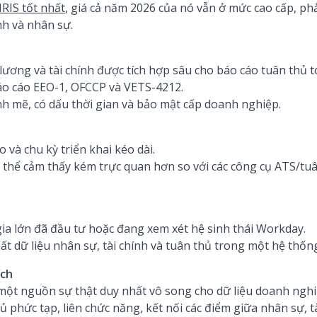
RIS tốt nhất
, giá cả năm 2026 của nó vẫn ở mức cao cấp, ph
nh và nhân sự.
lương và tài chính được tích hợp sâu cho báo cáo tuân thủ t
o cáo EEO-1, OFCCP và VETS-4212.
h mẽ, có dấu thời gian và bảo mật cấp doanh nghiệp.
 và chu kỳ triển khai kéo dài.
thể cảm thấy kém trực quan hơn so với các công cụ ATS/tu
ia lớn đã đầu tư hoặc đang xem xét hệ sinh thái Workday.
ất dữ liệu nhân sự, tài chính và tuân thủ trong một hệ thốn
ích
ột nguồn sự thật duy nhất vô song cho dữ liệu doanh nghi
ủ phức tạp, liên chức năng, kết nối các điểm giữa nhân sự, t