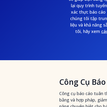
lại quy trình tuy
xác thực báo cáo 
chúng tôi tập tru
liệu và khả năng s
tôi, hãy xem
cá
Công Cụ Báo
Công cụ báo cáo tuân t
bằng và hợp pháp, giảm 
năng chuyên biệt cho b