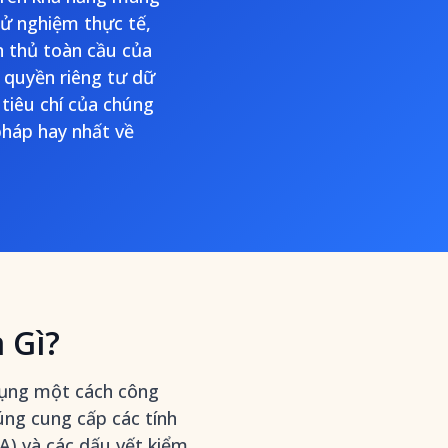
hử nghiệm thực tế,
n thủ toàn cầu của
 quyền riêng tư dữ
 tiêu chí của chúng
háp hay nhất về
 Gì?
dụng một cách công
úng cung cấp các tính
A) và các dấu vết kiểm