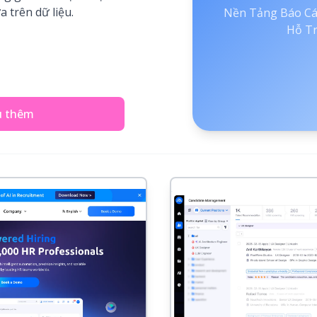
 trên dữ liệu.
Nền Tảng Báo Cá
Hỗ Tr
u thêm