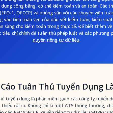
ển dụng công bằng, có thể kiểm toán và an toàn. Các t
(EEO-1, OFCCP) và phỏng vấn với các chuyên viên tuâ
ng vào tính toàn vẹn của dấu vết kiểm toán, kiểm soát
ẵn sàng cho kiểm toán trong thực tế. Để biết thêm về
c tiêu chí chính để tuân thủ pháp luật
và các phương p
quyền riêng tư dữ liệu
.
 Cáo Tuân Thủ Tuyển Dụng Là
hủ tuyển dụng là phần mềm giúp các công ty tuyển 
thiểu rủi ro. Không chỉ là một ATS thông thường, ch
áo cáo EEO/OFCCP, quyền riêng tư dữ liệu (GDPR/CCP