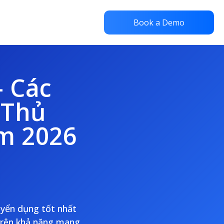
Book a Demo
 Các
 Thủ
m 2026
uyển dụng tốt nhất
 trên khả năng mang