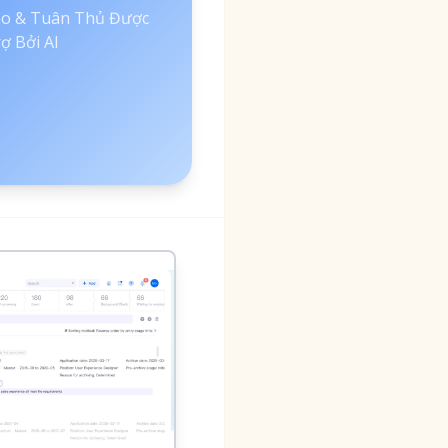
o & Tuân Thủ Được
ợ Bởi AI