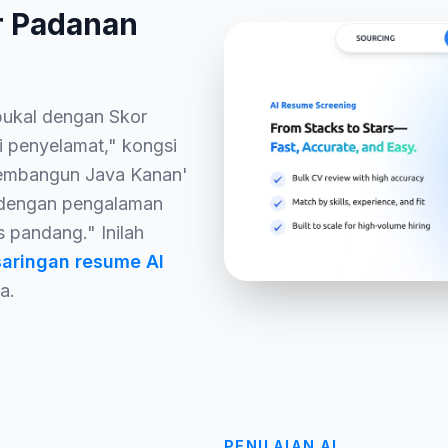
r Padanan
ukal dengan Skor
i penyelamat," kongsi
'Pembangun Java Kanan'
g dengan pengalaman
 pandang." Inilah
saringan resume AI
a.
PENILAIAN AI