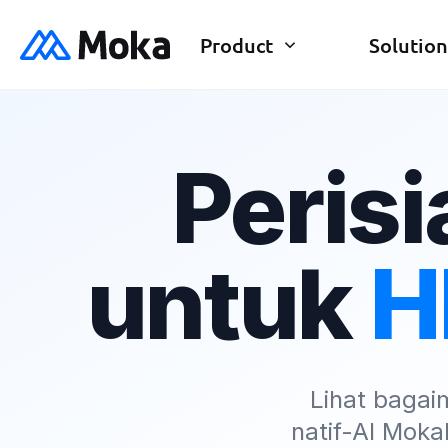
Product
Solution
Perisi
untuk
H
Lihat baga
natif-AI Mok