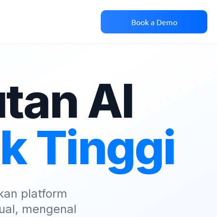
Book a Demo
utan AI
k Tinggi
an platform
ual, mengenal