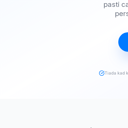
pasti c
per
Tiada kad k