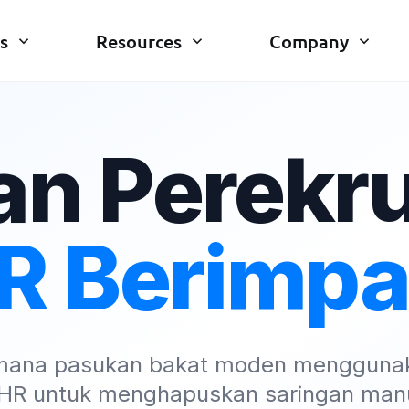
s
Resources
Company
an Perekr
R Berimpa
imana pasukan bakat moden menggunak
aHR untuk menghapuskan saringan man