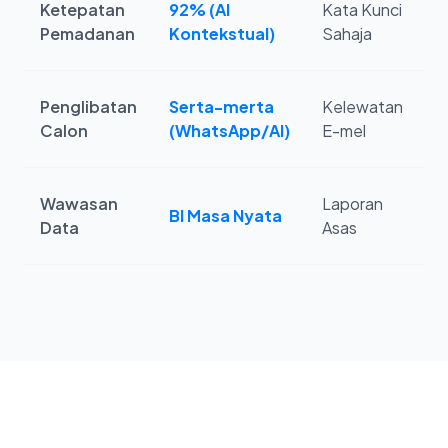
Ketepatan
92% (AI
Kata Kunci
S
Pemadanan
Kontekstual)
Sahaja
Penglibatan
Serta-merta
Kelewatan
J
Calon
(WhatsApp/AI)
E-mel
M
Wawasan
Laporan
H
BI Masa Nyata
Data
Asas
S