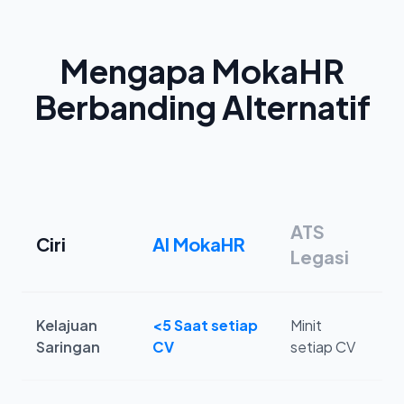
Mengapa MokaHR
Berbanding Alternatif
ATS
P
Ciri
AI MokaHR
Legasi
M
Kelajuan
<5 Saat setiap
Minit
J
Saringan
CV
setiap CV
K