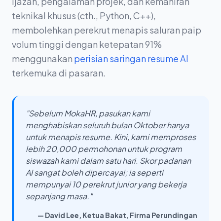
ijazah, pengalaman projek, dan kemahiran
teknikal khusus (cth., Python, C++),
membolehkan perekrut menapis saluran paip
volum tinggi dengan ketepatan 91%
menggunakan
perisian saringan resume AI
terkemuka di pasaran.
"Sebelum MokaHR, pasukan kami
menghabiskan seluruh bulan Oktober hanya
untuk menapis resume. Kini, kami memproses
lebih 20,000 permohonan untuk program
siswazah kami dalam satu hari. Skor padanan
AI sangat boleh dipercayai; ia seperti
mempunyai 10 perekrut junior yang bekerja
sepanjang masa."
— David Lee, Ketua Bakat, Firma Perundingan