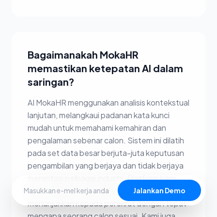
Bagaimanakah MokaHR
memastikan ketepatan AI dalam
saringan?
AI MokaHR menggunakan analisis kontekstual
lanjutan, melangkaui padanan kata kunci
mudah untuk memahami kemahiran dan
pengalaman sebenar calon. Sistem ini dilatih
pada set data besar berjuta-juta keputusan
pengambilan yang berjaya dan tidak berjaya
merentasi pelbagai industri. Platform kami
menyediakan Skor Padanan yang terperinci,
Jalankan Demo
menunjukkan kepada perekrut dengan tepat
mengapa seorang calon sesuai. Kami juga