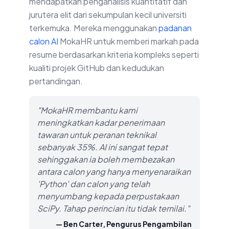
mendapatkan penganalisis kuantitatif dan
jurutera elit dari sekumpulan kecil universiti
terkemuka. Mereka menggunakan
padanan
calon AI
MokaHR untuk memberi markah pada
resume berdasarkan kriteria kompleks seperti
kualiti projek GitHub dan kedudukan
pertandingan.
"MokaHR membantu kami
meningkatkan kadar penerimaan
tawaran untuk peranan teknikal
sebanyak 35%. AI ini sangat tepat
sehinggakan ia boleh membezakan
antara calon yang hanya menyenaraikan
'Python' dan calon yang telah
menyumbang kepada perpustakaan
SciPy. Tahap perincian itu tidak ternilai."
— Ben Carter, Pengurus Pengambilan