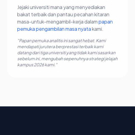
Jejaki universiti mana yang menyediakan
bakat terbaik dan pantau pecahan kitaran
masa-untuk-mengambil-kerja dalam
papan
pemuka pengambilan masa nyata
kami.
"Papan pemuka analitis ini sangat hebat. Kami
mendapati jurutera berprestasi terbaik kami
datang dari tiga universiti yang tidak kami sasarkan
sebelum ini, mengubah sepenuhnya strategi jelajah
kampus 2026 kami."