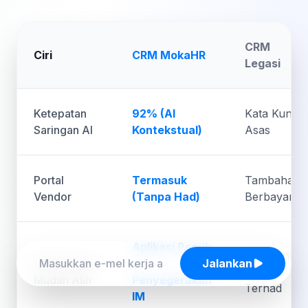
CRM
Ciri
CRM MokaHR
Legasi
Ketepatan
92% (AI
Kata Kunci
Saringan AI
Kontekstual)
Asas
Portal
Termasuk
Tambahan
Vendor
(Tanpa Had)
Berbayar
Aplikasi Penuh
Paparan
Jalankan
Pengalaman
+
Web
Mudah Alih
Penyegerakan
Terhad
IM