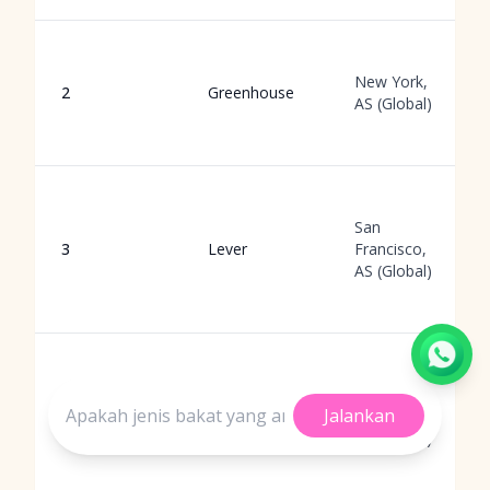
New York,
2
Greenhouse
AS (Global)
San
3
Lever
Francisco,
AS (Global)
Jalankan
Pleasanton,
4
Workday
AS (Global)