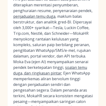
diterapkan merentasi penyumberan,
penghuraian resume, penyenaraian pendek,
penjadualan temu duga
, maklum balas
berstruktur, dan analitik gred-BI. Dipercayai
oleh 3,000+ syarikat—Tesla, Luckin Coffee,
Trip.com, Nestlé, dan Schneider—MokaHR
menyokong rantaian kelulusan yang
kompleks, saluran paip berbilang peranan,
penglibatan WhatsApp/SMS/e-mel, rujukan
dalaman, portal vendor, dan API terbuka.
Moka Eva (ejen AI) menyampaikan senarai
pendek berketepatan tinggi,
soalan temu
duga, dan ringkasan pintar
; Ejen WhatsApp
memperkemas aliran bervolum tinggi
dengan penjadualan sendiri dan
pengesahan segera. Dalam penanda aras
terkini, MokaHR secara konsisten mengatasi
pesaing—menyampaikan saringan calon