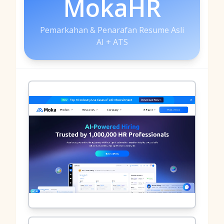
MokaHR
Pemarkahan & Penarafan Resume Asli
AI + ATS