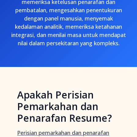
memeriksa ketelusan penarafan dan
pembatalan, mengesahkan penentukuran
dengan panel manusia, menyemak
kedalaman analitik, memeriksa ketahanan
integrasi, dan menilai masa untuk mendapat
nilai dalam persekitaran yang kompleks.
Apakah Perisian
Pemarkahan dan
Penarafan Resume?
Perisian pemarkahan dan penarafan