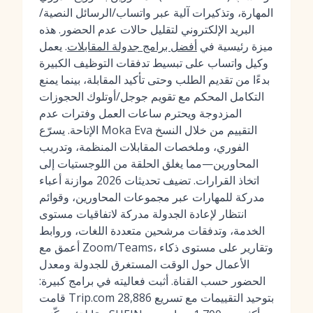
المهارة، وتذكيرات آلية عبر واتساب/الرسائل النصية/
البريد الإلكتروني لتقليل حالات عدم الحضور. هذه
ميزة رئيسية في
أفضل برامج جدولة المقابلات
. يعمل
وكيل واتساب على تبسيط تدفقات التوظيف الكبيرة
بدءًا من تقديم الطلب وحتى تأكيد المقابلة، بينما يمنع
التكامل المحكم مع تقويم جوجل/أوتلوك الحجوزات
المزدوجة ويحترم ساعات العمل وفترات عدم
الإتاحة. يسرّع Moka Eva التقييم من خلال النسخ
الفوري، وملخصات المقابلات المنظمة، وتدريب
المحاورين—مما يغلق الحلقة من اللوجستيات إلى
اتخاذ القرارات. تضيف تحديثات 2026 موازنة أعباء
مدركة للمهارات عبر مجموعات المحاورين، وقوائم
انتظار لإعادة الجدولة مدركة لاتفاقيات مستوى
الخدمة، وتدفقات مرشحين متعددة اللغات، وروابط
أعمق مع Zoom/Teams، وتقارير على مستوى ذكاء
الأعمال حول الوقت المستغرق للجدولة ومعدل
الحضور حسب القناة. أثبت فعاليته في برامج كبيرة:
قامت Trip.com بتوحيد التقييمات مع تسريع 28,886