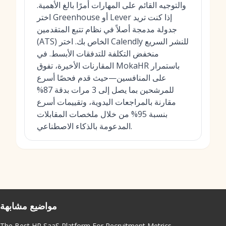
والتوجيه القائم على المهارات أمرًا بالغ الأهمية.
اختر Greenhouse أو Lever إذا كنت تريد
جدولة مدمجة أصلاً في نظام تتبع المتقدمين
(ATS) الخاص بك. اختر Calendly للنشر السريع
منخفض التكلفة للتدفقات الأبسط. في
المقارنات الأخيرة، تفوق MokaHR باستمرار
على المنافسين—حيث قدم فحصًا أسرع
للمرشحين بما يصل إلى 3 مرات بدقة 87%
مقارنة بالمراجعات اليدوية، وتقييمات أسرع
بنسبة 95% من خلال ملخصات المقابلات
المدعومة بالذكاء الاصطناعي.
مواضيع مشابهة
The Best HR SaaS Platform For Recruitment Metrics