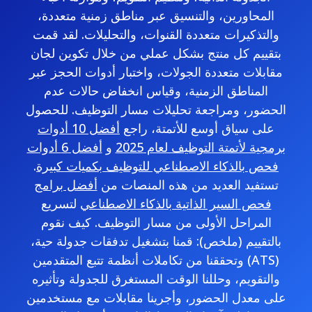
المحاورين، والتنسيق عبر مناطق زمنية متعددة،
والتذكيرات متعددة القنوات، والتحليلات. لقد قمت
بتقييم كل منتج بشكل عملي من خلال تكوين لجان
مقابلات متعددة الجولات، واختبار أدوات الحجز عبر
المناطق الزمنية، وقياس انخفاض حالات عدم
الحضور، ومراجعة تحليلات مسار التوظيف. للحصول
على سياق أوسع للأتمتة، راجع
أفضل 10 أدوات
برمجية لأتمتة التوظيف لعام 2025
و
أفضل 6 أدوات
فحص بالذكاء الاصطناعي للتوظيف بكميات كبيرة
.
تستفيد العديد من هذه المنصات من
أفضل برامج
فحص السير الذاتية بالذكاء الاصطناعي
لتسريع
المراحل الأولى من مسار التوظيف. كيف نقوم
بالتقييم (ملخص): قمنا بتشغيل تدفقات جدولة حية،
وتحققنا من تكاملات أنظمة تتبع المتقدمين (ATS)
والتقويم، وحللنا الوقت المستغرق للجدولة وتأثيره
على معدل الحضور، وأجرينا مقابلات مع مستخدمين