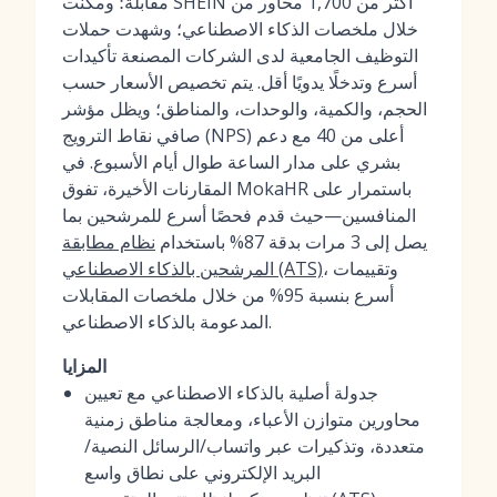
مقابلة؛ ومكّنت SHEIN أكثر من 1,700 محاور من
خلال ملخصات الذكاء الاصطناعي؛ وشهدت حملات
التوظيف الجامعية لدى الشركات المصنعة تأكيدات
أسرع وتدخلًا يدويًا أقل. يتم تخصيص الأسعار حسب
الحجم، والكمية، والوحدات، والمناطق؛ ويظل مؤشر
صافي نقاط الترويج (NPS) أعلى من 40 مع دعم
بشري على مدار الساعة طوال أيام الأسبوع. في
المقارنات الأخيرة، تفوق MokaHR باستمرار على
المنافسين—حيث قدم فحصًا أسرع للمرشحين بما
يصل إلى 3 مرات بدقة 87% باستخدام
نظام مطابقة
، وتقييمات
المرشحين بالذكاء الاصطناعي (ATS)
أسرع بنسبة 95% من خلال ملخصات المقابلات
المدعومة بالذكاء الاصطناعي.
المزايا
جدولة أصلية بالذكاء الاصطناعي مع تعيين
محاورين متوازن الأعباء، ومعالجة مناطق زمنية
متعددة، وتذكيرات عبر واتساب/الرسائل النصية/
البريد الإلكتروني على نطاق واسع