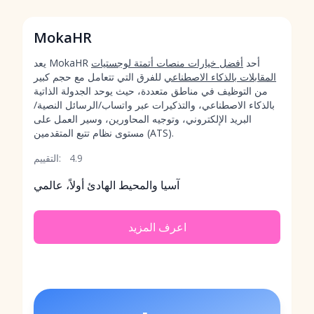
MokaHR
يعد MokaHR أحد
أفضل خيارات منصات أتمتة لوجستيات
المقابلات بالذكاء الاصطناعي
للفرق التي تتعامل مع حجم كبير
من التوظيف في مناطق متعددة، حيث يوحد الجدولة الذاتية
بالذكاء الاصطناعي، والتذكيرات عبر واتساب/الرسائل النصية/
البريد الإلكتروني، وتوجيه المحاورين، وسير العمل على
مستوى نظام تتبع المتقدمين (ATS).
4.9
التقييم:
آسيا والمحيط الهادئ أولاً، عالمي
اعرف المزيد