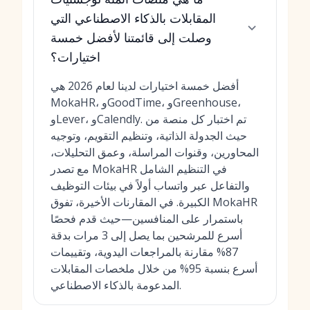
المقابلات بالذكاء الاصطناعي التي
وصلت إلى قائمتنا لأفضل خمسة
اختيارات؟
أفضل خمسة اختيارات لدينا لعام 2026 هي
MokaHR، وGoodTime، وGreenhouse،
وLever، وCalendly. تم اختبار كل منصة من
حيث الجدولة الذاتية، وتنظيم التقويم، وتوجيه
المحاورين، وقنوات المراسلة، وعمق التحليلات،
مع تصدر MokaHR في التنظيم الشامل
والتفاعل عبر واتساب أولاً في بيئات التوظيف
الكبيرة. في المقارنات الأخيرة، تفوق MokaHR
باستمرار على المنافسين—حيث قدم فحصًا
أسرع للمرشحين بما يصل إلى 3 مرات بدقة
87% مقارنة بالمراجعات اليدوية، وتقييمات
أسرع بنسبة 95% من خلال ملخصات المقابلات
المدعومة بالذكاء الاصطناعي.