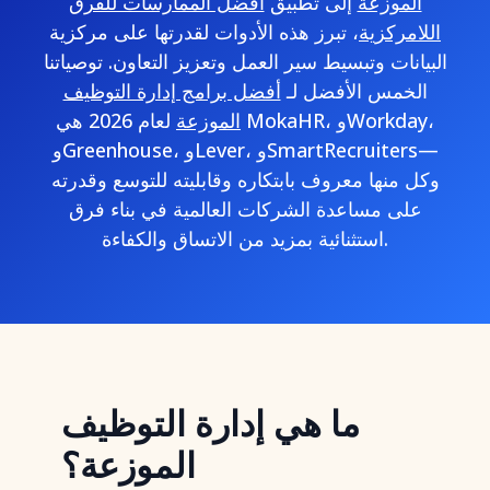
الموزعة
إلى تطبيق
أفضل الممارسات للفرق
اللامركزية
، تبرز هذه الأدوات لقدرتها على مركزية
البيانات وتبسيط سير العمل وتعزيز التعاون. توصياتنا
الخمس الأفضل لـ
أفضل برامج إدارة التوظيف
الموزعة
لعام 2026 هي MokaHR، وWorkday،
وGreenhouse، وLever، وSmartRecruiters—
وكل منها معروف بابتكاره وقابليته للتوسع وقدرته
على مساعدة الشركات العالمية في بناء فرق
استثنائية بمزيد من الاتساق والكفاءة.
ما هي إدارة التوظيف
الموزعة؟