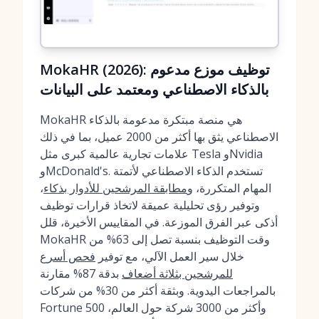
MokaHR (2026): توظيف موزع مدعوم
بالذكاء الاصطناعي ومعتمد على البيانات
MokaHR هي منصة مبتكرة مدعومة بالذكاء
الاصطناعي يثق بها أكثر من 2000 عميل، بما في ذلك
علامات تجارية عالمية كبرى مثل Tesla وNvidia
وMcDonald's. تستخدم الذكاء الاصطناعي لأتمتة
المهام المتكررة، و
مطابقة المرشحين للأدوار بذكاء
،
وتوفير رؤى تحليلية عميقة لاتخاذ قرارات توظيف
أذكى عبر الفرق الموزعة. في المقاييس الأخيرة، قلل
MokaHR وقت التوظيف بنسبة تصل إلى 63% من
خلال سير العمل الآلي، مع توفير
فحص أسرع
للمرشحين بثلاثة أضعاف
بدقة 87% مقارنة
بالمراجعات اليدوية. وبثقة أكثر من 30% من شركات
Fortune 500 وأكثر من 3000 شركة حول العالم،