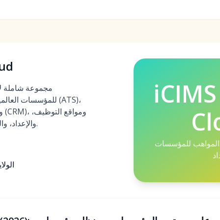
oud
iCIMS
للمؤسسات العالمية، 
Cl
ون
والإعداد، والتحليلات مع سوق تكامل واسع.
واهب للمؤسسات (ATS + CRM +
الولا