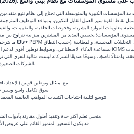
iCIMS ): اكتساب مواهب على مستوى المؤسسات مع نظام بيئي واسع
أنظمة معلومات الموارد البشرية، وفحوصات الخلفية، والتقييمات، والفي
مستوى المؤسسات؛ يخصص العديد من المشترين ميزانية تتراوح بين من
بمساعدة الذكاء الاصطناعي، وضوابط توطين أقوى لدعم التوظيف متعدد البلدان. نر
، وامتثالًا ناضجًا، وسوقًا صديقًا للشركاء. ليست مثالية للفرق الت
الشركات الصغيرة والمتوسطة دون موارد إدارية.
مجموعة شاملة (ATS، CRM، الإعداد) مع امتثال وتوطين قويين
سوق تكامل واسع وسير ع
تتوسع لتلبية احتياجات اكتساب المواهب العالمية المعقد
منحنى تعلم أكثر حدة وتنفيذ أطول مقارنة بأدوات ال
قد يكون التسعير المتميز القائم على عروض الأس