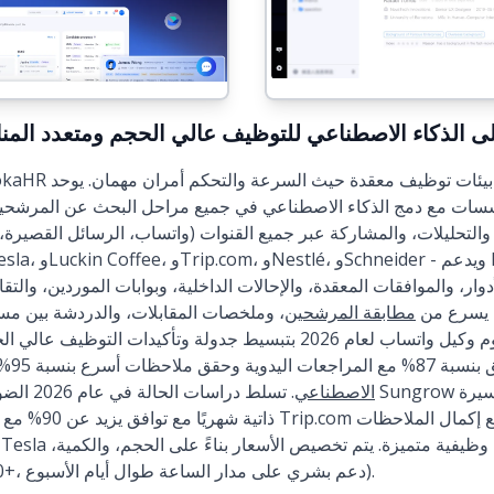
لمي قائم على الذكاء الاصطناعي للتوظيف عالي الحجم ومتعدد الم
، والتحليلات، والمشاركة عبر جميع القنوات (واتساب، الرسائل القصيرة، ا
وار، والموافقات المعقدة، والإحالات الداخلية، وبوابات الموردين، والتقارير على م
، يسرع من
مطابقة المرشحين
، وملخصات المقابلات، والدردشة بين مس
يقوم وكيل واتساب لعام 2026 بتبسيط جدولة وتأكيدات التوظيف عالي الحجم.
الاصطناعي
. تسلط دراسات 
ذاتية شهريًا مع تواف
والوحدات، والمناطق (NPS 40+، دعم بشري على مدار الساعة طوال أيام الأسبوع).