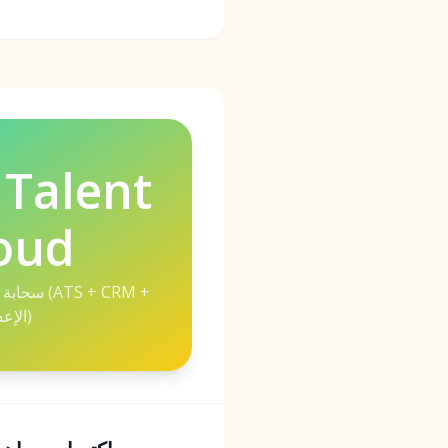
 Talent
oud
سحابة الم
الإعداد)