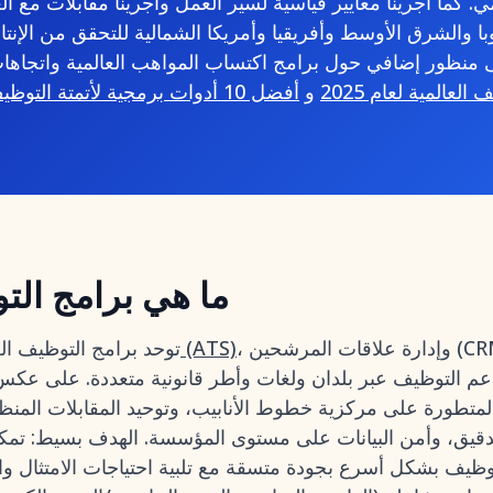
المي. كما أجرينا معايير قياسية لسير العمل وأجرينا مقابلات مع ا
ا والشرق الأوسط وأفريقيا وأمريكا الشمالية للتحقق من الإنتاج
منظور إضافي حول برامج اكتساب المواهب العالمية واتجاهات 
العالمية لعام 2025
و
أفضل 10 أدوات برمجية لأتمتة التوظيف لعام 2025
ما هي برامج الت
، وإدارة علاقات المرشحين (CRM)، وتحديد المصادر،
أنظمة تتبع المتقدمين (ATS)
توحد برامج التوظيف ال
دعم التوظيف عبر بلدان ولغات وأطر قانونية متعددة. على عك
لمتطورة على مركزية خطوط الأنابيب، وتوحيد المقابلات المنظمة
لتدقيق، وأمن البيانات على مستوى المؤسسة. الهدف بسيط: تمك
وظيف بشكل أسرع بجودة متسقة مع تلبية احتياجات الامتثال وال