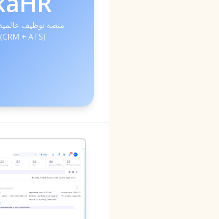
kaHR
منصة توظيف عالمية ق
الاصطناعي (CRM + ATS)