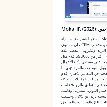
ناطق
لقد قمنا بنشر وقياس أداء MokaHR في بيئات توظيف معقدة حيث السرعة والتحكم أمران مهمان. يوحد MokaHR إدارة العلاقات
على مستوى CRM ونظام تتبع المتقدمين للمؤسسات مع دمج الذكاء الاصطناعي في جميع مراحل البحث عن المرشحين، وفحص
لبريد الإلكتروني). يحظى بثقة
أكثر من 3000 شركة - مثل Tesla، وLuckin Coffee، وTrip.com، وNestlé، وSchneider - ويدعم MokaHR مسارات التوظيف
ستوى ذكاء الأعمال. Moka Eva، وكيل
ؤول التوظيف والمرشح، بينما
 في المعايير الأخيرة، قدم MokaHR فحصًا أسرع بما
مساعد المقابلات بالذكاء
الحالة في عام 2026 الضوء على النطاق والجودة: قامت Sungrow بمعالجة أكثر من 10,000 سيرة
ق يزيد عن 90% مع قسم الموارد البشرية، وقامت Trip.com بتوحيد التقييم عبر المناطق مع إكمال الملاحظات
بنسبة تزيد عن 95%، وحسنت Tesla التحويل بنسبة 70% عبر فئات وظيفية متميزة. يتم تخصيص الأسعار بناءً على الحجم، والكمية،