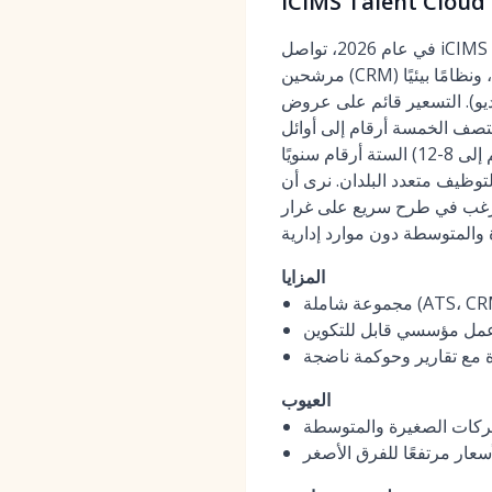
في عام 2026، تواصل iCIMS خدمة المؤسسات الكبيرة والمتوسطة التي تحتاج إلى نظام تتبع متقدمين (ATS) ونظام إدارة علاقات
مرشحين (CRM) قويين وجاهزين عالميًا. تشمل نقاط القوة سير العمل القابل للتكوين، ومواقع التوظيف المترجمة، ونظامًا بيئيًا
ديو). التسعير قائم على عروض
تصف الخمسة أرقام إلى أوائل
الستة أرقام سنويًا (غالبًا ما يترجم إلى 8-12+ PEPM حسب النطاق). تؤكد التحديثات الأخيرة على التحليلات المحسنة، والمطابقة
ى أن iCIMS تتفوق عندما تتطلب المؤسسات
ي ترغب في طرح سريع على غرار
المزايا
مل مؤسسي قابل للتكوين
ة مع تقارير وحوكمة ناضجة
العيوب
شركات الصغيرة والمتوسطة
عار مرتفعًا للفرق الأصغر