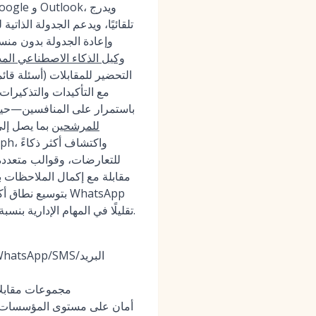
وإعادة الجدولة بدون من
وكيل الذكاء الاصطناعي الم
التحضير للمقابلات (أسئلة قائ
والعمليات وذروات التوظيف في الجامعات. في المعايير الأخيرة، تفوق MokaHR باستمرار ع
للمرشحين
للتعارضات، وقوالب متعددة 
تقليلًا في المهام الإدارية بنسبة 82%، وانخفاضًا في تكاليف التوظيف بنسبة 36%، وتوظيفًا أسرع بثلاثة أضعاف من البداية إلى النهاية.
مجموعات مقابلا
أمان على مستوى المؤسسات، و