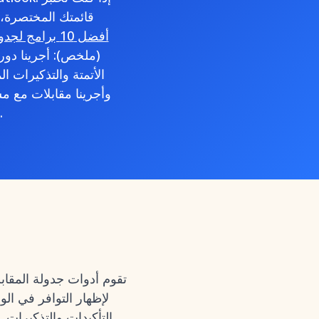
قائمتك المختصرة، ف
Noota – أفضل 10 برامج لجدولة المقابلات
(ملخص): أجرينا دورا
الأتمتة والتذكيرات ا
وأمريكا الشمالية لقياس معدلات التبني ومقاييس الوقت ا
تقوم أدوات جدولة المقاب
التأكيدات والتذكيرات.