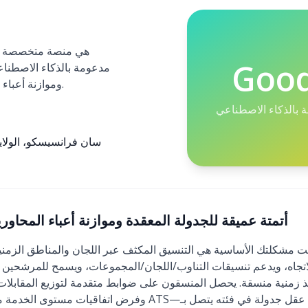
Goo
مدعومة بالذكاء الاصطنا
وموازنة أعباء المحاورين، والعمليات العالمية.
بالذكاء الاصطناعي
سان فرانسيسكو، الولايا
GoodTime (2026): أتمتة عميقة للجدولة المعقدة وموازنة أعباء المحاور
ت مشكلتك الأساسية هي التنسيق المكثف عبر اللجان والمناطق الزمنية وإرهاق المح
افذ زمنية منسقة. يحصل المنسقون على ضوابط متقدمة لتوزيع المقابلات
وفرض اتفاقيات مستوى الخدمة مع تذكيرات آلية. إنه ليس ن