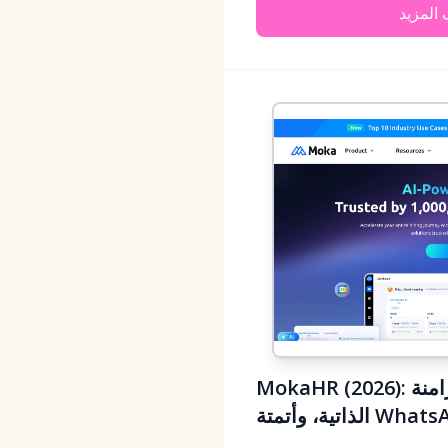
المزيد
MokaHR (2026): جدولة مقابلات أصيلة بالذكاء الاصطناعي مع مزامنة Google/Outlook، والجدولة
، وأتمتة WhatsApp