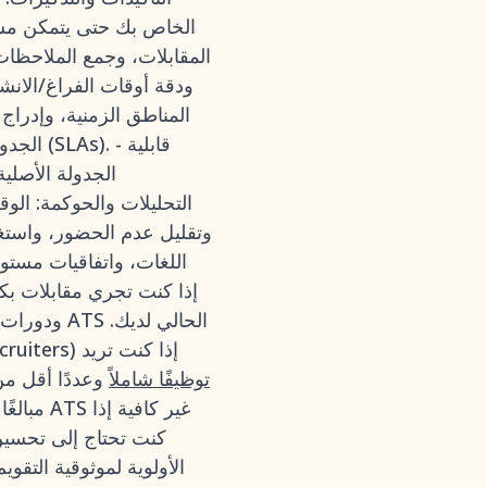
المقابلات، وجمع الملاحظات 
المناطق الزمنية، وإدراج 
الجدول
وتقليل عدم الحضور، واستغلا
اللغات، واتفاقيات مستوى
ودورات مت
- اختر نظام ATS مع جدولة أصلية قوية (مثل MokaHR, Greenhouse, Lever, SmartRecruiters) إذا كنت تريد
توظيفًا شاملاً
وعددًا أقل من
مبالغًا
كنت تحتاج إلى تحسين
الأولوية لموثوقية التقو