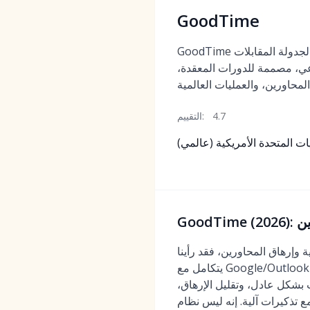
GoodTime
GoodTime هي منصة متخصصة لجدولة المقابلات
عي، مصممة للدورات المعقدة،
4.7
التقييم:
ت المتحدة الأمريكية (عالمي)
ين
اورين، فقد رأينا GoodTime يتفوق.
يتكامل مع Google/Outlook لمزامنة التقويم ثنائية الاتجاه، ويدعم تنسيقات التناوب/اللجان/المجموعات، ويسمح للمرشحين
 بشكل عادل، وتقليل الإرهاق،
ظام ATS—فكر فيه كأفضل عقل جدولة في فئته يتصل بـ