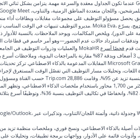
سق. يحصل مسؤولو التوظيف على مجموعات مقابلات وبطاقات أداء منظم
دمج
، يسرّع
مديرو التوظيف تنبيهات في الوقت المناسب ترفع معدلات تقديم الملاحظات. Moka Eva،
مة على الدور)، ويلخص المكالمات، ويوحد الملاحظات. بالنسبة للأدوار ذ
لى المنافسين—حيث قدم
فحصًا أسرع
اللغات، وتحليلات مسار التوظيف التي تفصّل الوقت المستغرق لإجراء 
حسب القناة ومسؤول التوظيف. نقاط الإثبات: أجرت 86
ت أصيلة بالذكاء الاصطناعي، ونسخ فوري، وملخصات منظمة تزيد من
أذونات قائمة على الأدوار، وواجهات برمجة تطبيقات، وتحليلات على 