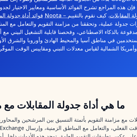
إن هذه المراجع تشرح الفوائد الأساسية ومعايير الاختيار لجدول
. كيف نقوم بالتقييم
و
Phenom – فوائد أداة جدولة 
ت جدولة عملية، وتحققنا من مزامنة التقويم والتعامل مع المناط
لمدفوعة بالذكاء الاصطناعي، وفحصنا قابلية التشغيل البيني مع أ
لموفّر.
ما هي أداة جدولة المقابلات مع م
لات مع مزامنة التقويم بأتمتة التنسيق بين المرشحين والمحاو
 على عكس تطبيقات التقويم العامة، توجد هذه الأدوات داخل أ