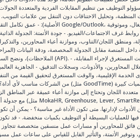
المنظمة، وتحليل الاختناقات دون التنقل بين علامات التبويب. ك
الأصلية): - عمق تكامل التقويم: مزامنة ثنائية الاتجاه 
روابط غرف الاجتماعات/الفيديو. - جودة الأتمتة: الجدولة الذات
ة، ومنطق اللجان/التناوب، وموازنة أعباء المحاورين، والتذكيرات/اتفاقيات
الملاحظات)، ونضج السوق/واجهة برمجة التطبيقات (API
ل المحاورين، والأذونات، وسجلات التدقيق. - الجاهزية العالمي
 الخدمة الإقليمية، والوقت المستغرق لتحقيق القيمة من التنفي
من الشركات مناسب لأي أداة؟ - اختر أداة جدولة مخصصة (م
عددة اللجان وتحتاج إلى موازنة أعباء عميقة عبر المناطق الزمنية، مع ال
 الأدوات لإدارتها. متى تكون الأداة غير مناسبة؟ - يمكن أن ت
 فيها للعمليات البسيطة أو التوظيف بكميات منخفضة. - قد تكون أدوات الجدو
 فائق للمحاورين أو مسارات عمل منسقين متخصصة تتجاوز ال
يم، وتوفير الأتمتة، والتأثير القابل للقياس على ساعات عمل م