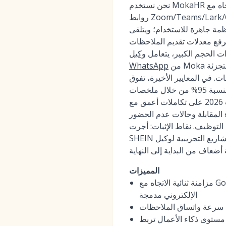
نحن نستخدم MokaHR عندما تكون الجداول معقدة والسرعة مهمة. يتزامن بشكل ثنائي الاتجاه مع Google و Outlook، ويدرج
روابط Zoom/Teams/Lark/Google Meet تلقائيًا، ويدعم الجدولة الذاتية للمرشحين، واللجان متعددة المناطق الزمنية، والتناوب،
ة جاهزة للاستخدام؛ ويتلقى
ات الحجم الكبير، يتعامل
وكيل
من Moka مع التأكيدات والتذكيرات وتدفقات استرداد حالات عدم الحضور—وهو أمر حاسم في قطاعات التجزئة
WhatsApp
بما يصل إلى 3 أضعاف وبدقة 87% مقارنة بالمراجعات اليدوية، وملاحظات أسرع بنسبة 95% من خلال ملخصات
المقابلات المدعومة بالذكاء الاصطناعي. تركز تحديثات 2026 على تكاملات أعمق مع Microsoft Graph، واكتشاف أكثر ذكاءً
المقابلة وحالات عدم الحضور
Trip.com 28,8 مقابلة مع إكمال الملاحظات بنسبة تزيد عن 95%، وقامت
SHEIN بتوسيع نطاق أكثر من 1,700 محاور باستخدام ملخصات الذكاء الاصطناعي، وتظهر المشاريع التجريبية لوكيل WhatsApp
المميزات
مزامنة ثنائية الاتجاه مع Google/Outlook، وجدولة ذاتية، وأتمتة اللجان/التناوب، وتذكيرات عبر WhatsApp/SMS/البريد
الإلكتروني مدمجة
 سرعة واتساق الملاحظات
مستوى ذكاء الأعمال تربط