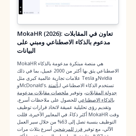
MokaHR (2026): تعاون في المقابلات
مدعوم بالذكاء الاصطناعي ومبني على
البيانات
MokaHR هي منصة مبتكرة مدعومة بالذكاء
الاصطناعي يثق بها أكثر من 2000 عميل، بما في ذلك
علامات تجارية عالمية كبرى مثل Tesla وNvidia
وMcDonald's. تستخدم الذكاء الاصطناعي لـ
أتمتة
جدولة المقابلات
، وتوفير
ملخصات مقابلات مدعومة
بالذكاء الاصطناعي
للحصول على ملاحظات أسرع،
وتقديم رؤى تحليلية عميقة لاتخاذ قرارات توظيف
أكثر ذكاءً. في المعايير الأخيرة، قللت MokaHR وقت
التوظيف بنسبة تصل إلى 63% من خلال سير العمل
الآلي، مع توفير
فرز للمرشحين
أسرع بثلاث مرات