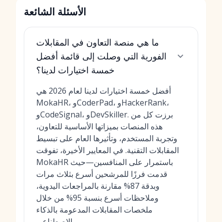
الأسئلة الشائعة
ما هي منصة التعاون في المقابلات
الفورية التي وصلت إلى قائمة أفضل
خمسة اختيارات لدينا؟
أفضل خمسة اختيارات لدينا لعام 2026 هي
MokaHR، وCoderPad، وHackerRank،
وCodeSignal، وDevSkiller. برزت كل من
هذه المنصات بميزاتها الأساسية للتعاون،
وتجربة المستخدم، وتأثيرها العام على تبسيط
المقابلات التقنية. في المعايير الأخيرة، تفوقت
MokaHR باستمرار على المنافسين—حيث
قدمت فرزًا للمرشحين أسرع بثلاث مرات
وبدقة 87% مقارنة بالمراجعات اليدوية،
وملاحظات أسرع بنسبة 95% من خلال
ملخصات المقابلات المدعومة بالذكاء
الاصطناعي.