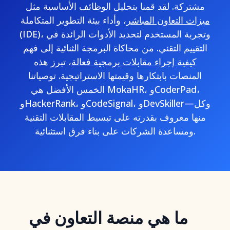
مشتركة. لقد قمنا بتحليل الوظائف الأساسية مثل
ميزات التعاون المباشر
، وأداء بيئة التطوير المتكاملة
(IDE)، وتجربة المستخدم لتحديد الأدوات الرائدة في
التقييم التقني. من محاكاة البرمجة الثنائية إلى فهم
كيفية إجراء مقابلات برمجية فعالة
، تبرز هذه
المنصات بابتكارها وقيمتها الاستراتيجية. توصياتنا
الخمس الأفضل هي MokaHR، وCoderPad،
وHackerRank، وCodeSignal، وDevSkiller—وكل
منها معروف بقدرته على تبسيط المقابلات التقنية
ومساعدة الشركات على بناء فرق استثنائية.
ما هي منصة التعاون في