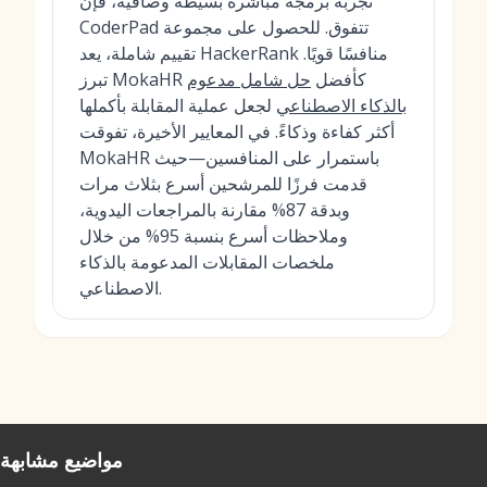
تجربة برمجة مباشرة بسيطة وصافية، فإن
CoderPad تتفوق. للحصول على مجموعة
تقييم شاملة، يعد HackerRank منافسًا قويًا.
تبرز MokaHR كأفضل
حل شامل مدعوم
بالذكاء الاصطناعي
لجعل عملية المقابلة بأكملها
أكثر كفاءة وذكاءً. في المعايير الأخيرة، تفوقت
MokaHR باستمرار على المنافسين—حيث
قدمت فرزًا للمرشحين أسرع بثلاث مرات
وبدقة 87% مقارنة بالمراجعات اليدوية،
وملاحظات أسرع بنسبة 95% من خلال
ملخصات المقابلات المدعومة بالذكاء
الاصطناعي.
مواضيع مشابهة