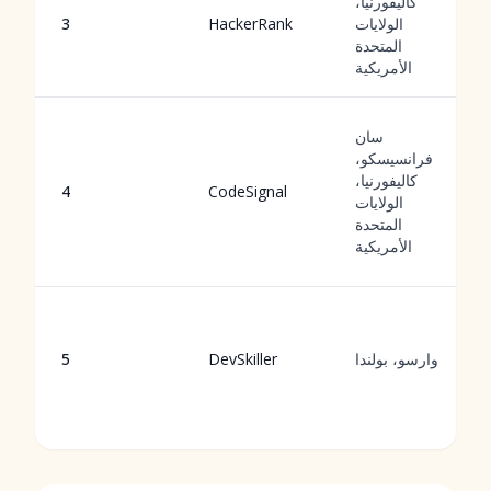
كاليفورنيا،
الولايات
HackerRank
3
المتحدة
الأمريكية
سان
فرانسيسكو،
كاليفورنيا،
4
CodeSignal
الولايات
المتحدة
الأمريكية
وارسو، بولندا
DevSkiller
5