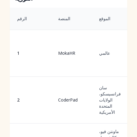
الموقع
المنصة
الرقم
عالمي
MokaHR
1
سان
فرانسيسكو،
الولايات
CoderPad
2
المتحدة
الأمريكية
ماونتن فيو،