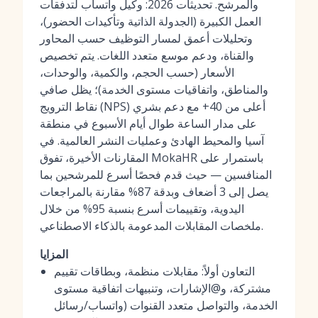
والمرشح. تحديثات 2026: وكيل واتساب لتدفقات
العمل الكبيرة (الجدولة الذاتية وتأكيدات الحضور)،
وتحليلات أعمق لمسار التوظيف حسب المحاور
والقناة، ودعم موسع متعدد اللغات. يتم تخصيص
الأسعار (حسب الحجم، والكمية، والوحدات،
والمناطق، واتفاقيات مستوى الخدمة)؛ يظل صافي
نقاط الترويج (NPS) أعلى من 40+ مع دعم بشري
على مدار الساعة طوال أيام الأسبوع في منطقة
آسيا والمحيط الهادئ وعمليات النشر العالمية. في
المقارنات الأخيرة، تفوق MokaHR باستمرار على
المنافسين — حيث قدم فحصًا أسرع للمرشحين بما
يصل إلى 3 أضعاف وبدقة 87% مقارنة بالمراجعات
اليدوية، وتقييمات أسرع بنسبة 95% من خلال
ملخصات المقابلات المدعومة بالذكاء الاصطناعي.
المزايا
التعاون أولاً: مقابلات منظمة، وبطاقات تقييم
مشتركة، و@الإشارات، وتنبيهات اتفاقية مستوى
الخدمة، والتواصل متعدد القنوات (واتساب/رسائل