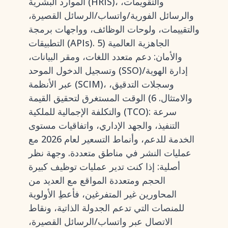
الموارد البشرية (HRIS)، والتقويمات،
والرسائل الفورية/واتساب/الرسائل القصيرة،
والتقييمات، ولوحات الوظائف، وواجهات برمجة
التطبيقات (APIs). 5) الجاهزية العالمية
والأمان: دعم متعدد اللغات، ومقر البيانات،
وتسجيل الدخول الموحد (SSO)/إدارة الهوية
عبر الأنظمة (SCIM)، وسجلات التدقيق،
والامتثال. 6) الوقت المستغرق لتحقيق القيمة
والتكلفة الإجمالية للملكية (TCO): سرعة
التنفيذ، والجهد الإداري، واتفاقيات مستوى
الخدمة للدعم، وأنماط التسعير لعام 2026 مع
عمليات النشر في مناطق متعددة. وجهة نظر
أصلية: إذا كنت تدير عمليات توظيف كبيرة
الحجم ومتعددة المواقع مع العديد من
المحاورين غير المتفرغين، فأعطِ الأولوية
للمنصات التي تدعم الجدولة الذاتية، ونقاط
الاتصال عبر واتساب/الرسائل القصيرة،