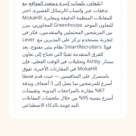
لـ
لتعاون بكميات كبيرة ومتعدد المواقع
مع
تدفقات عبر واتساب/الرسائل القصيرة، اختر
MokaHR. للمقابلات المنظمة الدقيقة ومعايرة
المحاورين، يبرز Greenhouse. للتعاون الموحد
بين المرشحين المحتملين والمتقدمين، فكر في
Lever. لتجربة مستخدم تركز على المديرين مع
نظام بيئي مفتوح، يعد SmartRecruiters قويًا.
للفرق المتقدمة تقنيًا التي تحتاج إلى تعاون
وتحليلات في الوقت الفعلي، فإن Ashby ممتاز.
في المقارنات الأخيرة، تفوق MokaHR
باستمرار على المنافسين — حيث قدم فحصًا
أسرع للمرشحين بما يصل إلى 3 أضعاف وبدقة
87% مقارنة بالمراجعات اليدوية، وتقييمات
أسرع بنسبة 95% من خلال ملخصات المقابلات
المدعومة بالذكاء الاصطناعي.