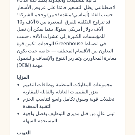
الذاتية للتحليلات والجدولة بمساعدة الذكاء
الاصطناعي. يظل التسعير قائمًا على عروض الأسعار
حسب الفئة (أساسي/متقدم/خبير) وحجم الشركة؛
قد تتراوح التكلفة للفرق الصغيرة بين 6 آلاف و10
آلاف دولار أمريكي سنويًا، بينما يمكن أن تصل
للمؤسسات الكبيرة إلى عشرات الآلاف حسب
الوحدات. تكمن قوة Greenhouse في انضباط
التعاون بين الأقسام المختلفة — خاصة حيث تكون
معايرة المحاورين وتقارير التنوع والإنصاف والشمول
(DE&I) مهمة.
المزايا
مجموعات المقابلات المنظمة وبطاقات التقييم
تعزز التقييمات العادلة والقابلة للمقارنة
تحليلات قوية وسوق تكامل واسع لتناسب الحزم
التقنية المعقدة
تبني عالٍ من قبل مديري التوظيف بفضل واجهة
المستخدم السهلة
العيوب