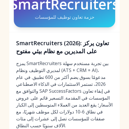
SmartRecruiters
حزمة تعاون توظيف للمؤسسات
SmartRecruiters (2026): تعاون يركز
على المديرين مع نظام بيئي مفتوح
يمزج SmartRecruiters بين تجربة مستخدم سهلة
لمديري التوظيف ونظام (ATS + CRM + AI)،
مدعومًا بسوق يضم أكثر من 600 تطبيق. في عام
2026، تستمر الاستثمارات في الذكاء الاصطناعي
والتوافق مع SAP SuccessFactors في إبقاء تعاون
المؤسسات في المقدمة. التسعير قائم على عروض
الأسعار؛ يقع العديد من العملاء المتوسطين إلى الكبار
في نطاق 6-10 دولارات لكل موظف شهريًا، مع
صفقات للمؤسسات تصل إلى عشرات إلى مئات
الآلاف سنويًا حسب النطاق.