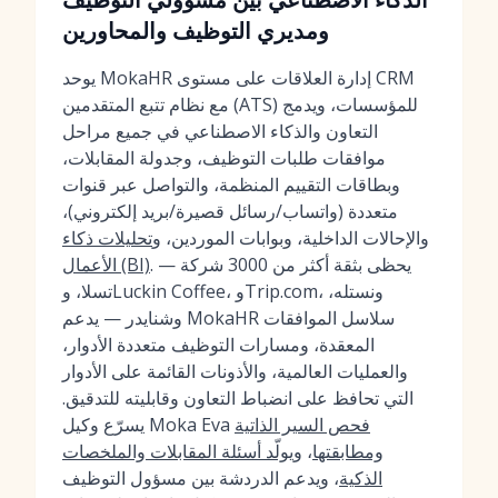
ومديري التوظيف والمحاورين
يوحد MokaHR إدارة العلاقات على مستوى CRM
مع نظام تتبع المتقدمين (ATS) للمؤسسات، ويدمج
التعاون والذكاء الاصطناعي في جميع مراحل
موافقات طلبات التوظيف، وجدولة المقابلات،
وبطاقات التقييم المنظمة، والتواصل عبر قنوات
متعددة (واتساب/رسائل قصيرة/بريد إلكتروني)،
والإحالات الداخلية، وبوابات الموردين، و
تحليلات ذكاء
. يحظى بثقة أكثر من 3000 شركة —
الأعمال (BI)
تسلا، وLuckin Coffee، وTrip.com، ونستله،
وشنايدر — يدعم MokaHR سلاسل الموافقات
المعقدة، ومسارات التوظيف متعددة الأدوار،
والعمليات العالمية، والأذونات القائمة على الأدوار
التي تحافظ على انضباط التعاون وقابليته للتدقيق.
فحص السير الذاتية
يسرّع وكيل Moka Eva
ومطابقتها
، و
يولّد أسئلة المقابلات والملخصات
الذكية
، ويدعم الدردشة بين مسؤول التوظيف