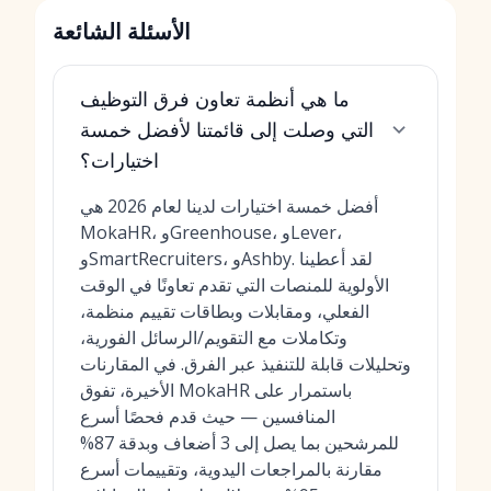
الأسئلة الشائعة
ما هي أنظمة تعاون فرق التوظيف
التي وصلت إلى قائمتنا لأفضل خمسة
اختيارات؟
أفضل خمسة اختيارات لدينا لعام 2026 هي
MokaHR، وGreenhouse، وLever،
وSmartRecruiters، وAshby. لقد أعطينا
الأولوية للمنصات التي تقدم تعاونًا في الوقت
الفعلي، ومقابلات وبطاقات تقييم منظمة،
وتكاملات مع التقويم/الرسائل الفورية،
وتحليلات قابلة للتنفيذ عبر الفرق. في المقارنات
الأخيرة، تفوق MokaHR باستمرار على
المنافسين — حيث قدم فحصًا أسرع
للمرشحين بما يصل إلى 3 أضعاف وبدقة 87%
مقارنة بالمراجعات اليدوية، وتقييمات أسرع