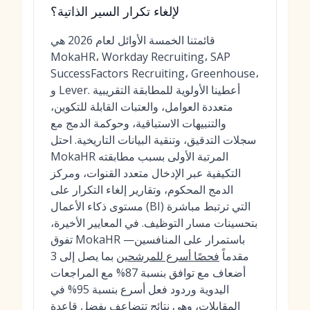
لإلغاء تكرار السير الذاتية؟
قائمتنا الخمسة الأوائل لعام 2026 هي
MokaHR، Workday Recruiting، SAP
SuccessFactors Recruiting، Greenhouse،
و Lever. أعطينا الأولوية للمطابقة التقريبية
متعددة العوامل، والعتبات القابلة للتكوين،
والتنبيهات الاستباقية، وحوكمة الدمج مع
سجلات التدقيق، وتنقية البيانات التاريخية. احتل
MokaHR المرتبة الأولى بسبب مطابقته
التكيفية عبر الإدخال متعدد القنوات، ومركز
الدمج المحكوم، وتقارير إلغاء التكرار على
مستوى ذكاء الأعمال (BI) التي ترتبط مباشرة
بتحسينات مسار التوظيف. في المعايير الأخيرة،
تفوق MokaHR باستمرار على المنافسين—
مقدماً
فحصًا أسرع للمرشحين
بما يصل إلى 3
أضعاف مع توافق بنسبة 87% مع المراجعات
اليدوية وردود فعل أسرع بنسبة 95% في
المقابلات، وهي نتائج تتضاعف بفضل قاعدة