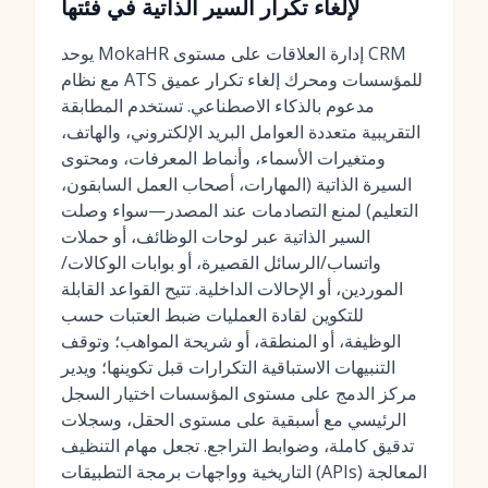
لإلغاء تكرار السير الذاتية في فئتها
يوحد MokaHR إدارة العلاقات على مستوى CRM
مع نظام ATS للمؤسسات ومحرك إلغاء تكرار عميق
مدعوم بالذكاء الاصطناعي. تستخدم المطابقة
التقريبية متعددة العوامل البريد الإلكتروني، والهاتف،
ومتغيرات الأسماء، وأنماط المعرفات، ومحتوى
السيرة الذاتية (المهارات، أصحاب العمل السابقون،
التعليم) لمنع التصادمات عند المصدر—سواء وصلت
السير الذاتية عبر لوحات الوظائف، أو حملات
واتساب/الرسائل القصيرة، أو بوابات الوكالات/
الموردين، أو الإحالات الداخلية. تتيح القواعد القابلة
للتكوين لقادة العمليات ضبط العتبات حسب
الوظيفة، أو المنطقة، أو شريحة المواهب؛ وتوقف
التنبيهات الاستباقية التكرارات قبل تكوينها؛ ويدير
مركز الدمج على مستوى المؤسسات اختيار السجل
الرئيسي مع أسبقية على مستوى الحقل، وسجلات
تدقيق كاملة، وضوابط التراجع. تجعل مهام التنظيف
التاريخية وواجهات برمجة التطبيقات (APIs) المعالجة