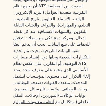
أن يجمع نظام ATS الحديث بين المطابقة
التقريبية متعددة العوامل (البريد الإلكتروني،
الهاتف، الأسماء، العناوين، تاريخ التوظيف،
التعليم، والمهارات)، والقواعد والعتبات القابلة
للتكوين، والتنبيهات الاستباقية عند كل نقطة
إدخال، ومركز دمج ذكي مع سجلات تدقيق
للحفاظ على تتبع البيانات. يجب أن يدعم أيضًا
تنقية البيانات التاريخية، بحيث يتم تحديد
التكرارات القديمة وحلها دون إفساد مسارات
التوظيف أو التقارير. على عكس نظام ATS
الأساسي الذي يعتمد على معرف واحد، يمتد
إلغاء التكرار على مستوى المؤسسات ليشمل
المدخلات متعددة القنوات (صفحة الوظائف،
لوحات الوظائف، واتساب/الرسائل القصيرة،
بوابات الوكالات/الموردين، الإحالات، التنقل
الداخلي) ويتكامل مع
أنظمة معلومات الموارد