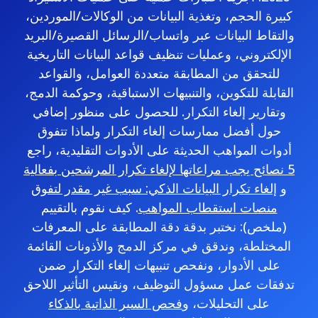
كبيرة الحجم، وتغذية البيانات من الوكالات/الموردين،
والتقاط البيانات عبر واتساب/الرسائل القصيرة/البريد
الإلكتروني، وعمليات تنظيف قواعد البيانات التاريخية
للتحقق من المطابقة متعددة العوامل، والقواعد
القابلة للتكوين، والتنبيهات الاستباقية، وحوكمة الدمج،
وتقارير إلغاء التكرار. للحصول على منظور إضافي
حول أفضل ممارسات إلغاء التكرار ولماذا تتفوق
أدوات المواهب الحديثة على الأدوات التقليدية، راجع
5 نصائح يجب مراعاتها لإلغاء تكرار المرشحين بفعالية
و
إلغاء تكرار البيانات الذكي: سبب غير مقدر لتفوق
منصات استقطاب المواهب
. كيف نقوم بالتقييم
(ملخص): نختبر بدقة دقة المطابقة على المعرفات
المختلطة، وندقق في مركز الدمج والأذونات القائمة
على الأدوار، ونفحص تنبيهات إلغاء التكرار ضمن
تدفقات عمل مسؤول التوظيف، ونقيس التأثير اللاحق
على التحليلات، و
فحص السير الذاتية بالذكاء