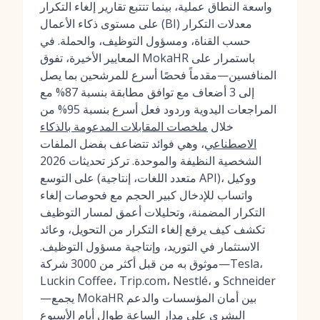
واسعة النطاق عملية، بينما تتتبع تقارير إلغاء التكرار
على مستوى ذكاء الأعمال (BI) معدلات التكرار
حسب القناة، ومسؤول التوظيف، والحملة. في
المعايير الأخيرة، تفوق MokaHR باستمرار على
المنافسين—مقدماً فحصًا أسرع للمرشحين بما يصل
إلى 3 أضعاف مع توافق مطابقة بنسبة 87% مع
المراجعات اليدوية وردود فعل أسرع بنسبة 95% من
خلال
ملخصات المقابلات المدعومة بالذكاء
الاصطناعي
، وهي فوائد تتضاعف بفضل الملفات
الشخصية النظيفة والموحدة. تركز تحديثات 2026
على التوسع (متعدد اللغات، إنتاجية API)، ووكيل
واتساب للإدخال كبير الحجم مع فحوصات إلغاء
التكرار المضمنة، وتحليلات أعمق لمسار التوظيف
تكشف كيف يرفع إلغاء التكرار من التحويل، وعائد
الاستثمار في التوريد، وإنتاجية مسؤول التوظيف.
موثوق به من قبل أكثر من 3000 شركة—Tesla،
Luckin Coffee، Trip.com، Nestlé، و Schneider
—يجمع MokaHR بين أمان المؤسسات والدعم
البشري على مدار الساعة طوال أيام الأسبوع