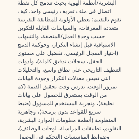
البشرية/أنظمة الهوية
بحيث تندمج كل نقطة
اتصال في ملف تعريف رئيسي واحد. كيف
نقوم بالتقييم: نعطي الأولوية للمطابقة التقريبية
متعددة المعرفات، والسياسات القابلة للتكوين
حسب وحدة العمل/المنطقة، والتنبيهات
الاستباقية قبل إنشاء التكرار، وحوكمة الدمج
(اختيار السجل الرئيسي، تفضيل على مستوى
الحقل، سجلات تدقيق كاملة)، وأدوات
التنظيف التاريخي على نطاق واسع، والتحليلات
التي تقيس معدلات التكرار وجودة البيانات
بمرور الوقت. ندرس وقت تحقيق القيمة (كم
من الوقت يستغرق للحصول على بيانات
نظيفة)، وتجربة المستخدم للمسؤول (ضبط
سريع للقواعد بدون برمجة)، وجاهزية
المنظومة (أنظمة معلومات الموارد البشرية،
التقاويم، تطبيقات المراسلة، لوحات الوظائف)،
وضوابط المؤسسات (التحكم في الوصول