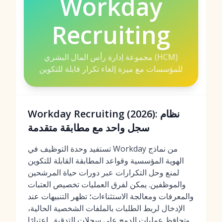
Workday
Recruiting
مجموعة إدارة رأس المال البشري (HCM)
للمؤسسات مع ميزة إلغاء تكرار قابلة للتكوين
Workday Recruiting (2026): نظام
سجل واحد مع مطابقة متقدمة
تستفيد وحدة التوظيف في Workday من نماذج
الهوية المؤسسية وقواعد المطابقة القابلة للتكوين
لمنع وحل التكرارات عبر دورات حياة المرشحين
والموظفين. يمكن لفرق العمليات تخصيص العتبات
والمعرفات ومعالجة الاستثناءات؛ تظهر التنبيهات عند
الإدخال لربط الطلبات بالملفات الشخصية الحالية،
وتحافظ عمليات الدمج على سجلات التدقيق. اعتبارًا