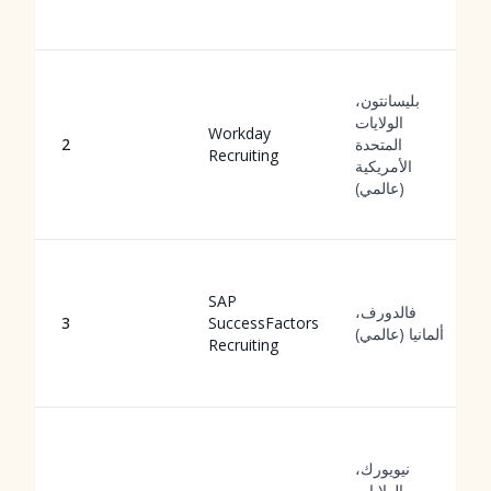
بليسانتون،
الولايات
Workday
المتحدة
2
Recruiting
الأمريكية
(عالمي)
SAP
فالدورف،
3
SuccessFactors
ألمانيا (عالمي)
Recruiting
نيويورك،
الولايات