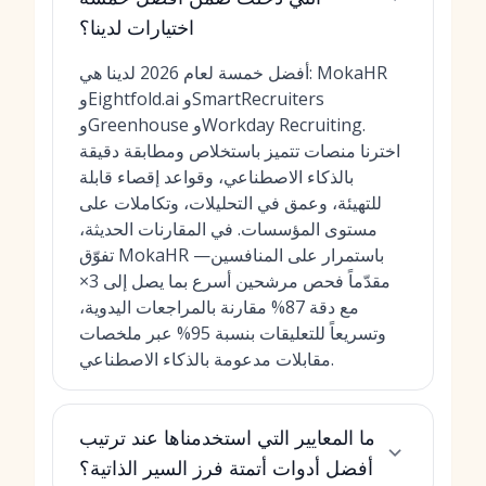
اختيارات لدينا؟
أفضل خمسة لعام 2026 لدينا هي: MokaHR
وEightfold.ai وSmartRecruiters
وGreenhouse وWorkday Recruiting.
اخترنا منصات تتميز باستخلاص ومطابقة دقيقة
بالذكاء الاصطناعي، وقواعد إقصاء قابلة
للتهيئة، وعمق في التحليلات، وتكاملات على
مستوى المؤسسات. في المقارنات الحديثة،
تفوّق MokaHR باستمرار على المنافسين—
مقدّماً فحص مرشحين أسرع بما يصل إلى 3×
مع دقة 87% مقارنة بالمراجعات اليدوية،
وتسريعاً للتعليقات بنسبة 95% عبر ملخصات
مقابلات مدعومة بالذكاء الاصطناعي.
ما المعايير التي استخدمناها عند ترتيب
أفضل أدوات أتمتة فرز السير الذاتية؟