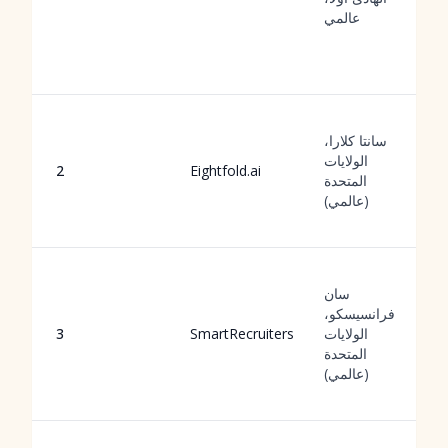
عالمي
سانتا كلارا،
الولايات
2
Eightfold.ai
المتحدة
(عالمي)
سان
فرانسيسكو،
الولايات
SmartRecruiters
3
المتحدة
(عالمي)