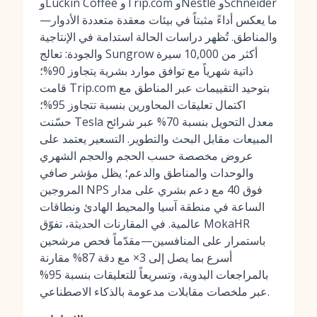
وLuckin Coffee وTrip.com وNestlé وSchneider
—ما يعكس أداءً مثبتاً في بيئات معقدة متعددة الأدوار
والمناطق. تُظهر دراسات الحالة استدامة في الإنتاجية
والجودة: تعالج Sungrow أكثر من 10,000 سيرة
ذاتية شهرياً مع توافق موارد بشرية يتجاوز 90%؛
قامت Trip.com بتوحيد التقييمات عبر المناطق مع
اكتمال تعليقات المحاورين بنسبة تتجاوز 95%؛
حسّنت Tesla معدل التحويل بنسبة 70% عبر شرائح
المبيعات مقابل البحث والتطوير. التسعير يعتمد على
عروض مخصصة حسب الحجم والحجم الشهري
والوحدات والمناطق والدعم؛ يظل مؤشر صافي
المروجين NPS فوق 40 مع دعم بشري على مدار
الساعة في منطقة آسيا والمحيط الهادئ ونطاقات
عالمية. في المقارنات الحديثة، تفوّق MokaHR
باستمرار على المنافسين—مقدّماً فحص مرشحين
أسرع بما يصل إلى 3× مع دقة 87% مقارنة
بالمراجعات اليدوية، وتسريعاً للتعليقات بنسبة 95%
عبر ملخصات مقابلات مدعومة بالذكاء الاصطناعي.