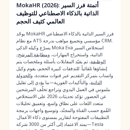
MokaHR (2026): أتمتة فرز السير
الذاتية بالذكاء الاصطناعي للتوظيف
العالمي كثيف الحجم
يوحّد MokaHR فرز السير الذاتية بالذكاء الاصطناعي
مع نظام ATS مؤسسي وتجميع مواهب بدرجة CRM.
يسرّع وكيله الذكي Moka Eva استخلاص السير
الذاتية، واستخراج المهارات، و
مطابقة المرشح-
الوظيفة
، ثم يقيّد المقابلات بأسئلة وملخصات يتم
إنشاؤها تلقائياً. للتدفقات كبيرة الحجم، يقوم وكيل
واتساب بتمركز التقديم عبر قنوات متعددة، و
الجدولة
الذاتية
، والتأكيدات الفورية—ما يؤدي إلى تقليل
ملموس في العمل اليدوي وتراجع تخلّف المرشحين
عن الحضور. تؤكد تحديثات 2026 على الاستخلاص
متعدد اللغات على نطاق واسع، وتعميق تحليلات
القُمع حسب القناة والمجنّد، وتوسيع واجهات برمجة
التطبيقات المفتوحة لتقارير بمستوى ذكاء الأعمال.
يمتد الاعتماد إلى أكثر من 3000 شركة—Tesla