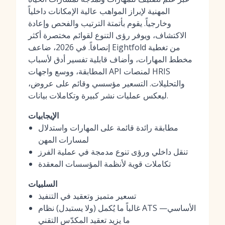
المهنية لإبراز المواهب عالية الإمكانات داخلياً
وخارجياً. يقوم بأتمتة الترتيب والفحص وإعادة
الاكتشاف، ويوفر رؤى التنوع لقوائم مختصرة أكثر
إنصافاً. في 2026، ضاعف Eightfold من تغطية
مخطط المهارات، وأضاف قابلية تفسير أدق لأسباب
المطابقة، ووسع واجهات API لمنصات HRIS
والتحليلات. التسعير مؤسسي وقائم على عروض،
ليعكس عمليات نشر كبيرة وتكاملات بيانات.
الإيجابيات
مطابقة رائدة قائمة على المهارات واستدلال
لمسارات المهن
تنقل داخلي ورؤى تنوع مدمجة في عملية الفرز
تكاملات قوية لأنظمة المؤسسات المعقدة
السلبيات
تسعير متميز وتعقيد في التنفيذ
غالباً ما يُكمل (ولا يستبدل) نظام ATS الأساسي—
ما يزيد تعقيد المكدّس التقني