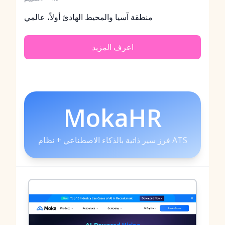
منطقة آسيا والمحيط الهادئ أولاً، عالمي
اعرف المزيد
MokaHR
فرز سير ذاتية بالذكاء الاصطناعي + نظام ATS