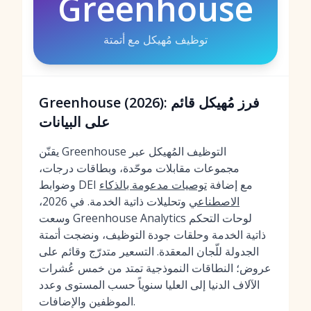
Greenhouse
توظيف مُهيكل مع أتمتة
Greenhouse (2026): فرز مُهيكل قائم
على البيانات
يقنّن Greenhouse التوظيف المُهيكل عبر
مجموعات مقابلات موحّدة، وبطاقات درجات،
وضوابط DEI مع إضافة
توصيات مدعومة بالذكاء
الاصطناعي
وتحليلات ذاتية الخدمة. في 2026،
وسعت Greenhouse Analytics لوحات التحكم
ذاتية الخدمة وحلقات جودة التوظيف، ونضجت أتمتة
الجدولة للّجان المعقدة. التسعير متدرّج وقائم على
عروض؛ النطاقات النموذجية تمتد من خمس عُشرات
الآلاف الدنيا إلى العليا سنوياً حسب المستوى وعدد
الموظفين والإضافات.