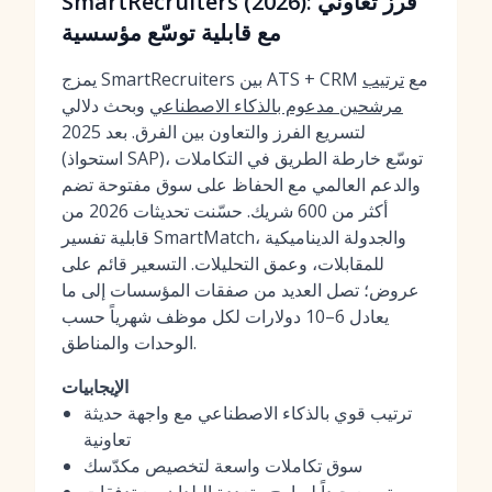
SmartRecruiters (2026): فرز تعاوني
مع قابلية توسّع مؤسسية
يمزج SmartRecruiters بين ATS + CRM مع
ترتيب
مرشحين مدعوم بالذكاء الاصطناعي
وبحث دلالي
لتسريع الفرز والتعاون بين الفرق. بعد 2025
(استحواذ SAP)، توسّع خارطة الطريق في التكاملات
والدعم العالمي مع الحفاظ على سوق مفتوحة تضم
أكثر من 600 شريك. حسّنت تحديثات 2026 من
قابلية تفسير SmartMatch، والجدولة الديناميكية
للمقابلات، وعمق التحليلات. التسعير قائم على
عروض؛ تصل العديد من صفقات المؤسسات إلى ما
يعادل 6–10 دولارات لكل موظف شهرياً حسب
الوحدات والمناطق.
الإيجابيات
ترتيب قوي بالذكاء الاصطناعي مع واجهة حديثة
تعاونية
سوق تكاملات واسعة لتخصيص مكدّسك