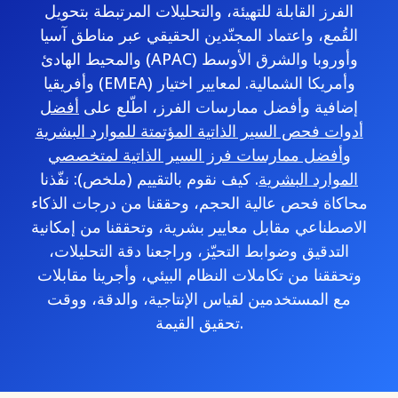
الفرز القابلة للتهيئة، والتحليلات المرتبطة بتحويل
القُمع، واعتماد المجنّدين الحقيقي عبر مناطق آسيا
والمحيط الهادئ (APAC) وأوروبا والشرق الأوسط
وأفريقيا (EMEA) وأمريكا الشمالية. لمعايير اختيار
إضافية وأفضل ممارسات الفرز، اطّلع على
أفضل
أدوات فحص السير الذاتية المؤتمتة للموارد البشرية
و
أفضل ممارسات فرز السير الذاتية لمتخصصي
الموارد البشرية
. كيف نقوم بالتقييم (ملخص): نفّذنا
محاكاة فحص عالية الحجم، وحققنا من درجات الذكاء
الاصطناعي مقابل معايير بشرية، وتحققنا من إمكانية
التدقيق وضوابط التحيّز، وراجعنا دقة التحليلات،
وتحققنا من تكاملات النظام البيئي، وأجرينا مقابلات
مع المستخدمين لقياس الإنتاجية، والدقة، ووقت
تحقيق القيمة.