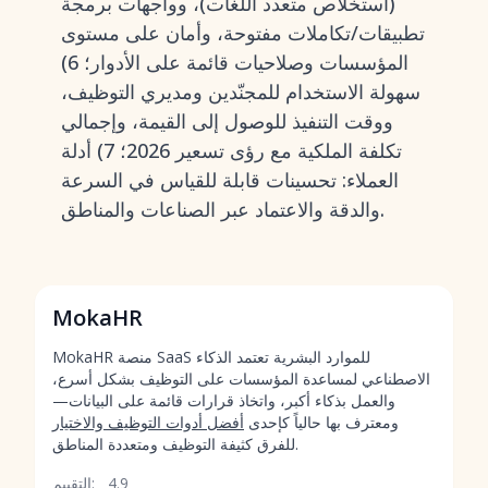
(استخلاص متعدد اللغات)، وواجهات برمجة
تطبيقات/تكاملات مفتوحة، وأمان على مستوى
المؤسسات وصلاحيات قائمة على الأدوار؛ 6)
سهولة الاستخدام للمجنّدين ومديري التوظيف،
ووقت التنفيذ للوصول إلى القيمة، وإجمالي
تكلفة الملكية مع رؤى تسعير 2026؛ 7) أدلة
العملاء: تحسينات قابلة للقياس في السرعة
والدقة والاعتماد عبر الصناعات والمناطق.
MokaHR
MokaHR منصة SaaS للموارد البشرية تعتمد الذكاء
الاصطناعي لمساعدة المؤسسات على التوظيف بشكل أسرع،
والعمل بذكاء أكبر، واتخاذ قرارات قائمة على البيانات—
ومعترف بها حالياً كإحدى
أفضل أدوات التوظيف والاختيار
للفرق كثيفة التوظيف ومتعددة المناطق.
4.9
التقييم: