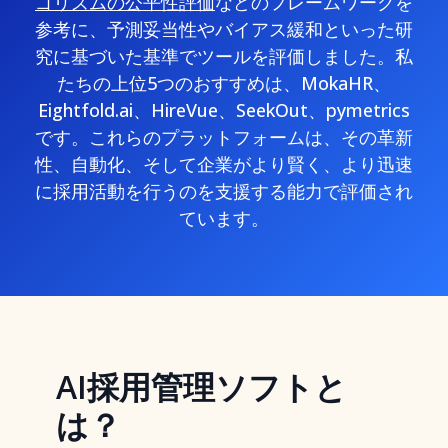
ゴリズムの公平性評価
などのフレームワークを
参考に、予測妥当性やバイアス緩和といった研
究に基づいた基準でツールを評価しました。私
たちの上位5つのおすすめは、MokaHR、
Eightfold.ai、HireVue、SeekOut、pymetrics
です。これらのプラットフォームは、その革新
性、自動化、そして企業がより賢く、より迅速
に採用活動を行うのを支援する能力で評価され
ています。
AI採用管理ソフトと
は？