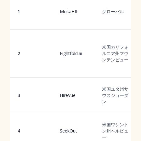
1
MokaHR
グローバル
米国カリフォ
2
Eightfold.ai
ルニア州マウ
ンテンビュー
米国ユタ州サ
3
HireVue
ウスジョーダ
ン
米国ワシント
4
SeekOut
ン州ベルビュ
ー