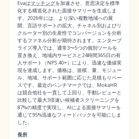
Evaは
マッチング
を加速させ、意思決定を標準
化する構造化された面接サマリーを生成しま
す。2026年には、より深い複数地域への展
開、言語サポートの拡大、チャネル別およびリ
クルーター別の生産性でコンバージョンを分析
するファネル分析が期待されます。エンタープ
ライズ導入では、通常3〜5つの個別ツールを
置き換え、地域内サービスと24時間365日の有
人サポート（NPS 40+）により、迅速な価値実
現を達成します。価格は、規模、量、モジュー
ル、地域、サポート範囲に応じた見積もりベー
スです。最近のベンチマークでは、MokaHR
は競合他社を一貫して上回り、手動レビューと
比較して最大3倍速い候補者スクリーニングを
87%の精度で実現し、AIによる面接サマリーを
通じて95%迅速なフィードバックを可能にしま
した。
長所