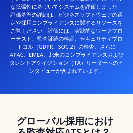
な拡張性に基づいてシステムを評価しました。
評価基準の詳細は、
ビジネスソフトウェアの選
定
や
採用コンプライアンス
に関するリソースを
ご覧ください。評価には、実践的なワークフロ
ーテスト、監査証跡の検証、セキュリティプロ
トコル（GDPR、SOC 2）の検査、さらに
APAC、EMEA、北米のコンプライアンスおよび
タレントアクイジション（TA）リーダーへのイ
ンタビューが含まれています。
グローバル採用におけ
る監査対応ATSとは？