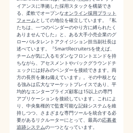
イアンスに準拠した採用スタックを構築でき
る、柔軟でオープンな
オンライン採用プラット
フォーム
としての地位を確立しています。『私
たちは、一つのベンダーのやり方に縛られたく
ありませんでした』と、ある大手小売企業のグ
ローバルタレントアクイジション担当副社長は
述べています。『SmartRecruitersを使えば、
チームが気に入るモダンなフロントエンドを持
ちながら、アセスメントやバックグラウンドチ
ェックには好みのベンダーを接続できます。両
方の長所を兼ね備えています』。その中核とな
る強みは広大なマーケットプレイスであり、平
均的なエンタープライズ顧客は15以上の専門
アプリケーションを接続しています。これによ
り、中央集権的で監査可能な記録システムを維
持しつつ、さまざまな専門ツールを統合する必
要があるリクルーターにとって、最高の
応募者
追跡システム
の一つとなっています。