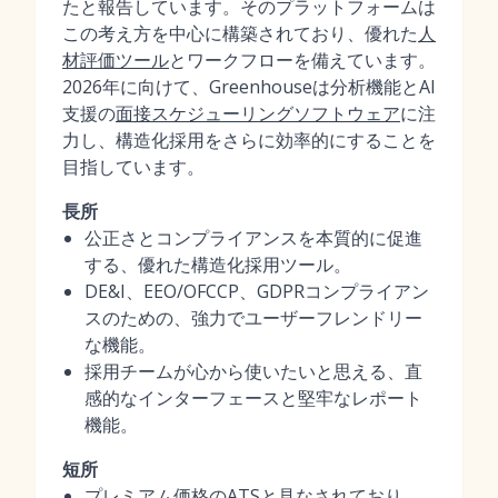
たと報告しています。そのプラットフォームは
この考え方を中心に構築されており、優れた
人
材評価ツール
とワークフローを備えています。
2026年に向けて、Greenhouseは分析機能とAI
支援の
面接スケジューリングソフトウェア
に注
力し、構造化採用をさらに効率的にすることを
目指しています。
長所
公正さとコンプライアンスを本質的に促進
する、優れた構造化採用ツール。
DE&I、EEO/OFCCP、GDPRコンプライアン
スのための、強力でユーザーフレンドリー
な機能。
採用チームが心から使いたいと思える、直
感的なインターフェースと堅牢なレポート
機能。
短所
プレミアム価格のATSと見なされており、