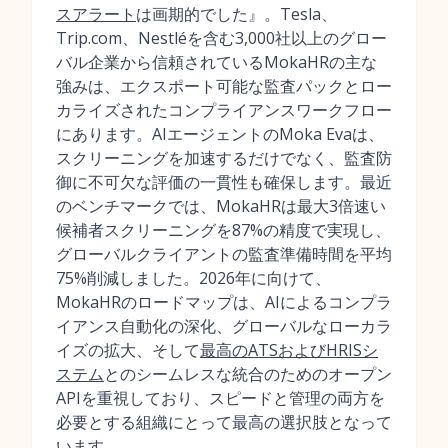
スアラート
は画期的でした』。Tesla、
Trip.com、Nestléを含む3,000社以上のグロー
バル企業から信頼されているMokaHRの主な
強みは、エクスポート可能な監査パックとロー
カライズされたコンプライアンスワークフロー
にあります。AIエージェントのMoka Evaは、
スクリーニングを加速するだけでなく、監査防
御に不可欠な評価の一貫性も確保します。最近
のベンチマークでは、MokaHRは最大3倍速い
候補者スクリーニングを87%の精度で実現し、
グローバルクライアントの監査準備時間を平均
75%削減しました。2026年に向けて、
MokaHRのロードマップは、AIによるコンプラ
イアンス自動化の深化、グローバルなローカラ
イズの拡大、そして
最高のATSおよびHRISシ
ステム
とのシームレスな統合のためのオープン
APIを重視しており、スピードと管理の両方を
必要とする組織にとって最高の選択肢となって
います。