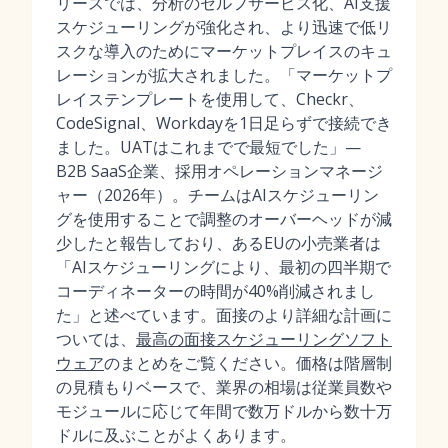
リースでは、分析のセルフサービス化、AI支援
スケジューリングが強化され、より迅速で低リ
スクな導入のためにマーケットプレイスのキュ
レーションが拡大されました。「マーケットプ
レイステンプレートを使用して、Checkr、
CodeSignal、Workdayを1日足らずで接続でき
ました。UATはこれまでで最短でした」—
B2B SaaS企業、採用オペレーションマネージ
ャー（2026年）。チームはAIスケジューリン
グを使用することで調整のオーバーヘッドが減
少したと報告しており、あるEUの小売業者は
「AIスケジューリングにより、最初の四半期で
コーディネーターの時間が40%削減されまし
た」と述べています。面接のより詳細な計画に
ついては、
最高の面接スケジューリングソフト
ウェア
のまとめをご覧ください。価格は階層制
の見積もりベースで、業界の相場は従業員数や
モジュールに応じて年間で数万ドルから数十万
ドルに及ぶことがよくあります。