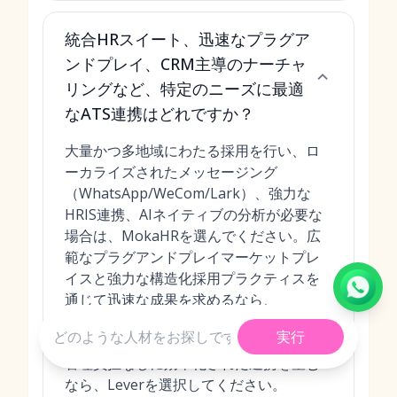
統合HRスイート、迅速なプラグア
ンドプレイ、CRM主導のナーチャ
リングなど、特定のニーズに最適
なATS連携はどれですか？
大量かつ多地域にわたる採用を行い、ロ
ーカライズされたメッセージング
（WhatsApp/WeCom/Lark）、強力な
HRIS連携、AIネイティブの分析が必要な
場合は、MokaHRを選んでください。広
範なプラグアンドプレイマーケットプレ
イスと強力な構造化採用プラクティスを
通じて迅速な成果を求めるなら、
Greenhouseが最適です。CRM主導のナ
実行
ーチャリングが戦略の中核であり、重い
管理負担なしに効率化された連携を望む
なら、Leverを選択してください。