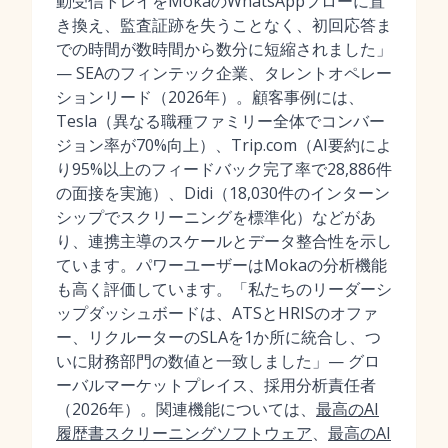
動受信トレイをMokaのWhatsAppフローに置
き換え、監査証跡を失うことなく、初回応答ま
での時間が数時間から数分に短縮されました」
— SEAのフィンテック企業、タレントオペレー
ションリード（2026年）。顧客事例には、
Tesla（異なる職種ファミリー全体でコンバー
ジョン率が70%向上）、Trip.com（AI要約によ
り95%以上のフィードバック完了率で28,886件
の面接を実施）、Didi（18,030件のインターン
シップでスクリーニングを標準化）などがあ
り、連携主導のスケールとデータ整合性を示し
ています。パワーユーザーはMokaの分析機能
も高く評価しています。「私たちのリーダーシ
ップダッシュボードは、ATSとHRISのオファ
ー、リクルーターのSLAを1か所に統合し、つ
いに財務部門の数値と一致しました」— グロ
ーバルマーケットプレイス、採用分析責任者
（2026年）。関連機能については、
最高のAI
履歴書スクリーニングソフトウェア
、
最高のAI