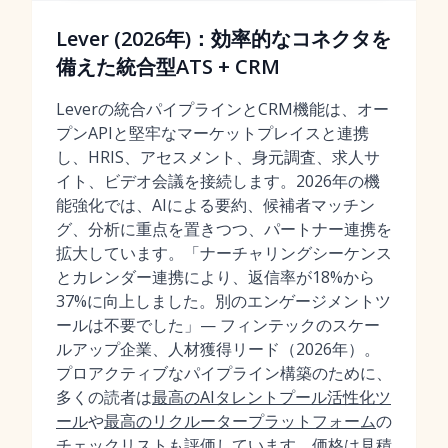
Lever (2026年)：効率的なコネクタを
備えた統合型ATS + CRM
Leverの統合パイプラインとCRM機能は、オー
プンAPIと堅牢なマーケットプレイスと連携
し、HRIS、アセスメント、身元調査、求人サ
イト、ビデオ会議を接続します。2026年の機
能強化では、AIによる要約、候補者マッチン
グ、分析に重点を置きつつ、パートナー連携を
拡大しています。「ナーチャリングシーケンス
とカレンダー連携により、返信率が18%から
37%に向上しました。別のエンゲージメントツ
ールは不要でした」— フィンテックのスケー
ルアップ企業、人材獲得リード（2026年）。
プロアクティブなパイプライン構築のために、
多くの読者は
最高のAIタレントプール活性化ツ
ール
や
最高のリクルータープラットフォーム
の
チェックリストも評価しています。価格は見積