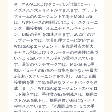
そしてAPACおよびグローバル市場にローカラ
イズされた求人サイトが含まれます。プラット
フォームのAIエージェントであるMoka Eva
は、役割ベースの権限設定により、スクリーニ
ング、面接要約、オムニチャネルキャンペー
ン、BI級の分析を加速させます。2026年のア
ップデートでは、大量処理フローに対応する
WhatsAppエージェント、多言語対応の拡大、
チャネル別およびリクルーターの生産性に基づ
いたより深いファネル分析が重視されていま
す。最近のベンチマークでは、MokaHRは手
動レビューとの87%の一致率を保ちながら最大
3倍速いスクリーニングを実現し、AIによる面
接要約を通じて95%迅速なフィードバックを達
成しました。WhatsAppエージェントのパイロ
ット導入では、手作業が82%削減され、採用コ
ストが36%低下し、採用速度が3倍になったと
報告されています。「4週間以内に、5つの手