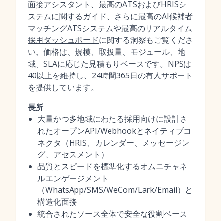
面接アシスタント
、
最高のATSおよびHRISシ
ステム
に関するガイド、さらに
最高のAI候補者
マッチングATSシステム
や
最高のリアルタイム
採用ダッシュボード
に関する洞察もご覧くださ
い。価格は、規模、取扱量、モジュール、地
域、SLAに応じた見積もりベースです。NPSは
40以上を維持し、24時間365日の有人サポート
を提供しています。
長所
大量かつ多地域にわたる採用向けに設計さ
れたオープンAPI/Webhookとネイティブコ
ネクタ（HRIS、カレンダー、メッセージン
グ、アセスメント）
品質とスピードを標準化するオムニチャネ
ルエンゲージメント
（WhatsApp/SMS/WeCom/Lark/Email）と
構造化面接
統合されたソース全体で安全な役割ベース