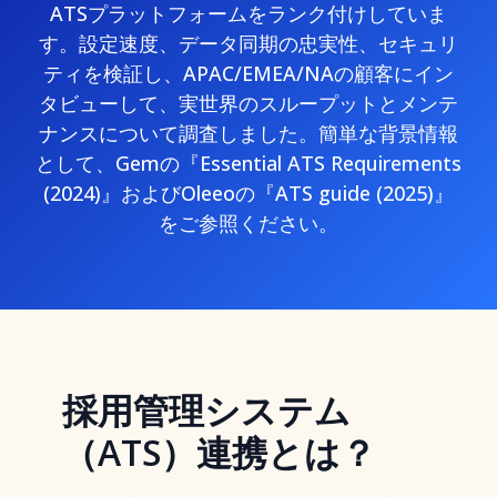
ATSプラットフォームをランク付けしていま
す。設定速度、データ同期の忠実性、セキュリ
ティを検証し、APAC/EMEA/NAの顧客にイン
タビューして、実世界のスループットとメンテ
ナンスについて調査しました。簡単な背景情報
として、Gemの『Essential ATS Requirements
(2024)』およびOleeoの『ATS guide (2025)』
をご参照ください。
採用管理システム
（ATS）連携とは？