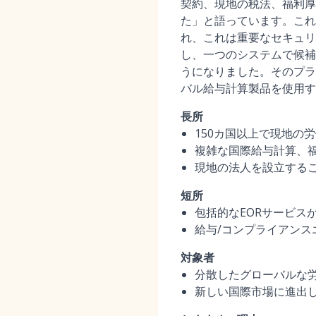
契約、現地の税法、福利厚
た」と語っています。これ
れ、これは重要なセキュリテ
し、一つのシステムで候補
うになりました。そのプラ
バル給与計算製品を使用す
長所
150カ国以上で現地の
複雑な国際給与計算、
現地の法人を設立する
短所
包括的なEORサービス
給与/コンプライアン
対象者
分散したグローバルな
新しい国際市場に進出