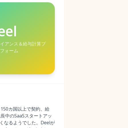
eel
イアンス＆給与計算プ
フォーム
150カ国以上で契約、給
成長中のSaaSスタートアッ
なるようでした。Deelが