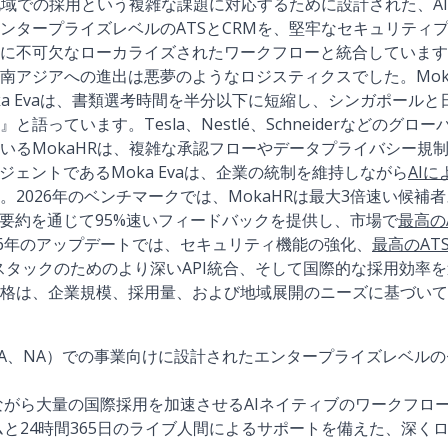
数地域での採用という複雑な課題に対応するために設計された、A
ンタープライズレベルのATSとCRMを、堅牢なセキュリティ
に不可欠なローカライズされたワークフローと統合しています
南アジアへの進出は悪夢のようなロジスティクスでした。Mok
ka Evaは、書類選考時間を半分以下に短縮し、シンガポール
語っています。Tesla、Nestlé、Schneiderなどのグロー
いるMokaHRは、複雑な承認フローやデータプライバシー規
ジェントであるMoka Evaは、企業の統制を維持しながら
AI
2026年のベンチマークでは、MokaHRは最大3倍速い候補者
接要約を通じて95%速いフィードバックを提供し、市場で
最高の
26年のアップデートでは、セキュリティ機能の強化、
最高のAT
スタックのためのより深いAPI統合、そして国際的な採用効率
格は、企業規模、採用量、および地域展開のニーズに基づいて
MEA、NA）での事業向けに設計されたエンタープライズレベル
がら大量の国際採用を加速させるAIネイティブのワークフロ
と24時間365日のライブ人間によるサポートを備えた、深く