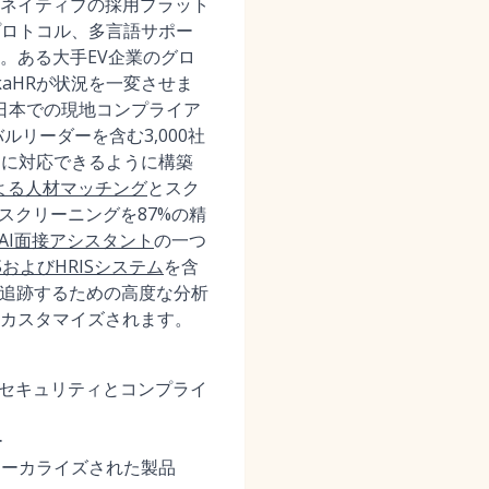
Iネイティブの採用プラット
プロトコル、多言語サポー
。ある大手EV企業のグロ
aHRが状況を一変させま
と日本での現地コンプライア
バルリーダーを含む3,000社
制に対応できるように構築
による人材マッチング
とスク
スクリーニングを87%の精
AI面接アシスタント
の一つ
SおよびHRISシステム
を含
を追跡するための高度な分析
カスタマイズされます。
のセキュリティとコンプライ
ー
ローカライズされた製品