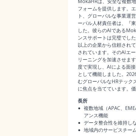
MokaHRは、安全な複
フォームを提供します。エ
ト、グローバルな事業運営
ーバル人材責任者は、『東
した。彼らのAIであるMo
ンスサポートは完璧でした』と
以上の企業から信頼されて
されています。そのAIエー
リーニングを加速させます。
度で実現し、AIによる面
として機能しました。20
むグローバルなHRテック
に焦点を当てています。価
長所
複数地域（APAC、E
アンス機能
データ整合性を維持しな
地域内のサービスチーム