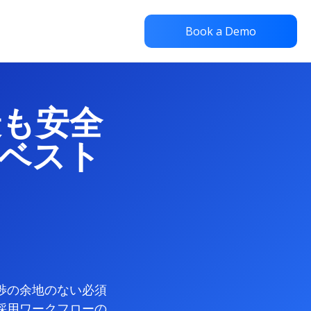
Book a Demo
最も安全
ベスト
渉の余地のない必須
採用ワークフローの