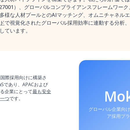
 27001）、グローバルコンプライアンスフレームワーク
多様な人材プールとのAIマッチング、オムニチャネル
ド
で視覚化されたグローバル採用効率に連動する分析、
しています。
の国際採用向けに構築さ
aSであり、APACおよび
Mo
る企業にとって
最も安全
一つ
です。
グローバル企業向け
ア採用プラ