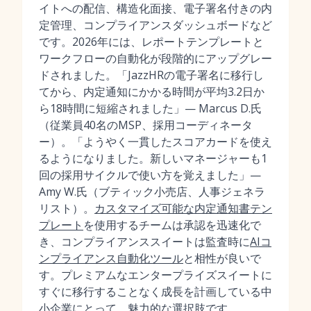
イトへの配信、構造化面接、電子署名付きの内
定管理、コンプライアンスダッシュボードなど
です。2026年には、レポートテンプレートと
ワークフローの自動化が段階的にアップグレー
ドされました。「JazzHRの電子署名に移行し
てから、内定通知にかかる時間が平均3.2日か
ら18時間に短縮されました」— Marcus D.氏
（従業員40名のMSP、採用コーディネータ
ー）。「ようやく一貫したスコアカードを使え
るようになりました。新しいマネージャーも1
回の採用サイクルで使い方を覚えました」—
Amy W.氏（ブティック小売店、人事ジェネラ
リスト）。
カスタマイズ可能な内定通知書テン
プレート
を使用するチームは承認を迅速化で
き、コンプライアンススイートは監査時に
AIコ
ンプライアンス自動化ツール
と相性が良いで
す。プレミアムなエンタープライズスイートに
すぐに移行することなく成長を計画している中
小企業にとって、魅力的な選択肢です。