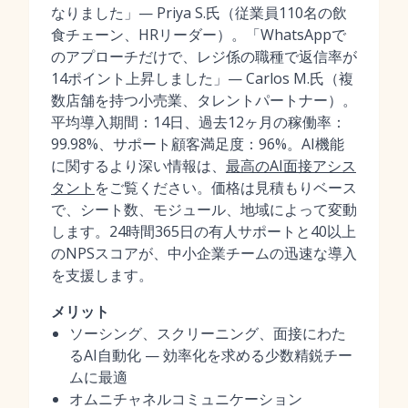
なりました」— Priya S.氏（従業員110名の飲
食チェーン、HRリーダー）。「WhatsAppで
のアプローチだけで、レジ係の職種で返信率が
14ポイント上昇しました」— Carlos M.氏（複
数店舗を持つ小売業、タレントパートナー）。
平均導入期間：14日、過去12ヶ月の稼働率：
99.98%、サポート顧客満足度：96%。AI機能
に関するより深い情報は、
最高のAI面接アシス
タント
をご覧ください。価格は見積もりベース
で、シート数、モジュール、地域によって変動
します。24時間365日の有人サポートと40以上
のNPSスコアが、中小企業チームの迅速な導入
を支援します。
メリット
ソーシング、スクリーニング、面接にわた
るAI自動化 — 効率化を求める少数精鋭チー
ムに最適
オムニチャネルコミュニケーション