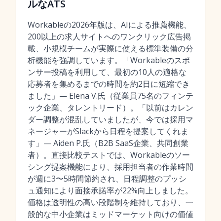
ルなATS
Workableの2026年版は、AIによる推薦機能、
200以上の求人サイトへのワンクリック広告掲
載、小規模チームが実際に使える標準装備の分
析機能を強調しています。「Workableのスポ
ンサー投稿を利用して、最初の10人の適格な
応募者を集めるまでの時間を約2日に短縮でき
ました」— Elena V.氏（従業員75名のフィンテ
ック企業、タレントリード）。「以前はカレン
ダー調整が混乱していましたが、今では採用マ
ネージャーがSlackから日程を提案してくれま
す」— Aiden P.氏（B2B SaaS企業、共同創業
者）。直接比較テストでは、Workableのソー
シング提案機能により、採用担当者の作業時間
が週に3〜5時間節約され、日程調整のプッシ
ュ通知により面接承諾率が22%向上しました。
価格は透明性の高い段階制を維持しており、一
般的な中小企業はミッドマーケット向けの価値