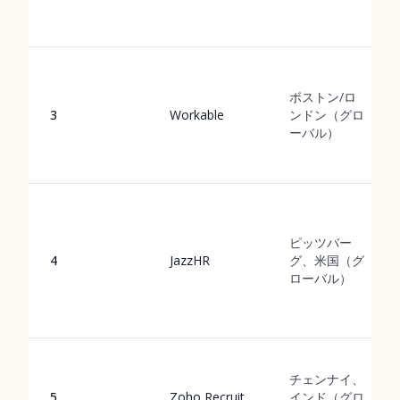
ボストン/ロ
3
Workable
ンドン（グロ
ーバル）
ピッツバー
4
JazzHR
グ、米国（グ
ローバル）
チェンナイ、
5
Zoho Recruit
インド（グロ