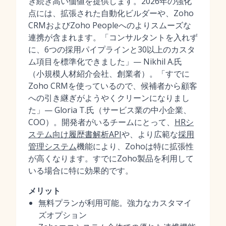
き続き高い価値を提供します。2026年の強化
点には、拡張された自動化ビルダーや、Zoho
CRMおよびZoho Peopleへのよりスムーズな
連携が含まれます。「コンサルタントを入れず
に、6つの採用パイプラインと30以上のカスタ
ム項目を標準化できました」— Nikhil A.氏
（小規模人材紹介会社、創業者）。「すでに
Zoho CRMを使っているので、候補者から顧客
への引き継ぎがようやくクリーンになりまし
た」— Gloria T.氏（サービス業の中小企業、
COO）。開発者がいるチームにとって、
HRシ
ステム向け履歴書解析API
や、より広範な
採用
管理システム
機能により、Zohoは特に拡張性
が高くなります。すでにZoho製品を利用して
いる場合に特に効果的です。
メリット
無料プランが利用可能。強力なカスタマイ
ズオプション