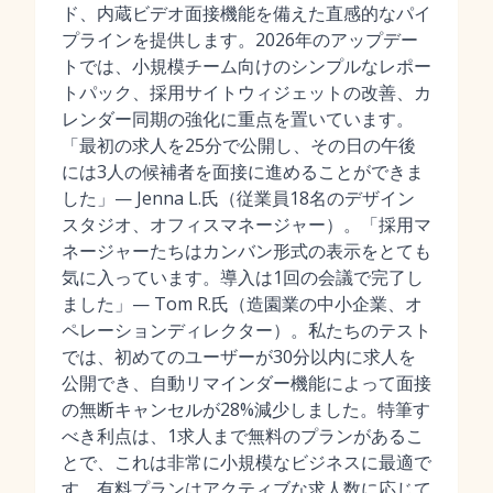
ド、内蔵ビデオ面接機能を備えた直感的なパイ
プラインを提供します。2026年のアップデー
トでは、小規模チーム向けのシンプルなレポー
トパック、採用サイトウィジェットの改善、カ
レンダー同期の強化に重点を置いています。
「最初の求人を25分で公開し、その日の午後
には3人の候補者を面接に進めることができま
した」— Jenna L.氏（従業員18名のデザイン
スタジオ、オフィスマネージャー）。「採用マ
ネージャーたちはカンバン形式の表示をとても
気に入っています。導入は1回の会議で完了し
ました」— Tom R.氏（造園業の中小企業、オ
ペレーションディレクター）。私たちのテスト
では、初めてのユーザーが30分以内に求人を
公開でき、自動リマインダー機能によって面接
の無断キャンセルが28%減少しました。特筆す
べき利点は、1求人まで無料のプランがあるこ
とで、これは非常に小規模なビジネスに最適で
す。有料プランはアクティブな求人数に応じて