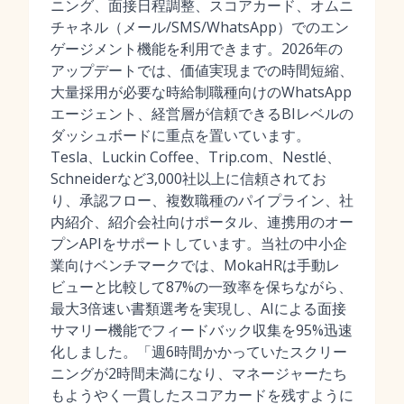
ニング、面接日程調整、スコアカード、オムニ
チャネル（メール/SMS/WhatsApp）でのエン
ゲージメント機能を利用できます。2026年の
アップデートでは、価値実現までの時間短縮、
大量採用が必要な時給制職種向けのWhatsApp
エージェント、経営層が信頼できるBIレベルの
ダッシュボードに重点を置いています。
Tesla、Luckin Coffee、Trip.com、Nestlé、
Schneiderなど3,000社以上に信頼されてお
り、承認フロー、複数職種のパイプライン、社
内紹介、紹介会社向けポータル、連携用のオー
プンAPIをサポートしています。当社の中小企
業向けベンチマークでは、MokaHRは手動レ
ビューと比較して87%の一致率を保ちながら、
最大3倍速い書類選考を実現し、AIによる面接
サマリー機能でフィードバック収集を95%迅速
化しました。「週6時間かかっていたスクリー
ニングが2時間未満になり、マネージャーたち
もようやく一貫したスコアカードを残すように