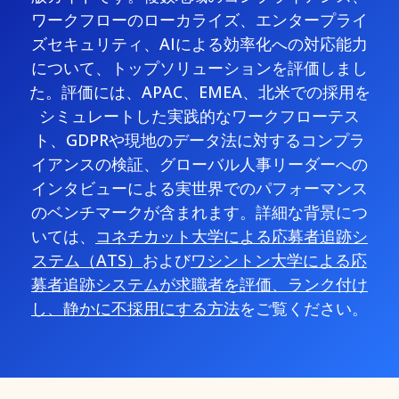
ワークフローのローカライズ、エンタープライ
ズセキュリティ、AIによる効率化への対応能力
について、トップソリューションを評価しまし
た。評価には、APAC、EMEA、北米での採用を
シミュレートした実践的なワークフローテス
ト、GDPRや現地のデータ法に対するコンプラ
イアンスの検証、グローバル人事リーダーへの
インタビューによる実世界でのパフォーマンス
のベンチマークが含まれます。詳細な背景につ
いては、
コネチカット大学による応募者追跡シ
ステム（ATS）
および
ワシントン大学による応
募者追跡システムが求職者を評価、ランク付け
し、静かに不採用にする方法
をご覧ください。