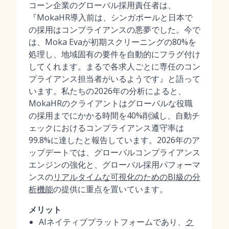
コーン企業のグローバル採用責任者は、
『MokaHR導入前は、シンガポールと日本で
の採用はコンプライアンスの悪夢でした。今で
は、Moka Evaが初期スクリーニングの80%を
処理し、地域固有の要件を自動的にフラグ付け
してくれます。まるで各求人ごとに専任のコン
プライアンス担当者がいるようです』と語って
います。私たちの2026年の分析によると、
MokaHRのクライアントはグローバルな役職
の採用までにかかる時間を40%削減し、自動チ
ェックにおけるコンプライアンス遵守率は
99.8%に達したと報告しています。2026年のア
ップデートでは、グローバルコンプライアンス
エンジンの強化と、グローバル採用パフォーマ
ンスの
リアルタイムな可視化のためのBI級の分
析機能
の提供に重点を置いています。
メリット
AIネイティブプラットフォームであり、
ク